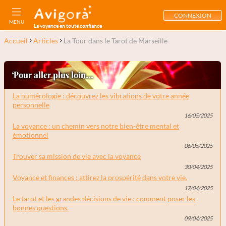
CONNEXION
MENU
La voyance en toute confiance
Accueil
Articles
La Tour dans le Tarot de Marseille
Pour aller plus loin...
La numérologie : découvrez les vibrations de votre année
personnelle
16/05/2025
La voyance : un chemin vers notre bien-être mental et
émotionnel
06/05/2025
Trouver sa mission de vie avec la voyance
30/04/2025
Voyance et finances : attirez la prospérité dans votre vie.
17/04/2025
Le tarot et les grandes décisions de vie : comment poser les
bonnes questions.
09/04/2025