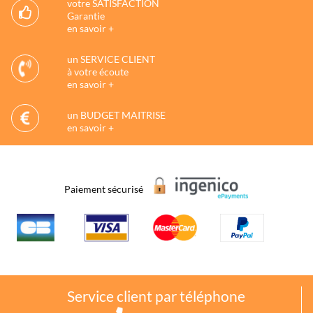
votre SATISFACTION
Garantie
en savoir +
un SERVICE CLIENT
à votre écoute
en savoir +
un BUDGET MAITRISE
en savoir +
Paiement sécurisé
Service client par téléphone