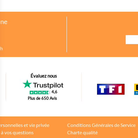
one
8h
urer des indicateurs comme l’affluence, les produits les plus consultés, ou enc
Évaluez nous
petit bout de code que nous fourni Facebook nous permet de poursuivre nos éc
4,6
oir s'il y a des conversions.
Plus de 650 Avis
tions d'achat des internautes sur la base de leur historique de navigation.
rsonnelles et vie privée
Conditions Générales de Service
 à vos questions
Charte qualité
teurs