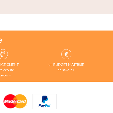
e
ICE CLIENT
un BUDGET MAITRISE
re écoute
en savoir +
savoir +