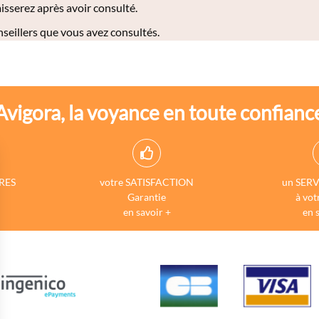
isserez après avoir consulté.
eillers que vous avez consultés.
Avigora, la voyance en toute confianc
RES
votre SATISFACTION
un SERV
Garantie
à vot
en savoir +
en 