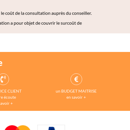
e coût de la consultation auprès du conseiller.
ation a pour objet de couvrir le surcoût de
e
ICE CLIENT
un BUDGET MAITRISE
re écoute
en savoir +
savoir +