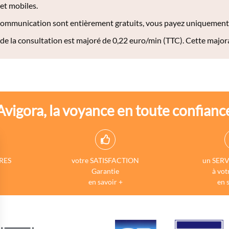
 et mobiles.
 communication sont entièrement gratuits, vous payez uniquement l
 de la consultation est majoré de 0,22 euro/min (TTC). Cette major
Avigora, la voyance en toute confianc
RES
votre SATISFACTION
un SERV
Garantie
à vot
en savoir +
en 