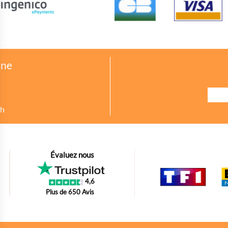
one
8h
urer des indicateurs comme l’affluence, les produits les plus consultés, ou enc
Évaluez nous
petit bout de code que nous fourni Facebook nous permet de poursuivre nos éc
4,6
oir s'il y a des conversions.
Plus de 650 Avis
tions d'achat des internautes sur la base de leur historique de navigation.