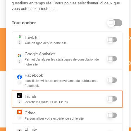
questions en temps réel. Vous pouvez sélectionner ici ceux que
Paiement sécurisé
vous autorisez à rester ici.
Tout cocher
Service client par téléph
Tawk.to
?
Aide en ligne depuis notre site
01 58 57 24 24
Aide en ligne depuis notre site
Google Analytics
Prix d’un appel local
Permet d'analyser les statistiques de consultation de
?
Du lundi au vendredi de 9h à 1
notre site
Indispensable pour piloter notre site internet, il permet de mes
Facebook
Identifie les visiteurs en provenance de publications
?
Facebook
Suivez nous sur
Parce que vous ne venez pas tous les jours sur notre site, ce 
Rejoignez-nous
TikTok
Instagram
sur Facebook
?
Identifie les visiteurs de TikTok
@avigorafr
Permet de suivre les actions du visiteur sur le site web, et de v
Criteo
?
Personnaliser votre expérience sur le site
L'algorithme développé par la société tente de prédire les inten
Effinity