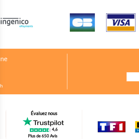
one
8h
urer des indicateurs comme l’affluence, les produits les plus consultés, ou enc
Évaluez nous
petit bout de code que nous fourni Facebook nous permet de poursuivre nos éc
4,6
oir s'il y a des conversions.
Plus de 650 Avis