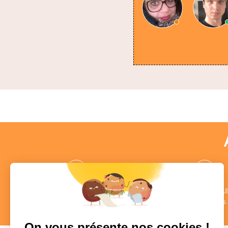
des CONSEILLERS
des COMMENTAI
au profil vérifié
Authentiques
en savoir +
en savoir +
On vous présente nos cookies !