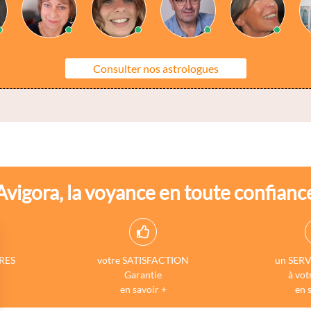
Consulter nos astrologues
Avigora, la voyance en toute confianc
RES
votre SATISFACTION
un SERV
Garantie
à vot
en savoir +
en 