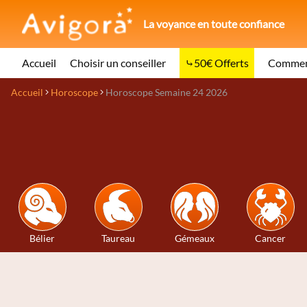
La voyance en toute confiance
Accueil
Choisir un conseiller
50€ Offerts
Comment
Accueil
Horoscope
Horoscope Semaine 24 2026
Bélier
Taureau
Gémeaux
Cancer