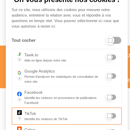
Sur ce site, nous utilisons des cookies pour mesurer notre
audience, entretenir la relation avec vous et répondre à vos
questions en temps réel. Vous pouvez sélectionner ici ceux que
Paiement sécurisé
vous autorisez à rester ici.
Tout cocher
Service client par téléph
Tawk.to
?
Aide en ligne depuis notre site
01 58 57 24 24
Aide en ligne depuis notre site
Google Analytics
Prix d’un appel local
Permet d'analyser les statistiques de consultation de
?
Du lundi au vendredi de 9h à 1
notre site
Indispensable pour piloter notre site internet, il permet de mes
Facebook
Identifie les visiteurs en provenance de publications
?
Facebook
Suivez nous sur
Parce que vous ne venez pas tous les jours sur notre site, ce 
Rejoignez-nous
TikTok
Instagram
sur Facebook
?
Identifie les visiteurs de TikTok
@avigorafr
Permet de suivre les actions du visiteur sur le site web, et de v
Criteo