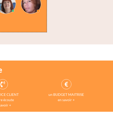
e
ICE CLIENT
un BUDGET MAITRISE
re écoute
en savoir +
savoir +