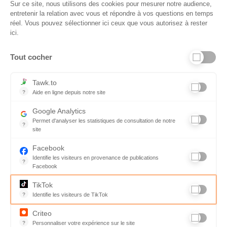
Sur ce site, nous utilisons des cookies pour mesurer notre audience,
entretenir la relation avec vous et répondre à vos questions en temps
réel. Vous pouvez sélectionner ici ceux que vous autorisez à rester
ici.
Tout cocher
Liens utiles
Tawk.to
?
Aide en ligne depuis notre site
Aide en ligne depuis notre site
Informations personnelles et vie privée
Google Analytics
Permet d'analyser les statistiques de consultation de notre
FAQ - réponses à vos questions
?
site
Indispensable pour piloter notre site internet, il permet de mesure
Contact
Facebook
Identifie les visiteurs en provenance de publications
Conditions Générales de Service
?
Facebook
Parce que vous ne venez pas tous les jours sur notre site, ce pet
Charte qualité
TikTok
?
Identifie les visiteurs de TikTok
Code de déontologie
Permet de suivre les actions du visiteur sur le site web, et de voir
Criteo
Mentions légales
?
Personnaliser votre expérience sur le site