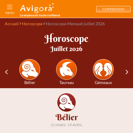
CONNEXION
MENU
La voyance en toute confiance
Accueil
Horoscope
Horoscope Mensuel juillet 2026
Horoscope
Juillet 2026
Bélier
Taureau
Gémeaux
Bélier
21 MARS - 19 AVRIL