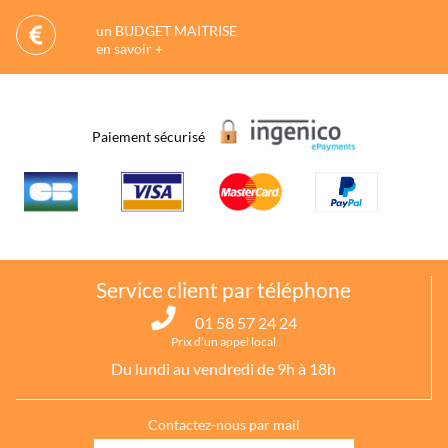
un BUDGET MAITRISE
en savoir +
Paiement sécurisé
Service client par téléphone
01 58 57 24 24
Prix d’un appel local
Du lundi au vendredi de 9h à 18h
Contactez-nous par mail