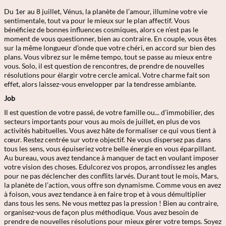
Du 1er au 8 juillet, Vénus, la planète de l’amour, illumine votre vie
sentimentale, tout va pour le mieux sur le plan affectif. Vous
bénéficiez de bonnes influences cosmiques, alors ce n’est pas le
moment de vous questionner, bien au contraire. En couple, vous êtes
sur la même longueur d’onde que votre chéri, en accord sur bien des
plans. Vous vibrez sur le même tempo, tout se passe au mieux entre
vous. Solo, il est question de rencontres, de prendre de nouvelles
résolutions pour élargir votre cercle amical. Votre charme fait son
effet, alors laissez-vous envelopper par la tendresse ambiante.
Job
Il est question de votre passé, de votre famille ou... d’immobilier, des
secteurs importants pour vous au mois de juillet, en plus de vos
activités habituelles. Vous avez hâte de formaliser ce qui vous tient à
cœur. Restez centrée sur votre objectif. Ne vous dispersez pas dans
tous les sens, vous épuiseriez votre belle énergie en vous éparpillant.
Au bureau, vous avez tendance à manquer de tact en voulant imposer
votre vision des choses. Edulcorez vos propos, arrondissez les angles
pour ne pas déclencher des conflits larvés. Durant tout le mois, Mars,
la planète de l’action, vous offre son dynamisme. Comme vous en avez
à foison, vous avez tendance à en faire trop et à vous démultiplier
dans tous les sens. Ne vous mettez pas la pression ! Bien au contraire,
organisez-vous de façon plus méthodique. Vous avez besoin de
prendre de nouvelles résolutions pour mieux gérer votre temps. Soyez