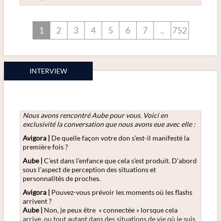
1
2
3
4
5
6
7
..
752
INTERVIEW
Nous avons rencontré Aube
pour vous. Voici en
exclusivité la conversation que nous avons eue avec elle :
Avigora |
De quelle façon votre don s’est-il manifesté la
première fois ?
Aube
|
C’est dans l’enfance que cela s’est produit. D’abord
sous l’aspect de perception des situations et
personnalités de proches.
Avigora |
Pouvez-vous prévoir les moments où les flashs
arrivent ?
Aube
|
Non, je peux être « connectée » lorsque cela
arrive, ou tout autant dans des situations de vie où je suis