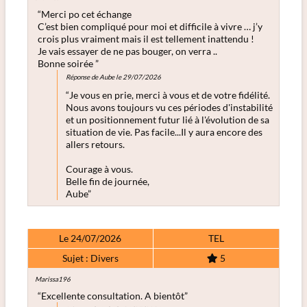
“Merci po cet échange
C’est bien compliqué pour moi et difficile à vivre … j’y
crois plus vraiment mais il est tellement inattendu !
Je vais essayer de ne pas bouger, on verra ..
Bonne soirée ”
Réponse de Aube le 29/07/2026
“Je vous en prie, merci à vous et de votre fidélité.
Nous avons toujours vu ces périodes d'instabilité
et un positionnement futur lié à l'évolution de sa
situation de vie. Pas facile...Il y aura encore des
allers retours.
Courage à vous.
Belle fin de journée,
Aube”
Le 24/07/2026
TEL
Sujet : Divers
5
Marissa196
“Excellente consultation. A bientôt”