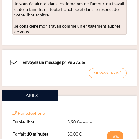
Je vous éclairerai dans les domaines de l’amour, du travail
et de la famille, en toute franchise et dans le respect de
votre libre arbitre.
Je considère mon travail comme un engagement auprès
de vous.
Envoyez un message privé
à Aube
MESSAGE PRIVÉ
TARIFS
Par téléphone
Durée libre
3,90 €
/minute
Forfait
10 minutes
30,00 €
-6%