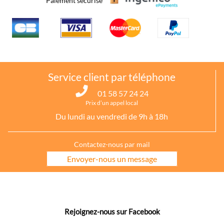
Paiement sécurisé
Aube
|
Je poursuivrais toutes les activités que je mène
déjà, et si je me mets à rêver je vous répondrais :
« astronaute ».
Pour consulter Victoria ou simplement voir sa page, voir
voyante
Aube
.
Service client par téléphone
01 58 57 24 24
Prix d’un appel local
Du lundi au vendredi de 9h à 18h
Contactez-nous par mail
Envoyer-nous un message
Rejoignez-nous sur Facebook