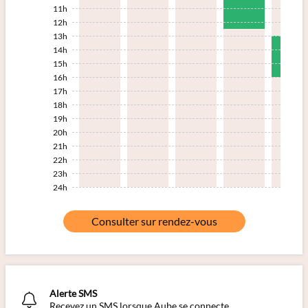
11h
12h
13h
14h
15h
16h
17h
18h
19h
20h
21h
22h
23h
24h
Consulter sur rendez-vous
Alerte SMS
Recevez un SMS lorsque Aube se connecte