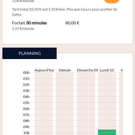
3,00 €/minute
Tarif initial 32,00 € soit 3,20 €/min. Plus que 4 jours pour profiter de
l’offre
Forfait
30 minutes
80,00 €
2,67 €/minute
PLANNING
Aujourd'hui
Demain
Dimanche 09
Lundi 10
Mardi 1
00h
01h
02h
03h
04h
05h
06h
07h
08h
09h
10h