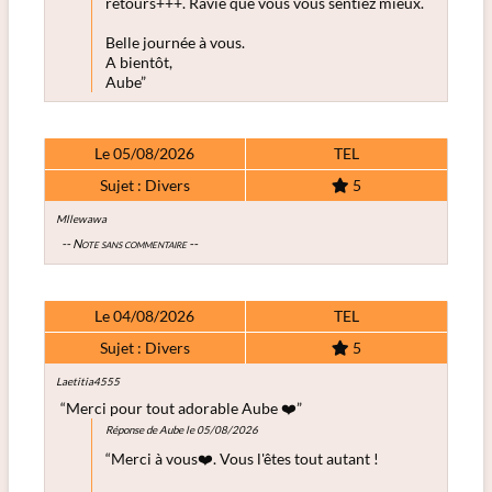
retours+++. Ravie que vous vous sentiez mieux.
Belle journée à vous.
A bientôt,
Aube”
Le 05/08/2026
TEL
Sujet : Divers
5
Mllewawa
-- Note sans commentaire --
Le 04/08/2026
TEL
Sujet : Divers
5
Laetitia4555
“Merci pour tout adorable Aube ❤️”
Réponse de Aube le 05/08/2026
“Merci à vous❤️. Vous l'êtes tout autant !