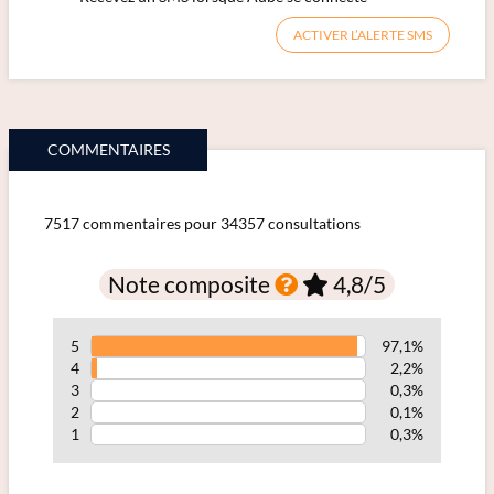
ACTIVER L’ALERTE SMS
COMMENTAIRES
7517 commentaires pour 34357 consultations
Note composite
4,8
/5
5
97,1%
4
2,2%
3
0,3%
2
0,1%
1
0,3%