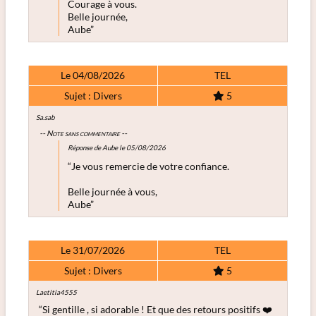
Courage à vous.
Belle journée,
Aube”
Le 04/08/2026
TEL
Sujet : Divers
5
Sa.sab
-- Note sans commentaire --
Réponse de Aube le 05/08/2026
“Je vous remercie de votre confiance.
Belle journée à vous,
Aube”
Le 31/07/2026
TEL
Sujet : Divers
5
Laetitia4555
“Si gentille , si adorable ! Et que des retours positifs ❤️