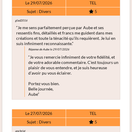
Le 29/07/2026
TEL
Sujet : Divers
5
glad2016
“Je me sens parfaitement perçue par Aube et ses
ressentis fins, détaillés et francs me guident dans mes
créations et toute la ténacité qu'ils requièrent. Je lui en
suis infiniment reconnaissante.”
Réponse de Aube le 29/07/2026
“Je vous remercie infiniment de votre fidélité, et
de votre adorable commentaire. C'est toujours un
plaisir de vous entendre, et je suis heureuse
d'avoir pu vous éclairer.
Portez vous bien.
Belle journée,
Aube”
Le 27/07/2026
TEL
Sujet : Divers
5
anchrist