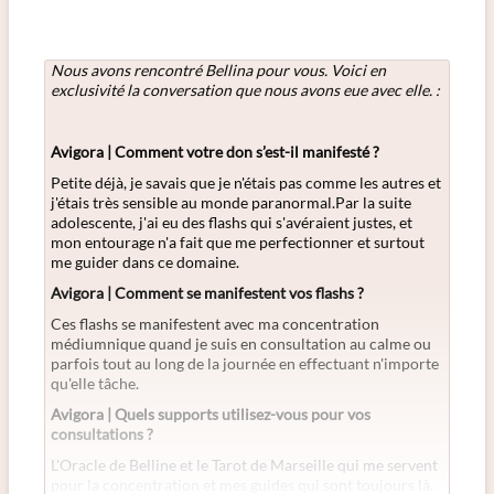
Nous avons rencontré Bellina
pour vous. Voici en
exclusivité la conversation que nous avons eue avec elle. :
Avigora |
Comment
votre don s’est-il manifesté ?
Petite déjà, je savais que je n'étais pas comme les autres et
j'étais très sensible au monde paranormal.Par la suite
adolescente, j'ai eu des flashs qui s'avéraient justes, et
mon entourage n'a fait que me perfectionner et surtout
me guider dans ce domaine.
Avigora | Comment se manifestent vos flashs ?
Ces flashs se manifestent avec ma concentration
médiumnique quand je suis en consultation au calme ou
parfois tout au long de la journée en effectuant n'importe
qu'elle tâche.
Avigora |
Quels
supports utilisez-vous pour vos
consultations ?
L'Oracle de Belline et le Tarot de Marseille qui me servent
pour la concentration et mes guides qui sont toujours là.