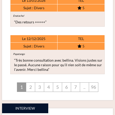
Le 13/01/2026
TEL
Sujet : Divers
5
Enatacha!
“Des retours +++++”
Le 12/12/2025
TEL
Sujet : Divers
5
Papatango
“Très bonne consultation avec bellina. Visions justes sur
le passé. Aucune raison pour qu'il n'en soit de même sur
l'avenir. Merci bellina”
1
2
3
4
5
6
7
..
96
INTERVIEW