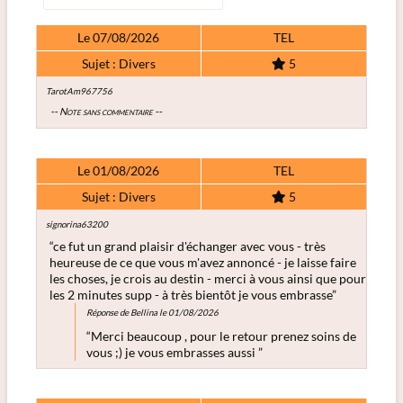
Le 07/08/2026
TEL
Sujet : Divers
5
TarotAm967756
-- Note sans commentaire --
Le 01/08/2026
TEL
Sujet : Divers
5
signorina63200
“ce fut un grand plaisir d'échanger avec vous - très
heureuse de ce que vous m'avez annoncé - je laisse faire
les choses, je crois au destin - merci à vous ainsi que pour
les 2 minutes supp - à très bientôt je vous embrasse”
Réponse de Bellina le 01/08/2026
“Merci beaucoup , pour le retour prenez soins de
vous ;) je vous embrasses aussi ”