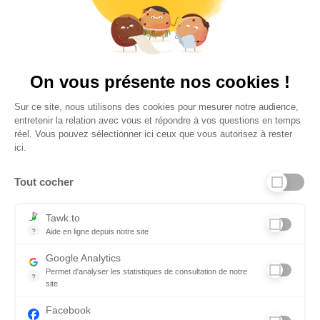
4,6
Plus de 650 Avis
Vu à la télé
On vous présente nos cookies !
Sur ce site, nous utilisons des cookies pour mesurer notre audience,
entretenir la relation avec vous et répondre à vos questions en temps
réel. Vous pouvez sélectionner ici ceux que vous autorisez à rester
ici.
Tout cocher
Liens utiles
Tawk.to
?
Aide en ligne depuis notre site
Aide en ligne depuis notre site
Informations personnelles et vie privée
Google Analytics
Permet d'analyser les statistiques de consultation de notre
FAQ - réponses à vos questions
?
site
Indispensable pour piloter notre site internet, il permet de mesure
Contact
Facebook