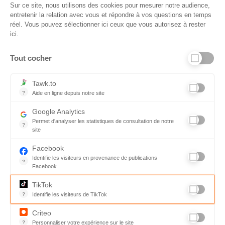
Sur ce site, nous utilisons des cookies pour mesurer notre audience,
entretenir la relation avec vous et répondre à vos questions en temps
réel. Vous pouvez sélectionner ici ceux que vous autorisez à rester
ici.
Tout cocher
Liens utiles
Tawk.to
?
Aide en ligne depuis notre site
Aide en ligne depuis notre site
Informations personnelles et vie privée
Google Analytics
Permet d'analyser les statistiques de consultation de notre
FAQ - réponses à vos questions
?
site
Indispensable pour piloter notre site internet, il permet de mesure
Contact
Facebook
Identifie les visiteurs en provenance de publications
Conditions Générales de Service
?
Facebook
Parce que vous ne venez pas tous les jours sur notre site, ce pet
Charte qualité
TikTok
?
Identifie les visiteurs de TikTok
Code de déontologie
Permet de suivre les actions du visiteur sur le site web, et de voir
Criteo
Mentions légales
?
Personnaliser votre expérience sur le site