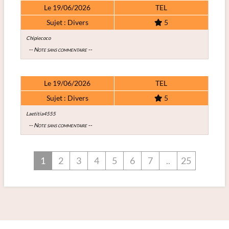
Le 19/06/2026
TEL
Sujet : Divers
5
Chipiecoco
-- Note sans commentaire --
Le 19/06/2026
TEL
Sujet : Divers
5
Laetitia4555
-- Note sans commentaire --
1
2
3
4
5
6
7
..
25