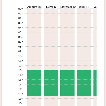
Aujourd'hui
Demain
Mercredi 12
Jeudi 13
Vendredi 
00h
01h
02h
03h
04h
05h
06h
07h
08h
09h
10h
11h
12h
13h
14h
15h
16h
17h
18h
19h
20h