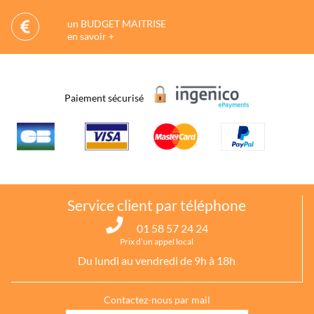
un BUDGET MAITRISE
en savoir +
Paiement sécurisé
Service client par téléphone
01 58 57 24 24
Prix d’un appel local
Du lundi au vendredi de 9h à 18h
Contactez-nous par mail