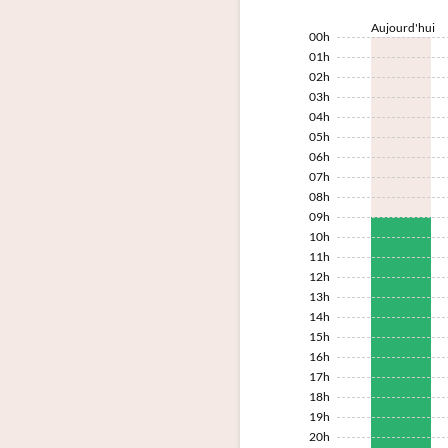
Aujourd'hui
00h
01h
02h
03h
04h
05h
06h
07h
08h
09h
10h
11h
12h
13h
14h
15h
16h
17h
18h
19h
20h