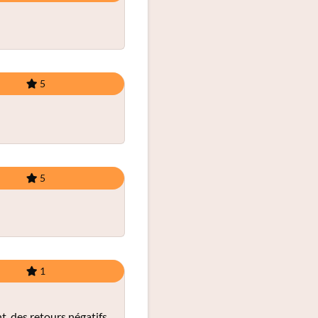
5
5
1
t, des retours négatifs