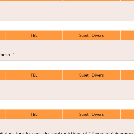
TEL
Sujet : Divers
mesh !”
TEL
Sujet : Divers
TEL
Sujet : Divers
it dans tous les sens, des contradictions, et à l’avenant évidemmen