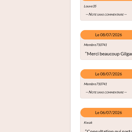
Louve35
-- Note sans commentaire --
Le 08/07/2026
Membre710741
“Merci beaucoup Gilga
Le 08/07/2026
Membre710741
-- Note sans commentaire --
Le 06/07/2026
Kwak
“Consultation qui parta