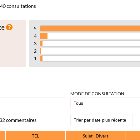
40 consultations
te
5
4
3
2
1
MODE DE CONSULTATION
32 commentaires
TEL
Sujet : Divers