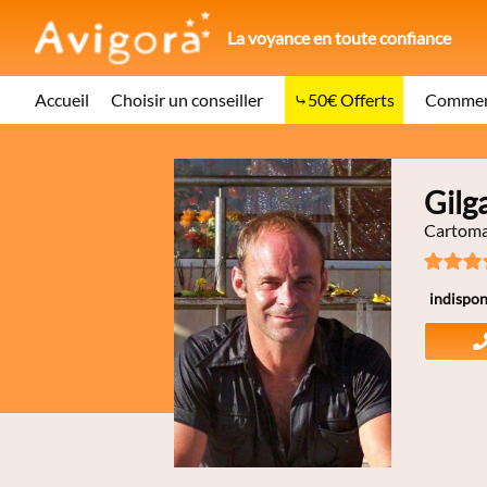
La voyance en toute confiance
Accueil
Choisir un conseiller
50€ Offerts
Comment
Gilg
Cartoman
indispon