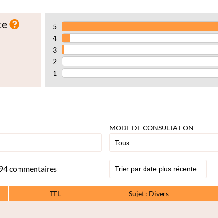
te
5
4
3
2
1
MODE DE CONSULTATION
94 commentaires
TEL
Sujet : Divers