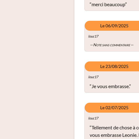
“merci beaucoup”
Le 06/09/2025
louc17
-- Note sans commentaire --
Le 23/08/2025
louc17
“Je vous embrasse.”
Le 02/07/2025
louc17
“Tellement de chose à c
vous embrasse Leonie. M