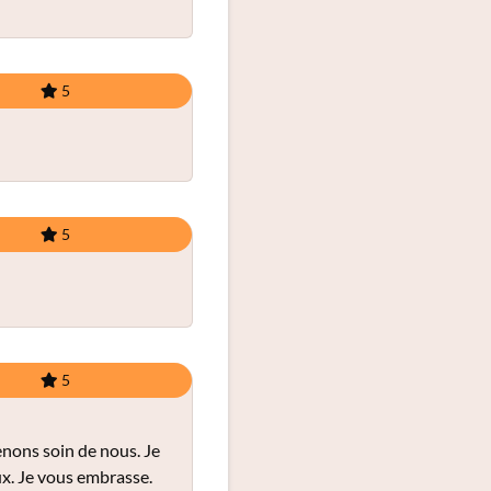
5
5
5
enons soin de nous. Je
ux. Je vous embrasse.