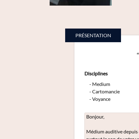
PRÉSENTATION
Disciplines
Medium
Cartomancie
Voyance
Bonjour,
Médium auditive depuis d
surtout le son de votre v