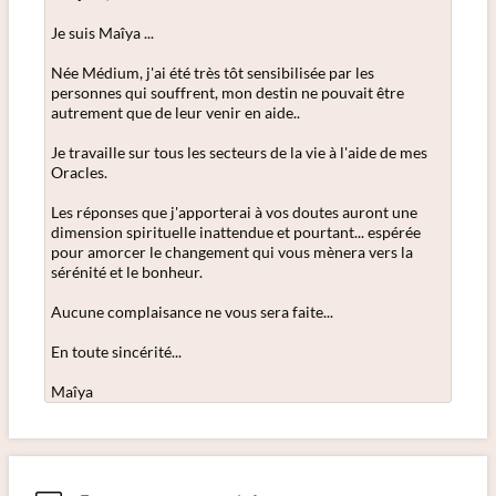
Je suis Maîya ...
Née Médium, j'ai été très tôt sensibilisée par les
personnes qui souffrent, mon destin ne pouvait être
autrement que de leur venir en aide..
Je travaille sur tous les secteurs de la vie à l'aide de mes
Oracles.
Les réponses que j'apporterai à vos doutes auront une
dimension spirituelle inattendue et pourtant... espérée
pour amorcer le changement qui vous mènera vers la
sérénité et le bonheur.
Aucune complaisance ne vous sera faite...
En toute sincérité...
Maîya