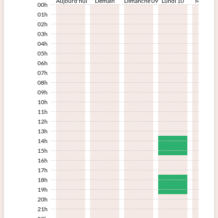
Aujourd'hui
Demain
Dimanche 09
Lundi 10
Mardi 1
00h
01h
02h
03h
04h
05h
06h
07h
08h
09h
10h
11h
12h
13h
14h
15h
16h
17h
18h
19h
20h
21h