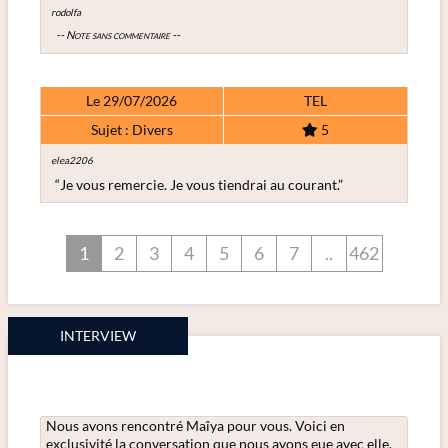
rodolfa
-- Note sans commentaire --
Le 29/07/2026
TEL
Sujet : Divers
5
elea2206
“Je vous remercie. Je vous tiendrai au courant.”
1
2
3
4
5
6
7
..
462
INTERVIEW
Nous avons rencontré Maîya pour vous. Voici en
exclusivité la conversation que nous avons eue avec elle.