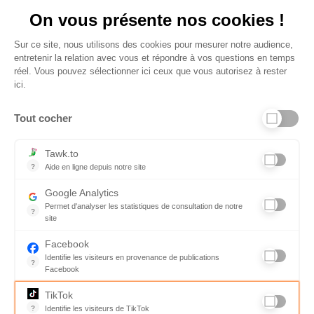
On vous présente nos cookies !
Sur ce site, nous utilisons des cookies pour mesurer notre audience,
entretenir la relation avec vous et répondre à vos questions en temps
réel. Vous pouvez sélectionner ici ceux que vous autorisez à rester
ici.
Tout cocher
Liens utiles
Tawk.to
?
Aide en ligne depuis notre site
Aide en ligne depuis notre site
Informations personnelles et vie privée
Google Analytics
Permet d'analyser les statistiques de consultation de notre
FAQ - réponses à vos questions
?
site
Indispensable pour piloter notre site internet, il permet de mesure
Contact
Facebook
Identifie les visiteurs en provenance de publications
Conditions Générales de Service
?
Facebook
Parce que vous ne venez pas tous les jours sur notre site, ce pet
Charte qualité
TikTok
?
Identifie les visiteurs de TikTok