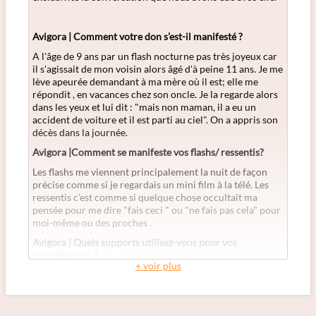
Avigora |
Comment votre don s’est-il manifesté ?
A l'âge de 9 ans par un flash nocturne pas très joyeux car
il s'agissait de mon voisin alors âgé d'à peine 11 ans. Je me
lève apeurée demandant à ma mère où il est; elle me
répondit , en vacances chez son oncle. Je la regarde alors
dans les yeux et lui dit : "mais non maman, il a eu un
accident de voiture et il est parti au ciel". On a appris son
décès dans la journée.
Avigora |Comment se manifeste vos flashs/ ressentis?
Les flashs me viennent principalement la nuit de façon
précise comme si je regardais un mini film à la télé. Les
ressentis c'est comme si quelque chose occultait ma
pensée pour me dire "fais ceci " ou "ne fais pas cela" pour
moi-même ou des proches .
Avigora | Quels supports utilisez-vous pour vos
consultations ?
+ voir plus
Je n'ai pas toujours besoin de supports mais
généralement j'emploie l'Oracle de Belline et l'Oracle
Sioux.