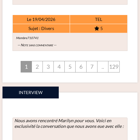
Le 19/04/2026
TEL
Sujet : Divers
5
Membre710741
-- Note sans commentaire --
1
2
3
4
5
6
7
..
129
INTERVIEW
Nous avons rencontré Marilyn
pour vous. Voici en
exclusivité la conversation que nous avons eue avec elle :