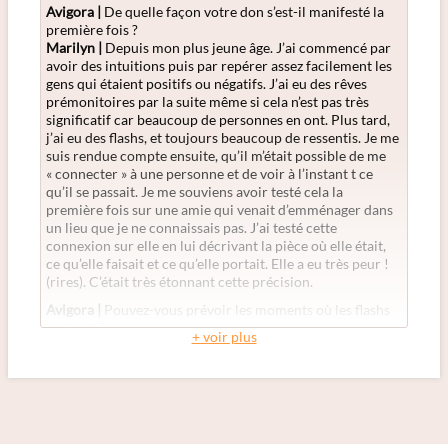
Avigora |
De quelle façon votre don s’est-il manifesté la
première fois ?
Marilyn |
Depuis mon plus jeune âge. J’ai commencé par
avoir des intuitions puis par repérer assez facilement les
gens qui étaient positifs ou négatifs. J’ai eu des rêves
prémonitoires par la suite même si cela n’est pas très
significatif car beaucoup de personnes en ont. Plus tard,
j’ai eu des flashs, et toujours beaucoup de ressentis. Je me
suis rendue compte ensuite, qu’il m’était possible de me
« connecter » à une personne et de voir à l’instant t ce
qu’il se passait. Je me souviens avoir testé cela la
première fois sur une amie qui venait d’emménager dans
un lieu que je ne connaissais pas. J’ai testé cette
connexion sur elle en lui décrivant la pièce où elle était,
ce qu’elle faisait et ce qu’elle portait. Elle a eu très peur !
(rires). C’était très étonnant cette précision.
Avigora |
Pouvez-vous prévoir les moments où les flashs
arrivent ?
+ voir plus
Marilyn |
Pas toujours. Ils ne sont pas forcément
contrôlés. Quand je regarde pour une personne en
particulier, ça vient… ou pas ! Mais il suffit de bien me
concentrer pour que cela fonctionne en général. En
revanche, certains sont absolument incontrôlés et
proviennent à n’importe quel moment de la journée.