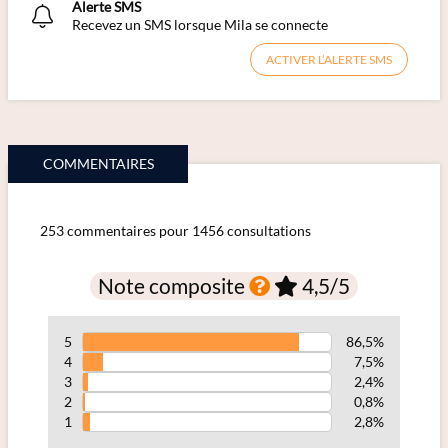
Alerte SMS
Recevez un SMS lorsque Mila se connecte
ACTIVER L’ALERTE SMS
COMMENTAIRES
253 commentaires pour 1456 consultations
Note composite
4,5
/5
5
86,5%
4
7,5%
3
2,4%
2
0,8%
1
2,8%