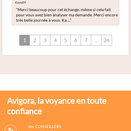
Kayss09
“Merci beaucoup pour cet échange, même si cela fait
pour vous avez bien analyser ma demande. Merci encore
très belle journée à vous. Ka….”
1
2
3
4
5
6
7
..
26
Avigora, la voyance en toute
confiance
des CONSEILLERS