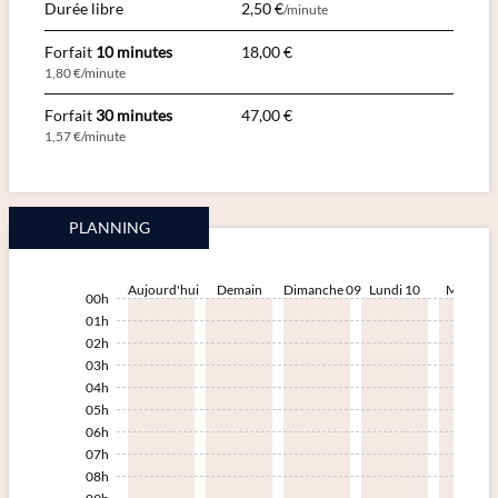
Durée libre
2,50 €
/minute
Forfait
10 minutes
18,00 €
1,80 €/minute
Forfait
30 minutes
47,00 €
1,57 €/minute
PLANNING
Aujourd'hui
Demain
Dimanche 09
Lundi 10
Mardi 1
00h
01h
02h
03h
04h
05h
06h
07h
08h