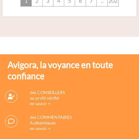
1
2
3
4
5
6
7
..
202
Avigora, la voyance en toute
confiance
des CONSEILLERS
au profil vérifié
en savoir +
des COMMENTAIRES
Authentiques
en savoir +