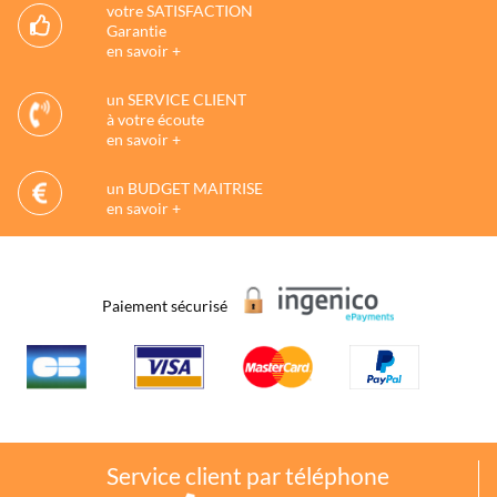
votre SATISFACTION
Garantie
en savoir +
un SERVICE CLIENT
à votre écoute
en savoir +
un BUDGET MAITRISE
en savoir +
Paiement sécurisé
Service client par téléphone