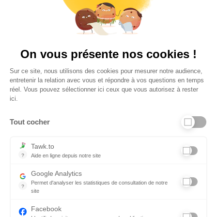
4,6
Plus de 650 Avis
Vu à la télé
On vous présente nos cookies !
Sur ce site, nous utilisons des cookies pour mesurer notre audience,
entretenir la relation avec vous et répondre à vos questions en temps
réel. Vous pouvez sélectionner ici ceux que vous autorisez à rester
ici.
Tout cocher
Liens utiles
Tawk.to
?
Aide en ligne depuis notre site
Aide en ligne depuis notre site
Informations personnelles et vie privée
Google Analytics
Permet d'analyser les statistiques de consultation de notre
FAQ - réponses à vos questions
?
site
Indispensable pour piloter notre site internet, il permet de mesure
Contact
Facebook