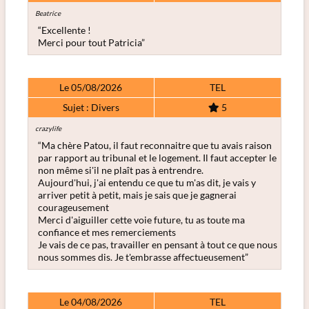
Beatrice
“Excellente !
Merci pour tout Patricia”
Le 05/08/2026
TEL
Sujet : Divers
5
crazylife
“Ma chère Patou, il faut reconnaitre que tu avais raison
par rapport au tribunal et le logement. Il faut accepter le
non même si'il ne plaît pas à entrendre.
Aujourd'hui, j'ai entendu ce que tu m'as dit, je vais y
arriver petit à petit, mais je sais que je gagnerai
courageusement
Merci d'aiguiller cette voie future, tu as toute ma
confiance et mes remerciements
Je vais de ce pas, travailler en pensant à tout ce que nous
nous sommes dis. Je t'embrasse affectueusement”
Le 04/08/2026
TEL