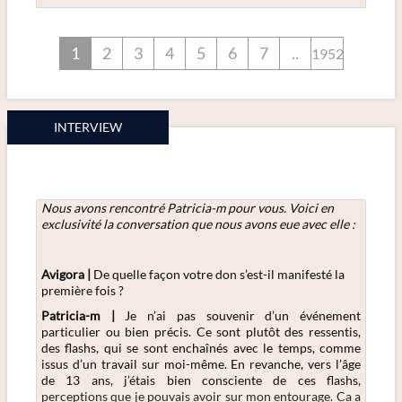
1
2
3
4
5
6
7
..
1952
INTERVIEW
Nous avons rencontré Patricia-m
pour vous. Voici en
exclusivité la conversation que nous avons eue avec elle :
Avigora |
De quelle façon votre don s’est-il manifesté la
première fois ?
Patricia-m |
Je n’ai pas souvenir d’un événement
particulier ou bien précis. Ce sont plutôt des ressentis,
des flashs, qui se sont enchaînés avec le temps, comme
issus d’un travail sur moi-même. En revanche, vers l’âge
de 13 ans, j’étais bien consciente de ces flashs,
perceptions que je pouvais avoir sur mon entourage. Ca a