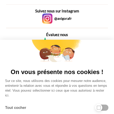
Patricia-m |
Un métier qui vient en aide aux autres
incontestablement. L’humanitaire m’aurait tenté.
Suivez nous sur Instagram
Pour consulter Patricia-m
ou simplement voir sa page,
voir
voyante Patricia-m
@avigorafr
Évaluez nous
4,6
Plus de 650 Avis
Vu à la télé
On vous présente nos cookies !
Sur ce site, nous utilisons des cookies pour mesurer notre audience,
entretenir la relation avec vous et répondre à vos questions en temps
réel. Vous pouvez sélectionner ici ceux que vous autorisez à rester
ici.
Tout cocher