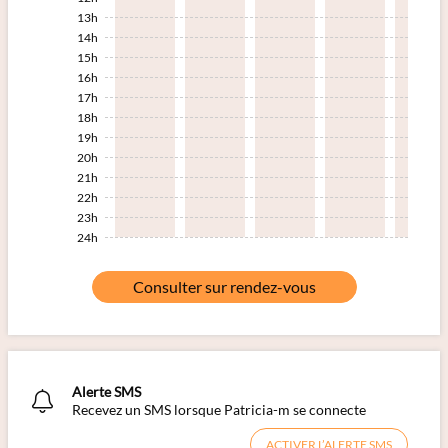
13h
14h
15h
16h
17h
18h
19h
20h
21h
22h
23h
24h
Consulter sur rendez-vous
Alerte SMS
Recevez un SMS lorsque Patricia-m se connecte
ACTIVER L’ALERTE SMS