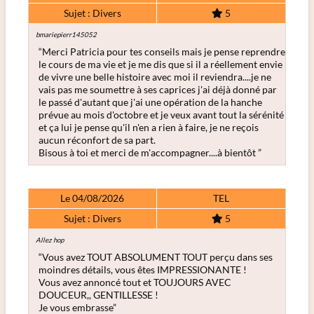
Sujet : Divers
5
bmariepierr145052
“Merci Patricia pour tes conseils mais je pense reprendre
le cours de ma vie et je me dis que si il a réellement envie
de vivre une belle histoire avec moi il reviendra....je ne
vais pas me soumettre à ses caprices j'ai déjà donné par
le passé d'autant que j'ai une opération de la hanche
prévue au mois d'octobre et je veux avant tout la sérénité
et ça lui je pense qu'il n'en a rien à faire, je ne reçois
aucun réconfort de sa part.
Bisous à toi et merci de m'accompagner....à bientôt ”
Le 04/08/2026
TEL
Sujet : Divers
5
Allez hop
“Vous avez TOUT ABSOLUMENT TOUT perçu dans ses
moindres détails, vous êtes IMPRESSIONANTE !
Vous avez annoncé tout et TOUJOURS AVEC
DOUCEUR,, GENTILLESSE !
Je vous embrasse”