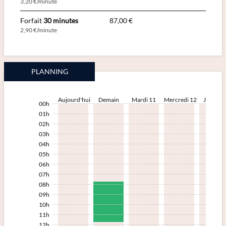
3,20 €/minute
Forfait
30 minutes
87,00 €
2,90 €/minute
PLANNING
Aujourd'hui
Demain
Mardi 11
Mercredi 12
Jeudi 13
00h
01h
02h
03h
04h
05h
06h
07h
08h
09h
10h
11h
12h