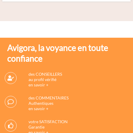
Avigora, la voyance en toute
confiance
des CONSEILLERS
au profil vérifié
en savoir +
des COMMENTAIRES
Authentiques
en savoir +
votre SATISFACTION
Garantie
en savoir +