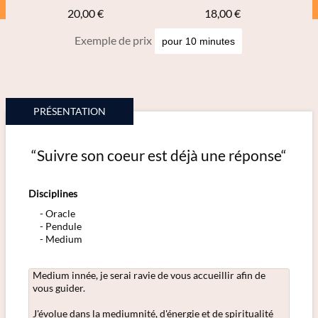
20,00 €
18,00 €
Exemple de prix
PRÉSENTATION
“Suivre son coeur est déjà une réponse“
Disciplines
Oracle
Pendule
Medium
Medium innée, je serai ravie de vous accueillir afin de
vous guider.
J'évolue dans la mediumnité, d'énergie et de spiritualité