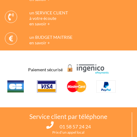
un SERVICE CLIENT
à votre écoute
en savoir +
un BUDGET MAITRISE
en savoir +
Paiement sécurisé
Service client par téléphone
01 58 57 24 24
Prix d’un appel local