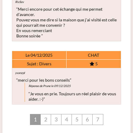
RivSev
“Merci encore pour cet échange qui me permet
d'avancer.
Pouvez vous me dire si la maison que j'ai visité est celle
qui pourrait me convenir ?
En vous remerciant
Bonne soirée ”
Le 04/12/2025
CHAT
Sujet : Divers
5
yvanzpl
“merci pour les bons conseils”
Réponse de Prune le 09/12/2025
“Je vous en prie. Toujours un réel plaisir de vous
aider. :-)”
1
2
3
4
5
6
7