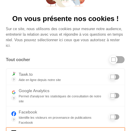
Vu à la télé
On vous présente nos cookies !
Sur ce site, nous utilisons des cookies pour mesurer notre audience,
entretenir la relation avec vous et répondre à vos questions en temps
réel. Vous pouvez sélectionner ici ceux que vous autorisez à rester
ici.
Tout cocher
Liens utiles
Tawk.to
?
Aide en ligne depuis notre site
Aide en ligne depuis notre site
Informations personnelles et vie privée
Google Analytics
Permet d'analyser les statistiques de consultation de notre
FAQ - réponses à vos questions
?
site
Indispensable pour piloter notre site internet, il permet de mesure
Contact
Facebook
Identifie les visiteurs en provenance de publications
Conditions Générales de Service
?
Facebook
Parce que vous ne venez pas tous les jours sur notre site, ce pet