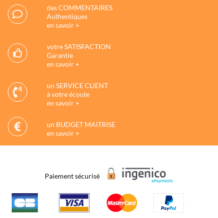
des COMMENTAIRES
Authentiques
en savoir +
votre SATISFACTION
Garantie
en savoir +
un SERVICE CLIENT
à votre écoute
en savoir +
un BUDGET MAITRISE
en savoir +
Paiement sécurisé