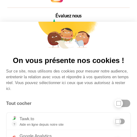
Évaluez nous
4,6
Plus de 650 Avis
Vu à la télé
On vous présente nos cookies !
Sur ce site, nous utilisons des cookies pour mesurer notre audience,
entretenir la relation avec vous et répondre à vos questions en temps
réel. Vous pouvez sélectionner ici ceux que vous autorisez à rester
ici.
Tout cocher
Liens utiles
Tawk.to
?
Aide en ligne depuis notre site
Aide en ligne depuis notre site
Informations personnelles et vie privée
Google Analytics