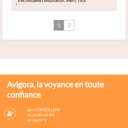
“Très chouette consultation. Merci Titia
”
1
2
Avigora, la voyance en toute
confiance
des CONSEILLERS
au profil vérifié
en savoir +