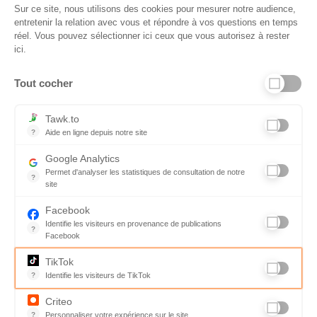
Sur ce site, nous utilisons des cookies pour mesurer notre audience,
entretenir la relation avec vous et répondre à vos questions en temps
réel. Vous pouvez sélectionner ici ceux que vous autorisez à rester
ici.
Tout cocher
Liens utiles
Tawk.to
?
Aide en ligne depuis notre site
Aide en ligne depuis notre site
Informations personnelles et vie privée
Google Analytics
Permet d'analyser les statistiques de consultation de notre
FAQ - réponses à vos questions
?
site
Indispensable pour piloter notre site internet, il permet de mesure
Contact
Facebook
Identifie les visiteurs en provenance de publications
Conditions Générales de Service
?
Facebook
Parce que vous ne venez pas tous les jours sur notre site, ce pet
Charte qualité
TikTok
?
Identifie les visiteurs de TikTok
Code de déontologie
Permet de suivre les actions du visiteur sur le site web, et de voir
Criteo
Mentions légales
?
Personnaliser votre expérience sur le site