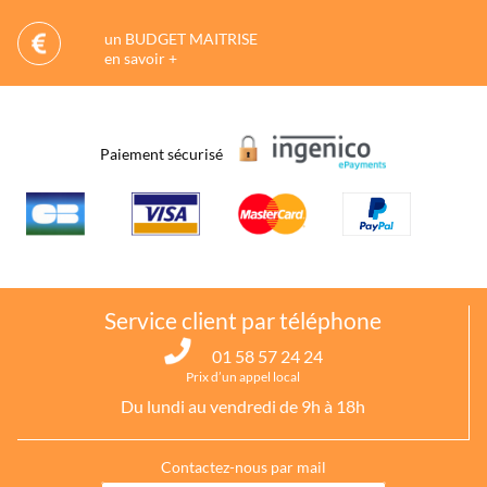
un BUDGET MAITRISE
en savoir +
Paiement sécurisé
Service client par téléphone
01 58 57 24 24
Prix d’un appel local
Du lundi au vendredi de 9h à 18h
Contactez-nous par mail