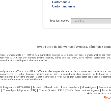
Cartomancie
Cartomancienne
Tous les articles
Avec l'offre de bienvenue d'Avigora, bénéficiez d'un
© Avigora.fr - 2005-2026 |
Accueil
|
Plan du site
|
Les conseillers
|
Mon Avigora
|
Protectio
|
Conseil par telephone
|
FAQ
|
Charte Qualité
|
CGS
|
Tarifs
|
Informations légales
|
Avis cli
|
Arts divinatoires su