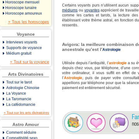
Horoscope mensuel
Certains voyants purs n’utilisent aucun supp
Horoscope lunaire
médiums
ou
voyantes
apprécient de travaill
Horoscope amoureux
comme les cartes et tarots, la lecture de
établissant votre thème astral, en fonction d
+ Tous les horoscopes
ressentis.
Voyance
Interviews voyants
Avigora: la meilleure combinaison d
Supports de voyance
ancestrale qu’est l’
Astrologie
Médium gratuit
+ Tout sur la voyance
Utilisée depuis l’antiquité, l’
astrologie
a su év
depuis chez vous, par téléphone, d’une con
votre ordinateur, il vous suffit en effet de
Arts Divinatoires
l’
Astrologie
, puis de payer votre consult
Tout sur le tarot
appellions par téléphone pour que la séance
Astrologie Chinoise
paiement est
entièrement sécurisé.
La Voyance
La Taromancie
La cafédomancie
+ Tout sur les arts divinatoires
Astro Amour
Comment séduire
Compatibilité sexo