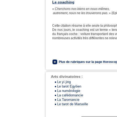
Le coaching
«
Cherchons nos biens en nous-mêmes,
autrement, nous ne les trouverons pas.
» (Epi
Cette citation résume à elle seule la philosop
De nos jours, le coaching est un terme « te
du français coche : voiture transportant des
nombreuses activités très différentes ne relev
Plus de rubriques sur la page Horoscop
Arts divinatoires :
Le yi jing
Le tarot Egytien
La numérologie
La cafédomancie
La Taromancie
Le tarot de Marseille