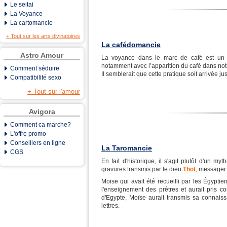
Le seitai
La Voyance
La cartomancie
+ Tout sur les arts divinatoires
La cafédomancie
Astro Amour
La voyance dans le marc de café est un ar
notamment avec l’apparition du café dans not
Comment séduire
Il semblerait que cette pratique soit arrivée j
Compatibilité sexo
+ Tout sur l'amour
Avigora
Comment ca marche?
L'offre promo
Conseillers en ligne
La Taromancie
CGS
En fait d'historique, il s'agit plutôt d'un m
gravures transmis par le dieu
Thot
, messager
Moise qui avait été recueilli par les Égypt
l'enseignement des prêtres et aurait pris c
d'Egypte, Moïse aurait transmis sa connais
lettres.