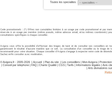
Toutes les specialites :
© Avigora.fr - 2005-2026 |
Accueil
|
Plan du site
|
Les conseillers
|
Mon Avigora
|
Protectio
|
Conseil par telephone
|
FAQ
|
Charte Qualité
|
CGS
|
Tarifs
|
Informations légales
|
Avis cli
|
Arts divinatoires su