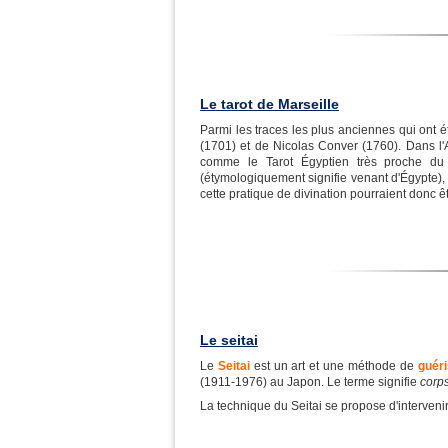
Le tarot de Marseille
Parmi les traces les plus anciennes qui ont 
(1701) et de Nicolas Conver (1760). Dans l'An
comme le Tarot Égyptien très proche du 
(étymologiquement signifie venant d'Égypte), p
cette pratique de divination pourraient donc êt
Le seitai
Le
Seitai
est un art et une méthode de
guéri
(1911-1976) au Japon. Le terme signifie
corps
La technique du Seitai se propose d'intervenir.