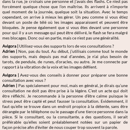
dans la rue, je croisais une personne et j’avais des flashs. Ce n’est pas
forcément quelque chose que l’on maîtrise. Ils arrivent à n’importe
quel moment de la journée, quelque soit la situation. Avec le temps
cependant, on arrive à mieux les gérer. Un peu comme si vous étiez
devant un poste de télé où les images apparaissent et peuvent être
bloquées. Je pense également que si vous êtes devant une personne
pour qui il y a un message qui peut être délivré, le flash se fera malgré
mes blocages. Donc oui en partie, mais ce n’est pas une généralité.
Avigora |
Utilisez-vous des supports lors de vos consultations ?
Adrien
|
Non, pas du tout. Au début, j’utilisais comme tout le monde
des supports, mais depuis pas mal d’années, je n’ai plus besoin de
tarots, de pendule, de runes, d’oracles, ou autre. Je me connecte par
rapport à la vibration de la voix et les images défilent.
Avigora |
Avez-vous des conseils à donner pour préparer une bonne
consultation avec vous ?
Adrien
|
Pas spécialement pour moi, mais en général, je dirais qu’une
consultation ne doit pas être prise à la légère. C’est un acte qui doit
être réfléchi. Je recommande à la personne d’être calme puisque le
stress peut être capté et peut fausser la consultation. Evidemment, il
faut qu’elle se trouve dans un endroit propice à la détente, sans être
dérangée par le téléphone ou le passage d’une tierce personne dans la
pièce. Si le consultant, ou la consultante, a des questions, il serait
préférable qu’elles soient préalablement notées sur un papier de
façon précise afin d’éviter de nous couper trop souvent la parole.