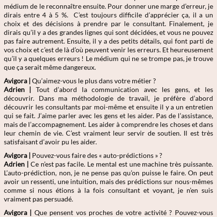
médium de le reconnaître ensuite. Pour donner une marge d’erreur, je
dirais entre 4 à 5 %. C’est toujours difficile d’apprécier ça, il a un
choix et des décisions à prendre par le consultant. Finalement, je
dirais qu’il y a des grandes lignes qui sont décidées, et vous ne pouvez
pas faire autrement. Ensuite, il y a des petits détails, qui font parti de
vos choix et c’est de là d’où peuvent venir les erreurs. Et heureusement
qu’il y a quelques erreurs ! Le médium qui ne se trompe pas, je trouve
que ça serait même dangereux.
Avigora |
Qu’aimez-vous le plus dans votre métier ?
Adrien
|
Tout d’abord la communication avec les gens, et les
découvrir. Dans ma méthodologie de travail, je préfère d’abord
découvrir les consultants par moi-même et ensuite il y a un entretien
qui se fait. J’aime parler avec les gens et les aider. Pas de l’assistance,
mais de l’accompagnement. Les aider à comprendre les choses et dans
leur chemin de vie. C’est vraiment leur servir de soutien. Il est très
satisfaisant d’avoir pu les aider.
Avigora |
Pouvez-vous faire des « auto-prédictions » ?
Adrien
|
Ce n’est pas facile. Le mental est une machine très puissante.
L’auto-prédiction, non, je ne pense pas qu’on puisse le faire. On peut
avoir un ressenti, une intuition, mais des prédictions sur nous-mêmes
comme si nous étions à la fois consultant et voyant, je n’en suis
vraiment pas persuadé.
Avigora |
Que pensent vos proches de votre activité ? Pouvez-vous