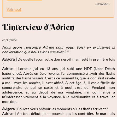
03/10/2017
Voir tout
L'interview d'Adrien
01/11/2010
Nous avons rencontré Adrien
pour vous. Voici en exclusivité la
conversation que nous avons eue avec lui :
Avigora |
De quelle façon votre don s’est-il manifesté la première fois
?
Adrien
|
Lorsque j’ai eu 13 ans, j’ai subi une NDE (Near Death
Experience). Après en être revenu, j’ai commencé à avoir des flashs
auditifs, des flashs visuels. C’est à ce moment là, que le don s’est révélé
à moi. Avec les années, il s’est affiné. A cet âge-là, il est difficile de
comprendre ce qui se passe et à quoi c’est du. Pendant mon
adolescence, et au début de ma vingtaine, j’ai commencé à
m’intéresser vraiment à la voyance, à la médiumnité et à travailler
mon don.
Avigora |
Pouvez-vous prévoir les moments où les flashs arrivent ?
Adrien
|
Au tout début, je ne pouvais pas les contrôler. Je marchais