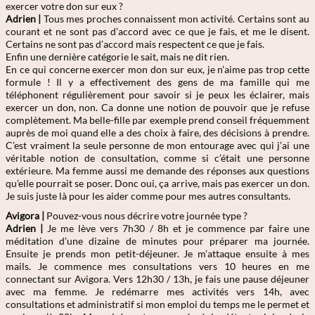
exercer votre don sur eux ?
Adrien
|
Tous mes proches connaissent mon activité. Certains sont au
courant et ne sont pas d’accord avec ce que je fais, et me le disent.
Certains ne sont pas d’accord mais respectent ce que je fais.
Enfin une dernière catégorie le sait, mais ne dit rien.
En ce qui concerne exercer mon don sur eux, je n’aime pas trop cette
formule ! Il y a effectivement des gens de ma famille qui me
téléphonent régulièrement pour savoir si je peux les éclairer, mais
exercer un don, non. Ca donne une notion de pouvoir que je refuse
complètement. Ma belle-fille par exemple prend conseil fréquemment
auprès de moi quand elle a des choix à faire, des décisions à prendre.
C’est vraiment la seule personne de mon entourage avec qui j’ai une
véritable notion de consultation, comme si c’était une personne
extérieure. Ma femme aussi me demande des réponses aux questions
qu’elle pourrait se poser. Donc oui, ça arrive, mais pas exercer un don.
Je suis juste là pour les aider comme pour mes autres consultants.
Avigora |
Pouvez-vous nous décrire votre journée type ?
Adrien
|
Je me lève vers 7h30 / 8h et je commence par faire une
méditation d’une dizaine de minutes pour préparer ma journée.
Ensuite je prends mon petit-déjeuner. Je m’attaque ensuite à mes
mails. Je commence mes consultations vers 10 heures en me
connectant sur Avigora. Vers 12h30 / 13h, je fais une pause déjeuner
avec ma femme. Je redémarre mes activités vers 14h, avec
consultations et administratif si mon emploi du temps me le permet et