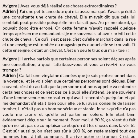
Avigora |
Avez-vous déjà réalisé des choses extraordinaires ?
Adrien
|
J’ai une petite anecdote qui m’a assez marqué. J’avais prédit à
une consultante une chute de cheval. Elle m’avait dit que cela lui
semblait peut possible puisqu’elle n’en faisait pas. Au prime abord, ça
pouvait donc être erroné. Or cette femme m’avait rappelé quelque
temps après en me demandant si je me souvenais lui avoir prédit cette
chute de cheval. Ce qu’il s’est passé, c’est qu’elle marchait dans la rue
et une enseigne est tombée du magasin près duquel elle se trouvait. Et
cette enseigne, c’était un cheval. C’est un peu le truc qui m’a « tué » !
Avigora |
Il arrive parfois que certaines personnes soient déçues après
une consultation, à quoi l’attribuez-vous et vous arrive-t-il de vous
tromper ?
Adrien
|
Ca fait une vingtaine d’années que je suis professionnel dans
la voyance, et je vois bien que certaines personnes sont déçues. Bien
souvent, c’est du au fait que la personne qui nous appelle va entendre
certaines choses et ce n’est pas ce à quoi elle s’attend. Je me souviens
d’une femme venue me consulter qui avait rencontré quelqu’un et qui
me demandait s’il était bien pour elle. Je lui avais conseillé de laisser
tomber, il n’était pas un homme sérieux et stable. Je sais qu’elle n’a pas
voulu me croire et qu’elle est partie en colère. Elle était bien
évidemment déçue sur le moment. Pour moi, à 90 %, ça vient du fait
qu’on ne fait pas de complaisance et qu’on dit les choses dans la vérité.
C’est sûr aussi qu’on n’est pas sûr à 100 %, on reste malgré tout des
hommes tout à fait communs. Il arrive qu’on se trompe. C’est au