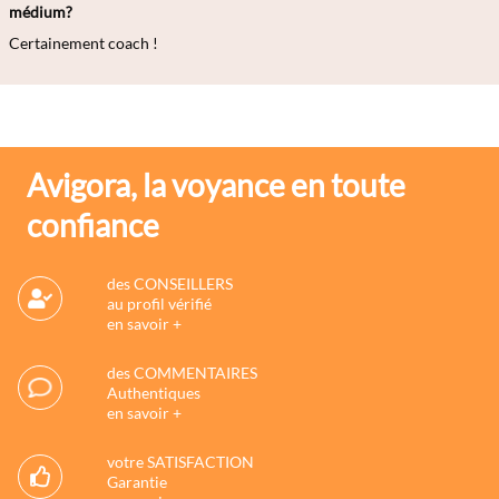
médium?
Certainement coach !
Avigora, la voyance en toute
confiance
des CONSEILLERS
au profil vérifié
en savoir +
des COMMENTAIRES
Authentiques
en savoir +
votre SATISFACTION
Garantie