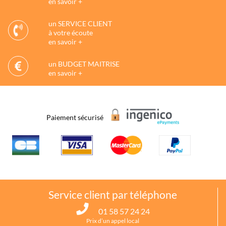
en savoir +
un SERVICE CLIENT
à votre écoute
en savoir +
un BUDGET MAITRISE
en savoir +
Paiement sécurisé
Service client par téléphone
01 58 57 24 24
Prix d’un appel local