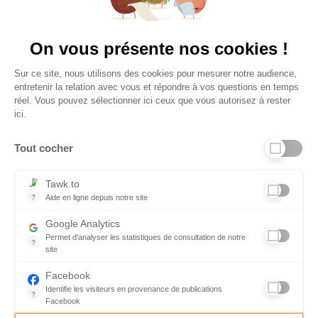
Vu à la télé
On vous présente nos cookies !
Sur ce site, nous utilisons des cookies pour mesurer notre audience,
entretenir la relation avec vous et répondre à vos questions en temps
réel. Vous pouvez sélectionner ici ceux que vous autorisez à rester
ici.
Tout cocher
Liens utiles
Tawk.to
?
Aide en ligne depuis notre site
Aide en ligne depuis notre site
Informations personnelles et vie privée
Google Analytics
Permet d'analyser les statistiques de consultation de notre
FAQ - réponses à vos questions
?
site
Indispensable pour piloter notre site internet, il permet de mesure
Contact
Facebook
Identifie les visiteurs en provenance de publications
Conditions Générales de Service
?
Facebook
Parce que vous ne venez pas tous les jours sur notre site, ce pet