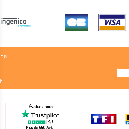
one
8h
urer des indicateurs comme l’affluence, les produits les plus consultés, ou enc
Évaluez nous
petit bout de code que nous fourni Facebook nous permet de poursuivre nos éc
4,6
oir s'il y a des conversions.
Plus de 650 Avis