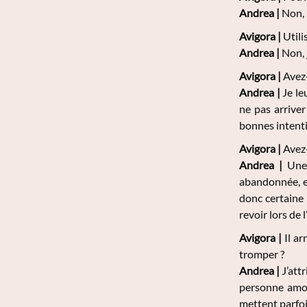
Andrea
|
Non, 
Avigora |
Utili
Andrea
|
Non, j
Avigora |
Avez-
Andrea
|
Je le
ne pas arriver
bonnes intent
Avigora |
Avez-
Andrea
|
Une 
abandonnée, et
donc certaine q
revoir lors de l
Avigora |
Il ar
tromper ?
Andrea
|
J’att
personne amou
mettent parfoi