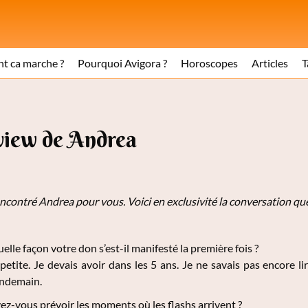
 ca marche ?
Pourquoi Avigora ?
Horoscopes
Articles
T
rview de Andrea
encontré Andrea
pour vous. Voici en exclusivité la conversation qu
elle façon votre don s’est-il manifesté la première fois ?
petite. Je devais avoir dans les 5 ans. Je ne savais pas encore lire 
lendemain.
z-vous prévoir les moments où les flashs arrivent ?