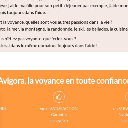
ève, j’aide ma fille pour son petit-déjeuner par exemple, j’aide mon a
uis toujours dans l’aide.
t la voyance, quelles sont vos autres passions dans la vie ?
o, la mer, la montagne, la randonnée, le ski, les ballades, la cuisine, l
us n’étiez pas voyante, que feriez-vous ?
sterai dans le même domaine. Toujours dans l’aide !
Avigora, la voyance en toute confianc
RES
votre SATISFACTION
un SERV
Garantie
à vot
en savoir +
en 