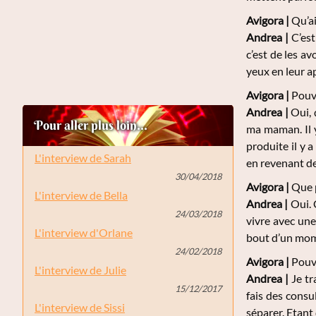
Avigora |
Qu’ai
Andrea
|
C’est
c’est de les a
yeux en leur 
Avigora |
Pouve
Andrea
|
Oui, 
Pour aller plus loin...
ma maman. Il y 
produite il y 
L'interview de Sarah
en revenant de 
30/04/2018
Avigora |
Que p
L'interview de Bella
Andrea
|
Oui. 
24/03/2018
vivre avec une
L'interview d'Orlane
bout d’un mom
24/02/2018
Avigora |
Pouv
L'interview de Julie
Andrea
|
Je tra
15/12/2017
fais des consu
L'interview de Sissi
séparer. Etant