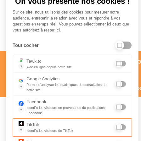
On vous présente nos cookies !
Sur ce site, nous utilisons des cookies pour mesurer notre
audience, entretenir la relation avec vous et répondre à vos
questions en temps réel. Vous pouvez sélectionner ici ceux que
Paiement sécurisé
vous autorisez à rester ici.
Tout cocher
Service client par téléph
Tawk.to
?
Aide en ligne depuis notre site
01 58 57 24 24
Aide en ligne depuis notre site
Google Analytics
Prix d’un appel local
Permet d'analyser les statistiques de consultation de
?
Du lundi au vendredi de 9h à 1
notre site
Indispensable pour piloter notre site internet, il permet de mes
Facebook
Identifie les visiteurs en provenance de publications
?
Facebook
Suivez nous sur
Parce que vous ne venez pas tous les jours sur notre site, ce 
Rejoignez-nous
TikTok
Instagram
sur Facebook
?
Identifie les visiteurs de TikTok
@avigorafr
Permet de suivre les actions du visiteur sur le site web, et de v