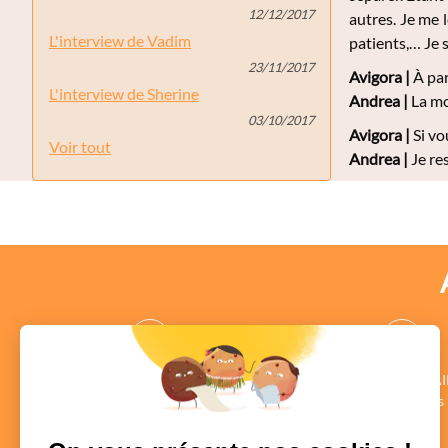
12/12/2017
autres. Je me l
L'interview de Vadim
patients,… Je s
23/11/2017
Avigora |
À par
L'interview de Sherine
Andrea
|
La mot
03/10/2017
Avigora |
Si vo
Voir tout
Andrea
|
Je re
des CONSEILLERS
des COMMENTAI
au profil vérifié
Authentiques
en savoir +
en savoir +