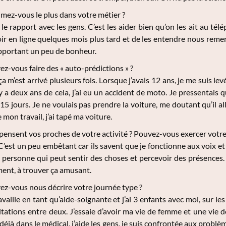
mez-vous le plus dans votre métier ?
 le rapport avec les gens. C’est les aider bien qu’on les ait au télé
voir en ligne quelques mois plus tard et de les entendre nous remerc
apportant un peu de bonheur.
z-vous faire des « auto-prédictions » ?
ça m’est arrivé plusieurs fois. Lorsque j’avais 12 ans, je me suis lev
a deux ans de cela, j’ai eu un accident de moto. Je pressentais qu’i
a 15 jours. Je ne voulais pas prendre la voiture, me doutant qu’il a
mon travail, j’ai tapé ma voiture.
ensent vos proches de votre activité ? Pouvez-vous exercer votre
C’est un peu embêtant car ils savent que je fonctionne aux voix et q
 personne qui peut sentir des choses et percevoir des présences. Q
ent, à trouver ça amusant.
ez-vous nous décrire votre journée type ?
vaille en tant qu’aide-soignante et j’ai 3 enfants avec moi, sur les 6
ltations entre deux. J’essaie d’avoir ma vie de femme et une vie d
 déjà dans le médical, j’aide les gens, je suis confrontée aux prob