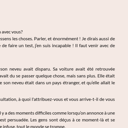
n avec vous?
ressens les choses. Parler, et énormément ! Je dirais aussi de
 faire un test, j’en suis incapable ! Il faut venir avec de
son neveu avait disparu. Sa voiture avait été retrouvée
avait du se passer quelque chose, mais sans plus. Elle était
e son neveu était dans un pays étranger, et qu’elle allait le
ltation, à quoi l'attribuez-vous et vous arrive-t-il de vous
 Il y a des moments difficiles comme lorsqu’on annonce à une
est persuadée. Les gens sont déçus à ce moment-là et se
ce infuse, tout le monde se trompe.