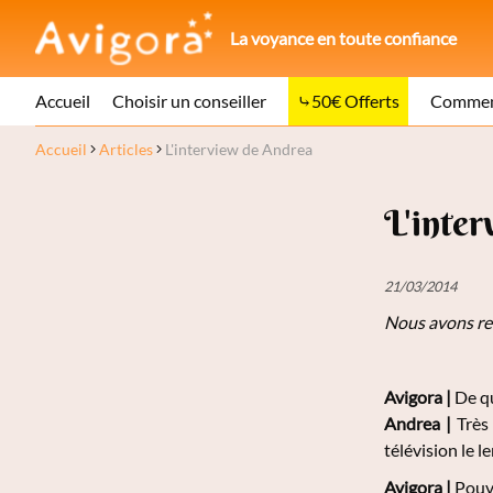
La voyance en toute confiance
Accueil
Choisir un conseiller
50€ Offerts
Comment
Accueil
Articles
L'interview de Andrea
L'inte
21/03/2014
Nous avons r
Avigora |
De qu
Andrea |
Très 
télévision le 
Avigora |
Pouve