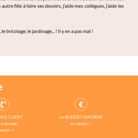
utre fille à faire ses devoirs, j’aide mes collègues, j’aide les
e bricolage, le jardinage... ! Il y en a pas mal !
e
ICE CLIENT
un BUDGET MAITRISE
re écoute
en savoir +
savoir +