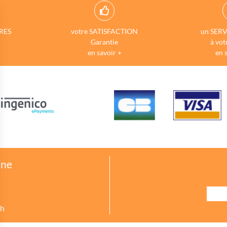
RES
votre SATISFACTION
un SERV
Garantie
à vot
en savoir +
en 
one
8h
urer des indicateurs comme l’affluence, les produits les plus consultés, ou enc