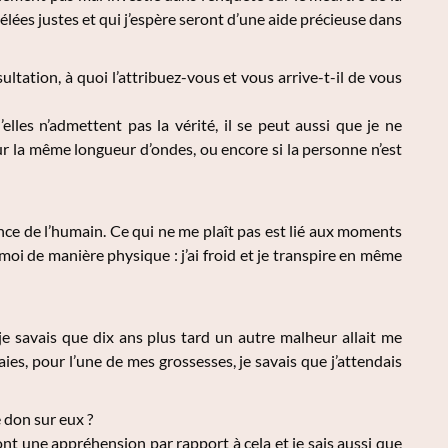
vélées justes et qui j’espère seront d’une aide précieuse dans
ltation, à quoi l’attribuez-vous et vous arrive-t-il de vous
les n’admettent pas la vérité, il se peut aussi que je ne
ur la même longueur d’ondes, ou encore si la personne n’est
ance de l’humain. Ce qui ne me plaît pas est lié aux moments
moi de manière physique : j’ai froid et je transpire en même
je savais que dix ans plus tard un autre malheur allait me
es, pour l’une de mes grossesses, je savais que j’attendais
 don sur eux ?
ont une appréhension par rapport à cela et je sais aussi que