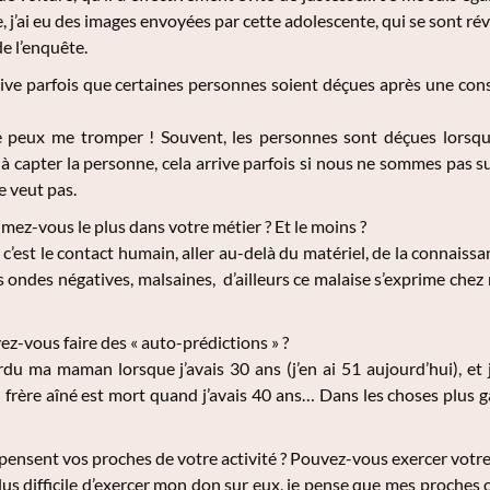
e, j’ai eu des images envoyées par cette adolescente, qui se sont ré
e l’enquête.
rive parfois que certaines personnes soient déçues après une consu
 peux me tromper ! Souvent, les personnes sont déçues lorsqu’el
à capter la personne, cela arrive parfois si nous ne sommes pas s
e veut pas.
mez-vous le plus dans votre métier ? Et le moins ?
 c’est le contact humain, aller au-delà du matériel, de la connaiss
s ondes négatives, malsaines, d’ailleurs ce malaise s’exprime chez 
z-vous faire des « auto-prédictions » ?
rdu ma maman lorsque j’avais 30 ans (j’en ai 51 aujourd’hui), et 
rère aîné est mort quand j’avais 40 ans… Dans les choses plus gai
ensent vos proches de votre activité ? Pouvez-vous exercer votre
lus difficile d’exercer mon don sur eux, je pense que mes proches 