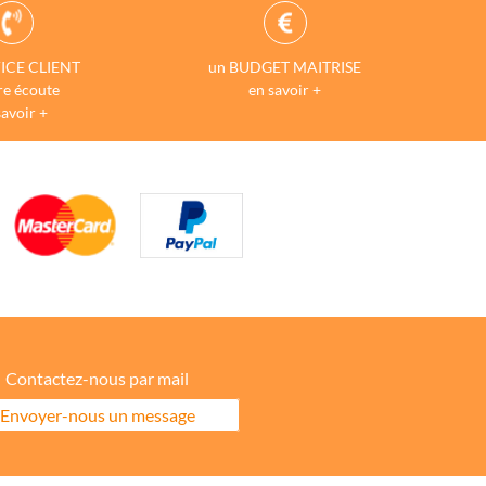
ICE CLIENT
un BUDGET MAITRISE
re écoute
en savoir +
savoir +
Contactez-nous par mail
Envoyer-nous un message
ore la répartition géographique des visiteurs.