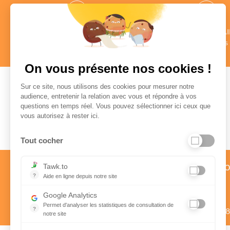
des CONSEILLERS
des COMMENTAI
au profil vérifié
Authentiques
en savoir +
en savoir +
On vous présente nos cookies !
Sur ce site, nous utilisons des cookies pour mesurer notre
audience, entretenir la relation avec vous et répondre à vos
questions en temps réel. Vous pouvez sélectionner ici ceux que
Paiement sécurisé
vous autorisez à rester ici.
Tout cocher
Service client par téléph
Tawk.to
?
Aide en ligne depuis notre site
01 58 57 24 24
Aide en ligne depuis notre site
Google Analytics
Prix d’un appel local
Permet d'analyser les statistiques de consultation de
?
Du lundi au vendredi de 9h à 1
notre site
Indispensable pour piloter notre site internet, il permet de mes