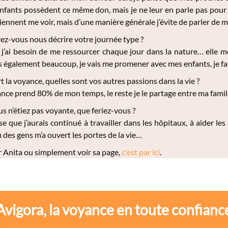
nfants possèdent ce même don, mais je ne leur en parle pas pour
viennent me voir, mais d’une manière générale j’évite de parler de m
z-vous nous décrire votre journée type ?
 j’ai besoin de me ressourcer chaque jour dans la nature… elle me
lis également beaucoup, je vais me promener avec mes enfants, je fa
t la voyance, quelles sont vos autres passions dans la vie ?
nce prend 80% de mon temps, le reste je le partage entre ma famil
us n’étiez pas voyante, que feriez-vous ?
e que j’aurais continué à travailler dans les hôpitaux, à aider le
u des gens m’a ouvert les portes de la vie…
 Anita ou simplement voir sa page,
c'est par ici
.
Avigora, la voyance en toute confianc