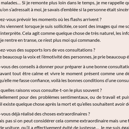
s malades… Si je remonte plus loin dans le temps, je me rappelle qu
u’on s’adressait à moi, je savais d’emblée si la personne était sincèr
z-vous prévoir les moments où les flashs arrivent ?
shs viennent lorsque je suis sollicitée, ce sont des images qui me 
 interprète. Cela agit comme quelque chose de très naturel, les i
 je rentre en transe, ce n’est plus moi qui commande.
sez-vous des supports lors de vos consultations ?
 beaucoup la voix et l’émotivité des personnes, je prie beaucoup éga
vous des conseils à donner pour préparer à une bonne consultati
 avant tout être calme et vivre le moment présent comme une dét
 qu’elle me fasse confiance, voilà les bonnes conditions d’une consu
quelles raisons vous consulte-t-on le plus souvent ?
ellement pour des problèmes sentimentaux, ou de travail et pui
il existe quelque chose après la mort et qu’elles souhaitent avoir d
vous déjà réalisé des choses extraordinaires ?
ais pas si on peut considérer cela comme extraordinaire mais une fo
de voiture, qu’il a effectivement évité de justesse… Je me suis ég