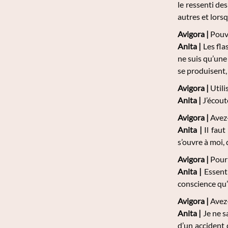
le ressenti de
autres et lorsq
Avigora |
Pouve
Anita |
Les fla
ne suis qu’une
se produisent,
Avigora |
Utili
Anita |
J’écoute
Avigora |
Avez-
Anita |
Il faut
s’ouvre à moi,
Avigora |
Pour 
Anita |
Essenti
conscience qu’
Avigora |
Avez-
Anita |
Je ne s
d’un accident 