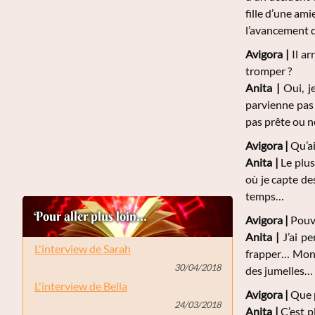
fille d’une ami
l’avancement d
Avigora |
Il ar
tromper ?
Anita |
Oui, je
parvienne pas 
pas prête ou n
Avigora |
Qu’ai
Anita |
Le plus
où je capte de
temps…
Pour aller plus loin...
Avigora |
Pouve
Anita |
J’ai pe
L'interview de Sarah
frapper… Mon f
30/04/2018
des jumelles…
L'interview de Bella
Avigora |
Que p
24/03/2018
Anita |
C’est p