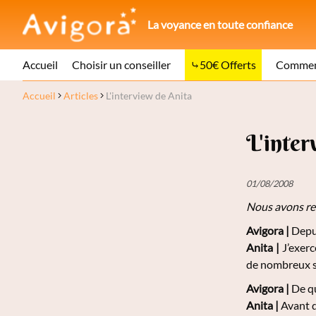
La voyance en toute confiance
Accueil
Choisir un conseiller
50€ Offerts
Comment
Accueil
Articles
L'interview de Anita
L'inter
01/08/2008
Nous avons ren
Avigora |
Depui
Anita |
J’exerc
de nombreux sa
Avigora |
De qu
Anita |
Avant d