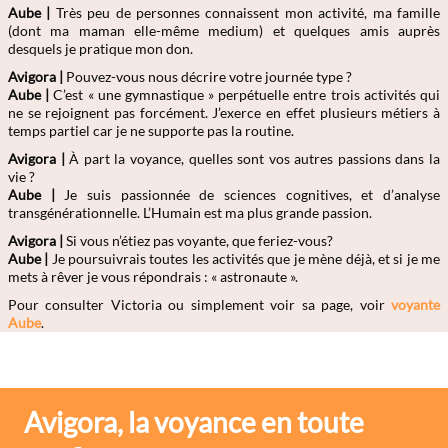
Aube
|
Très peu de personnes connaissent mon activité, ma famille
(dont ma maman elle-même medium) et quelques amis auprès
desquels je pratique mon don.
Avigora |
Pouvez-vous nous décrire votre journée type ?
Aube
|
C’est « une gymnastique » perpétuelle entre trois activités qui
ne se rejoignent pas forcément. J’exerce en effet plusieurs métiers à
temps partiel car je ne supporte pas la routine.
Avigora |
À part la voyance, quelles sont vos autres passions dans la
vie ?
Aube
|
Je suis passionnée de sciences cognitives, et d’analyse
transgénérationnelle. L’Humain est ma plus grande passion.
Avigora |
Si vous n’étiez pas voyante, que feriez-vous?
Aube
|
Je poursuivrais toutes les activités que je mène déjà, et si je me
mets à rêver je vous répondrais : « astronaute ».
Pour consulter Victoria ou simplement voir sa page, voir
voyante
Aube
.
Avigora, la voyance en toute