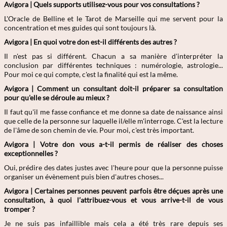
Avigora |
Quels
supports utilisez-vous pour vos consultations ?
L'Oracle de Belline et le Tarot de Marseille qui me servent pour la
concentration et mes guides qui sont toujours là.
Avigora |
En quoi votre don est-il différents des autres ?
Il n'est pas si différent. Chacun a sa manière d'interpréter la
conclusion par différentes techniques : numérologie, astrologie...
Pour moi ce qui compte, c'est la finalité qui est la même.
Avigora |
Comment un consultant doit-il préparer sa consultation
pour qu'elle se déroule au mieux ?
Il faut qu'il me fasse confiance et me donne sa date de naissance ainsi
que celle de la personne sur laquelle il/elle m'interroge. C'est la lecture
de l'âme de son chemin de vie. Pour moi, c'est très important.
Avigora |
Votre don vous a-t-il permis de réaliser des choses
exceptionnelles ?
Oui, prédire des dates justes avec l'heure pour que la personne puisse
organiser un évènement puis bien d'autres choses...
Avigora |
C
ertaines personnes peuvent parfois être déçues après une
consultation, à quoi l’attribuez-vous et vous arrive-t-il de vous
tromper ?
Je ne suis pas infaillible mais cela a été très rare depuis ses