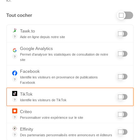
ici.
Tout cocher
Liens utiles
Tawk.to
?
Aide en ligne depuis notre site
Aide en ligne depuis notre site
Informations personnelles et vie privée
Google Analytics
Permet d'analyser les statistiques de consultation de notre
FAQ - réponses à vos questions
?
site
Indispensable pour piloter notre site internet, il permet de mesure
Contact
Facebook
Identifie les visiteurs en provenance de publications
Conditions Générales de Service
?
Facebook
Parce que vous ne venez pas tous les jours sur notre site, ce pet
Charte qualité
TikTok
?
Identifie les visiteurs de TikTok
Code de déontologie
Permet de suivre les actions du visiteur sur le site web, et de voir
Criteo
Mentions légales
?
Personnaliser votre expérience sur le site
L'algorithme développé par la société tente de prédire les intention
Effinity
?
Des partenariats personnalisés entre annonceurs et éditeurs