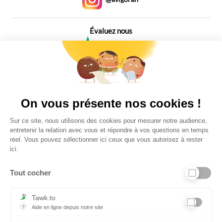
Évaluez nous
4,6
Plus de 650 Avis
Vu à la télé
On vous présente nos cookies !
Sur ce site, nous utilisons des cookies pour mesurer notre audience,
entretenir la relation avec vous et répondre à vos questions en temps
réel. Vous pouvez sélectionner ici ceux que vous autorisez à rester
ici.
Tout cocher
Liens utiles
Tawk.to
?
Aide en ligne depuis notre site
Aide en ligne depuis notre site
Informations personnelles et vie privée