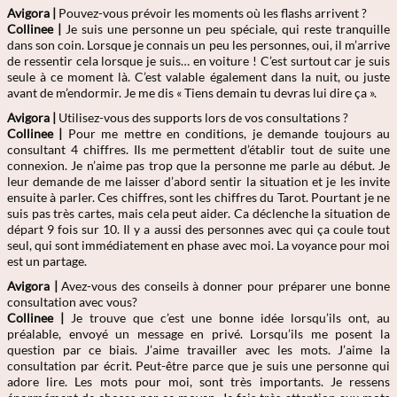
Avigora |
Pouvez-vous prévoir les moments où les flashs arrivent ?
Collinee |
Je suis une personne un peu spéciale, qui reste tranquille
dans son coin. Lorsque je connais un peu les personnes, oui, il m’arrive
de ressentir cela lorsque je suis… en voiture ! C’est surtout car je suis
seule à ce moment là. C’est valable également dans la nuit, ou juste
avant de m’endormir. Je me dis « Tiens demain tu devras lui dire ça ».
Avigora |
Utilisez-vous des supports lors de vos consultations ?
Collinee |
Pour me mettre en conditions, je demande toujours au
consultant 4 chiffres. Ils me permettent d’établir tout de suite une
connexion. Je n’aime pas trop que la personne me parle au début. Je
leur demande de me laisser d’abord sentir la situation et je les invite
ensuite à parler. Ces chiffres, sont les chiffres du Tarot. Pourtant je ne
suis pas très cartes, mais cela peut aider. Ca déclenche la situation de
départ 9 fois sur 10. Il y a aussi des personnes avec qui ça coule tout
seul, qui sont immédiatement en phase avec moi. La voyance pour moi
est un partage.
Avigora |
Avez-vous des conseils à donner pour préparer une bonne
consultation avec vous?
Collinee |
Je trouve que c’est une bonne idée lorsqu’ils ont, au
préalable, envoyé un message en privé. Lorsqu’ils me posent la
question par ce biais. J’aime travailler avec les mots. J’aime la
consultation par écrit. Peut-être parce que je suis une personne qui
adore lire. Les mots pour moi, sont très importants. Je ressens