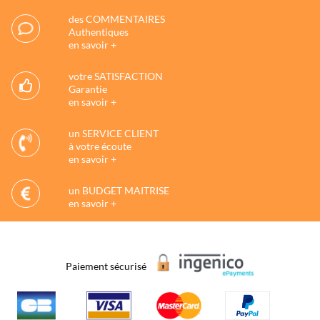
des COMMENTAIRES
Authentiques
en savoir +
votre SATISFACTION
Garantie
en savoir +
un SERVICE CLIENT
à votre écoute
en savoir +
un BUDGET MAITRISE
en savoir +
Paiement sécurisé