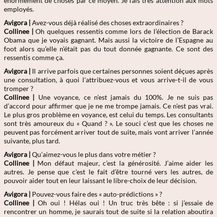
énormément de choses par ce moyen. Je fais très attention aux mots
employés.
Avigora |
Avez-vous déjà réalisé des choses extraordinaires ?
Collinee |
Oh quelques ressentis comme lors de l’élection de Barack
Obama que je voyais gagnant. Mais aussi la victoire de l’Espagne au
foot alors qu’elle n’était pas du tout donnée gagnante. Ce sont des
ressentis comme ça.
Avigora |
Il arrive parfois que certaines personnes soient déçues après
une consultation, à quoi l'attribuez-vous et vous arrive-t-il de vous
tromper ?
Collinee |
Une voyance, ce n’est jamais du 100%. Je ne suis pas
d’accord pour affirmer que je ne me trompe jamais. Ce n’est pas vrai.
Le plus gros problème en voyance, est celui du temps. Les consultants
sont très amoureux du « Quand ? ». Le souci c’est que les choses ne
peuvent pas forcément arriver tout de suite, mais vont arriver l’année
suivante, plus tard.
Avigora |
Qu’aimez-vous le plus dans votre métier ?
Collinee |
Mon défaut majeur, c’est la générosité. J’aime aider les
autres. Je pense que c’est le fait d’être tourné vers les autres, de
pouvoir aider tout en leur laissant le libre-choix de leur décision.
Avigora |
Pouvez-vous faire des « auto-prédictions » ?
Collinee |
Oh oui ! Hélas oui ! Un truc très bête : si j’essaie de
rencontrer un homme, je saurais tout de suite si la relation aboutira