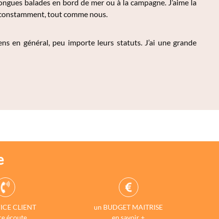
 longues balades en bord de mer ou à la campagne. J’aime la
elle constamment, tout comme nous.
ens en général, peu importe leurs statuts. J’ai une grande
e
ICE CLIENT
un BUDGET MAITRISE
re écoute
en savoir +