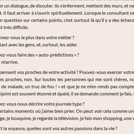
r un dialogue, de discuter. Ils s’enferment, mettent des murs, et ne
it. Il faut arriver à s’ouvrir spirituellement. Lorsque le consultan
 question sur certains points, c’est surtout là qu’il y a des échecs
t très difficile.
mez-vous le plus dans votre métier ?
act avec les gens, et, surtout, les aider.
z-vous faire des « auto-prédictions » ?
 m’arrive.
ensent vos proches de votre activité ? Pouvez-vous exercer votre
s proches, non. Sur toutes les personnes qui me sont chères, non
 de malade, un truc de fou ! » et que je ne m’en rends pas compte ! I
njoint est souvent étonné et épaté, il se demande comment je fais.
ez-vous nous décrire votre journée type ?
certains moments où j’aime bien prier. On peut voir cela comme une
e, je bouquine, je regarde la télévision, je fais mon shopping, une 
t la voyance, quelles sont vos autres passions dans la vie ?