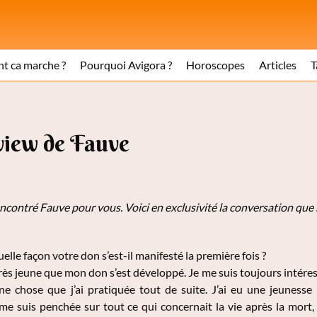
 ca marche ?
Pourquoi Avigora ?
Horoscopes
Articles
T
view de Fauve
encontré Fauve
pour vous. Voici en exclusivité la conversation que 
elle façon votre don s’est-il manifesté la première fois ?
très jeune que mon don s’est développé. Je me suis toujours intére
ne chose que j’ai pratiquée tout de suite. J’ai eu une jeunesse u
 me suis penchée sur tout ce qui concernait la vie après la mort, 