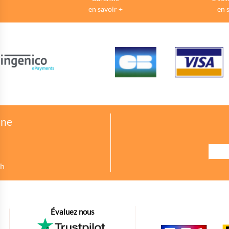
en savoir +
en 
one
8h
urer des indicateurs comme l’affluence, les produits les plus consultés, ou enc
Évaluez nous
petit bout de code que nous fourni Facebook nous permet de poursuivre nos éc