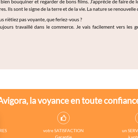
 bien bouquiner et regarder de bons films. J’apprécie de faire de
res. Ils sont le signe de la terre et de la vie. La nature se renouv
us n’étiez pas voyante, que feriez-vous ?
oujours travaillé dans le commerce. Je vais facilement vers les g
Avigora, la voyance en toute confianc
RES
votre SATISFACTION
un SERV
Garantie
à vot