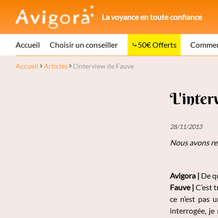
La voyance en toute confiance
Accueil
Choisir un conseiller
50€ Offerts
Comment
Accueil
Articles
L'interview de Fauve
L'inter
28/11/2013
Nous avons r
Avigora |
De qu
Fauve |
C’est 
ce n’est pas u
interrogée, je