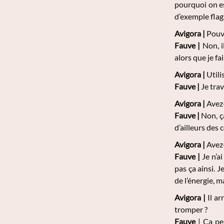
pourquoi on est
d’exemple flag
Avigora |
Pouve
Fauve |
Non, 
alors que je f
Avigora |
Utili
Fauve |
Je trav
Avigora |
Avez-
Fauve |
Non, ç
d’ailleurs des 
Avigora |
Avez-
Fauve |
Je n’ai
pas ça ainsi. J
de l’énergie, m
Avigora |
Il ar
tromper ?
Fauve
| Ca peu