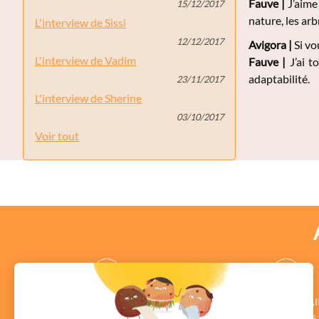
Fauve |
J’aime
15/12/2017
nature, les arb
L'interview de Sissi
12/12/2017
Avigora |
Si vo
L'interview de Vadim
Fauve |
J’ai t
adaptabilité.
23/11/2017
L'interview de Sherine
03/10/2017
Voir tout
des CONSEILLERS
des COMMENTAI
au profil vérifié
Authentiques