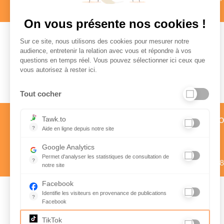
en savoir +
en savoir +
On vous présente nos cookies !
Sur ce site, nous utilisons des cookies pour mesurer notre
audience, entretenir la relation avec vous et répondre à vos
questions en temps réel. Vous pouvez sélectionner ici ceux que
Paiement sécurisé
vous autorisez à rester ici.
Tout cocher
Service client par téléph
Tawk.to
?
Aide en ligne depuis notre site
01 58 57 24 24
Aide en ligne depuis notre site
Google Analytics
Prix d’un appel local
Permet d'analyser les statistiques de consultation de
?
Du lundi au vendredi de 9h à 1
notre site
Indispensable pour piloter notre site internet, il permet de mes
Facebook
Identifie les visiteurs en provenance de publications
?
Facebook
Suivez nous sur
Parce que vous ne venez pas tous les jours sur notre site, ce 
Rejoignez-nous
TikTok
Instagram