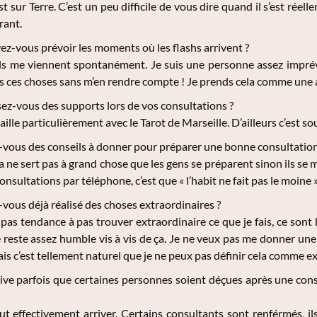
 sur Terre. C’est un peu difficile de vous dire quand il s’est réell
rant.
z-vous prévoir les moments où les flashs arrivent ?
ils me viennent spontanément. Je suis une personne assez impré
ais ces choses sans m’en rendre compte ! Je prends cela comme une 
sez-vous des supports lors de vos consultations ?
aille particulièrement avec le Tarot de Marseille. D’ailleurs c’est s
vous des conseils à donner pour préparer une bonne consultatio
a ne sert pas à grand chose que les gens se préparent sinon ils se me
consultations par téléphone, c’est que « l’habit ne fait pas le moine »,
vous déjà réalisé des choses extraordinaires ?
 pas tendance à pas trouver extraordinaire ce que je fais, ce sont 
e reste assez humble vis à vis de ça. Je ne veux pas me donner une i
ais c’est tellement naturel que je ne peux pas définir cela comme ex
rive parfois que certaines personnes soient déçues après une consu
t effectivement arriver. Certains consultants sont renférmés, ils