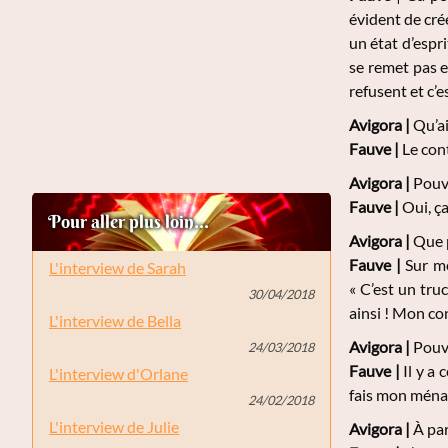
évident de crée
un état d’espr
se remet pas en
refusent et c’es
Avigora |
Qu’ai
Fauve |
Le cont
Avigora |
Pouve
Fauve |
Oui, ça
Pour aller plus loin...
Avigora |
Que p
Fauve |
Sur me
L'interview de Sarah
« C’est un truc
30/04/2018
ainsi ! Mon co
L'interview de Bella
Avigora |
Pouv
24/03/2018
Fauve |
Il y a 
L'interview d'Orlane
fais mon ménag
24/02/2018
L'interview de Julie
Avigora |
À par