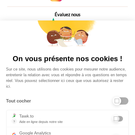
Évaluez nous
4,6
Plus de 650 Avis
Vu à la télé
On vous présente nos cookies !
Sur ce site, nous utilisons des cookies pour mesurer notre audience,
entretenir la relation avec vous et répondre à vos questions en temps
réel. Vous pouvez sélectionner ici ceux que vous autorisez à rester
ici.
Tout cocher
Liens utiles
Tawk.to
?
Aide en ligne depuis notre site
Aide en ligne depuis notre site
Informations personnelles et vie privée
Google Analytics