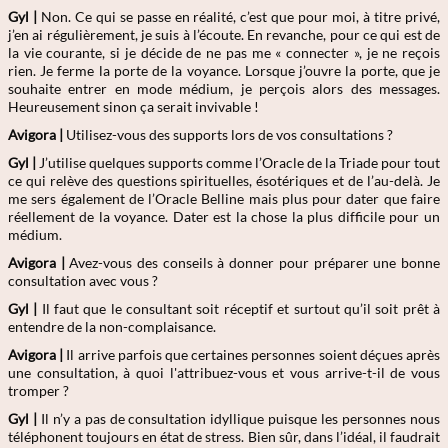
Gyl |
Non. Ce qui se passe en réalité, c’est que pour moi, à titre privé,
j’en ai régulièrement, je suis à l’écoute. En revanche, pour ce qui est de
la vie courante, si je décide de ne pas me « connecter », je ne reçois
rien. Je ferme la porte de la voyance. Lorsque j’ouvre la porte, que je
souhaite entrer en mode médium, je perçois alors des messages.
Heureusement sinon ça serait invivable !
Avigora |
Utilisez-vous des supports lors de vos consultations ?
Gyl |
J’utilise quelques supports comme l’Oracle de la Triade pour tout
ce qui relève des questions spirituelles, ésotériques et de l’au-delà. Je
me sers également de l’Oracle Belline mais plus pour dater que faire
réellement de la voyance. Dater est la chose la plus difficile pour un
médium.
Avigora |
Avez-vous des conseils à donner pour préparer une bonne
consultation avec vous ?
Gyl |
Il faut que le consultant soit réceptif et surtout qu’il soit prêt à
entendre de la non-complaisance.
Avigora |
Il arrive parfois que certaines personnes soient déçues après
une consultation, à quoi l'attribuez-vous et vous arrive-t-il de vous
tromper ?
Gyl |
Il n’y a pas de consultation idyllique puisque les personnes nous
téléphonent toujours en état de stress. Bien sûr, dans l’idéal, il faudrait