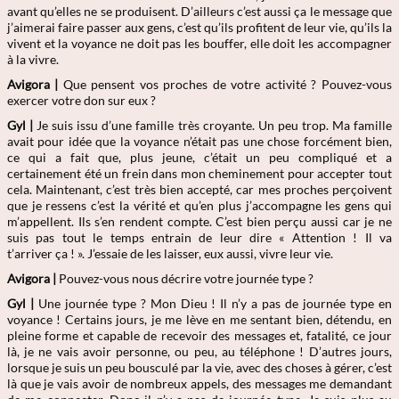
avant qu’elles ne se produisent. D’ailleurs c’est aussi ça le message que
j’aimerai faire passer aux gens, c’est qu’ils profitent de leur vie, qu’ils la
vivent et la voyance ne doit pas les bouffer, elle doit les accompagner
à la vivre.
Avigora |
Que pensent vos proches de votre activité ? Pouvez-vous
exercer votre don sur eux ?
Gyl |
Je suis issu d’une famille très croyante. Un peu trop. Ma famille
avait pour idée que la voyance n’était pas une chose forcément bien,
ce qui a fait que, plus jeune, c’était un peu compliqué et a
certainement été un frein dans mon cheminement pour accepter tout
cela. Maintenant, c’est très bien accepté, car mes proches perçoivent
que je ressens c’est la vérité et qu’en plus j’accompagne les gens qui
m’appellent. Ils s’en rendent compte. C’est bien perçu aussi car je ne
suis pas tout le temps entrain de leur dire « Attention ! Il va
t’arriver ça ! ». J’essaie de les laisser, eux aussi, vivre leur vie.
Avigora |
Pouvez-vous nous décrire votre journée type ?
Gyl |
Une journée type ? Mon Dieu ! Il n’y a pas de journée type en
voyance ! Certains jours, je me lève en me sentant bien, détendu, en
pleine forme et capable de recevoir des messages et, fatalité, ce jour
là, je ne vais avoir personne, ou peu, au téléphone ! D’autres jours,
lorsque je suis un peu bousculé par la vie, avec des choses à gérer, c’est
là que je vais avoir de nombreux appels, des messages me demandant