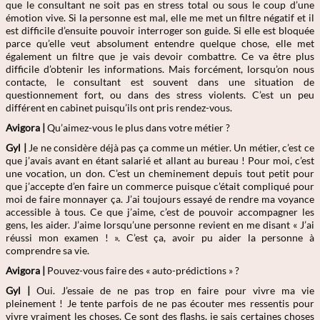
que le consultant ne soit pas en stress total ou sous le coup d’une
émotion vive. Si la personne est mal, elle me met un filtre négatif et il
est difficile d’ensuite pouvoir interroger son guide. Si elle est bloquée
parce qu’elle veut absolument entendre quelque chose, elle met
également un filtre que je vais devoir combattre. Ce va être plus
difficile d’obtenir les informations. Mais forcément, lorsqu’on nous
contacte, le consultant est souvent dans une situation de
questionnement fort, ou dans des stress violents. C’est un peu
différent en cabinet puisqu’ils ont pris rendez-vous.
Avigora |
Qu’aimez-vous le plus dans votre métier ?
Gyl |
Je ne considère déjà pas ça comme un métier. Un métier, c’est ce
que j’avais avant en étant salarié et allant au bureau ! Pour moi, c’est
une vocation, un don. C’est un cheminement depuis tout petit pour
que j’accepte d’en faire un commerce puisque c’était compliqué pour
moi de faire monnayer ça. J’ai toujours essayé de rendre ma voyance
accessible à tous. Ce que j’aime, c’est de pouvoir accompagner les
gens, les aider. J’aime lorsqu’une personne revient en me disant « J’ai
réussi mon examen ! ». C’est ça, avoir pu aider la personne à
comprendre sa vie.
Avigora |
Pouvez-vous faire des « auto-prédictions » ?
Gyl |
Oui. J’essaie de ne pas trop en faire pour vivre ma vie
pleinement ! Je tente parfois de ne pas écouter mes ressentis pour
vivre vraiment les choses. Ce sont des flashs, je sais certaines choses