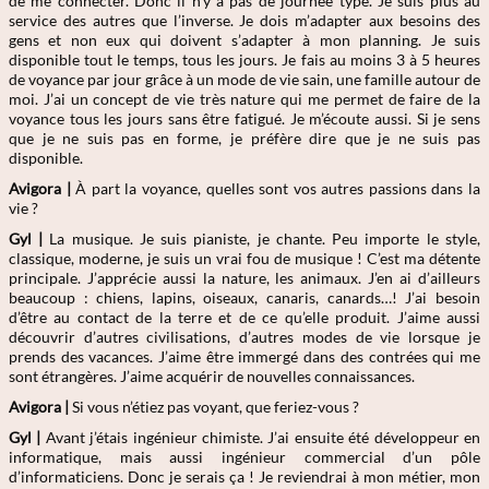
de me connecter. Donc il n’y a pas de journée type. Je suis plus au
service des autres que l’inverse. Je dois m’adapter aux besoins des
gens et non eux qui doivent s’adapter à mon planning. Je suis
disponible tout le temps, tous les jours. Je fais au moins 3 à 5 heures
de voyance par jour grâce à un mode de vie sain, une famille autour de
moi. J’ai un concept de vie très nature qui me permet de faire de la
voyance tous les jours sans être fatigué. Je m’écoute aussi. Si je sens
que je ne suis pas en forme, je préfère dire que je ne suis pas
disponible.
Avigora |
À part la voyance, quelles sont vos autres passions dans la
vie ?
Gyl |
La musique. Je suis pianiste, je chante. Peu importe le style,
classique, moderne, je suis un vrai fou de musique ! C’est ma détente
principale. J’apprécie aussi la nature, les animaux. J’en ai d’ailleurs
beaucoup : chiens, lapins, oiseaux, canaris, canards…! J’ai besoin
d’être au contact de la terre et de ce qu’elle produit. J’aime aussi
découvrir d’autres civilisations, d’autres modes de vie lorsque je
prends des vacances. J’aime être immergé dans des contrées qui me
sont étrangères. J’aime acquérir de nouvelles connaissances.
Avigora |
Si vous n’étiez pas voyant, que feriez-vous ?
Gyl |
Avant j’étais ingénieur chimiste. J’ai ensuite été développeur en
informatique, mais aussi ingénieur commercial d’un pôle
d’informaticiens. Donc je serais ça ! Je reviendrai à mon métier, mon