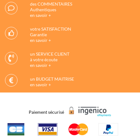
des COMMENTAIRES
Authentiques
en savoir +
votre SATISFACTION
Garantie
en savoir +
un SERVICE CLIENT
à votre écoute
en savoir +
un BUDGET MAITRISE
en savoir +
Paiement sécurisé