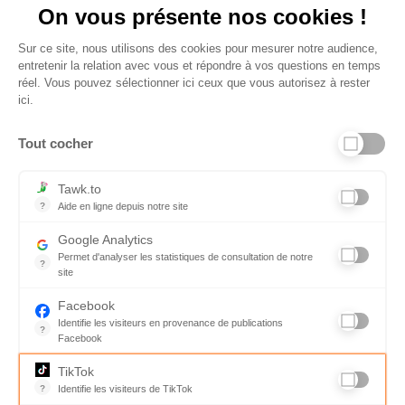
On vous présente nos cookies !
Sur ce site, nous utilisons des cookies pour mesurer notre audience,
entretenir la relation avec vous et répondre à vos questions en temps
réel. Vous pouvez sélectionner ici ceux que vous autorisez à rester
ici.
Tout cocher
Liens utiles
Tawk.to
?
Aide en ligne depuis notre site
Aide en ligne depuis notre site
Informations personnelles et vie privée
Google Analytics
Permet d'analyser les statistiques de consultation de notre
FAQ - réponses à vos questions
?
site
Indispensable pour piloter notre site internet, il permet de mesure
Contact
Facebook
Identifie les visiteurs en provenance de publications
Conditions Générales de Service
?
Facebook
Parce que vous ne venez pas tous les jours sur notre site, ce pet
Charte qualité
TikTok
?
Identifie les visiteurs de TikTok
Code de déontologie