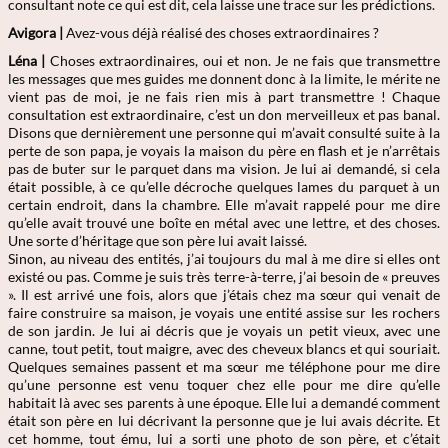
consultant note ce qui est dit, cela laisse une trace sur les prédictions.
Avigora |
Avez-vous déjà réalisé des choses extraordinaires ?
Léna |
Choses extraordinaires, oui et non. Je ne fais que transmettre
les messages que mes guides me donnent donc à la limite, le mérite ne
vient pas de moi, je ne fais rien mis à part transmettre ! Chaque
consultation est extraordinaire, c’est un don merveilleux et pas banal.
Disons que dernièrement une personne qui m’avait consulté suite à la
perte de son papa, je voyais la maison du père en flash et je n’arrêtais
pas de buter sur le parquet dans ma vision. Je lui ai demandé, si cela
était possible, à ce qu’elle décroche quelques lames du parquet à un
certain endroit, dans la chambre. Elle m’avait rappelé pour me dire
qu’elle avait trouvé une boîte en métal avec une lettre, et des choses.
Une sorte d’héritage que son père lui avait laissé.
Sinon, au niveau des entités, j’ai toujours du mal à me dire si elles ont
existé ou pas. Comme je suis très terre-à-terre, j’ai besoin de « preuves
». Il est arrivé une fois, alors que j’étais chez ma sœur qui venait de
faire construire sa maison, je voyais une entité assise sur les rochers
de son jardin. Je lui ai décris que je voyais un petit vieux, avec une
canne, tout petit, tout maigre, avec des cheveux blancs et qui souriait.
Quelques semaines passent et ma sœur me téléphone pour me dire
qu’une personne est venu toquer chez elle pour me dire qu’elle
habitait là avec ses parents à une époque. Elle lui a demandé comment
était son père en lui décrivant la personne que je lui avais décrite. Et
cet homme, tout ému, lui a sorti une photo de son père, et c’était