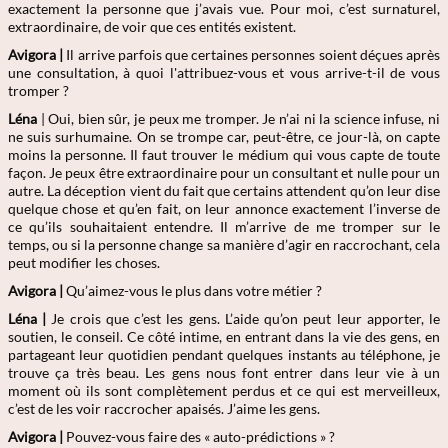
exactement la personne que j’avais vue. Pour moi, c’est surnaturel,
extraordinaire, de voir que ces entités existent.
Avigora |
Il arrive parfois que certaines personnes soient déçues après
une consultation, à quoi l'attribuez-vous et vous arrive-t-il de vous
tromper ?
Léna
| Oui, bien sûr, je peux me tromper. Je n’ai ni la science infuse, ni
ne suis surhumaine. On se trompe car, peut-être, ce jour-là, on capte
moins la personne. Il faut trouver le médium qui vous capte de toute
façon. Je peux être extraordinaire pour un consultant et nulle pour un
autre. La déception vient du fait que certains attendent qu’on leur dise
quelque chose et qu’en fait, on leur annonce exactement l’inverse de
ce qu’ils souhaitaient entendre. Il m’arrive de me tromper sur le
temps, ou si la personne change sa manière d’agir en raccrochant, cela
peut modifier les choses.
Avigora |
Qu’aimez-vous le plus dans votre métier ?
Léna |
Je crois que c’est les gens. L’aide qu’on peut leur apporter, le
soutien, le conseil. Ce côté intime, en entrant dans la vie des gens, en
partageant leur quotidien pendant quelques instants au téléphone, je
trouve ça très beau. Les gens nous font entrer dans leur vie à un
moment où ils sont complètement perdus et ce qui est merveilleux,
c’est de les voir raccrocher apaisés. J’aime les gens.
Avigora |
Pouvez-vous faire des « auto-prédictions » ?