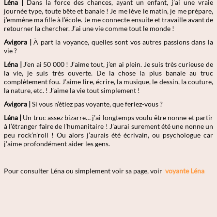
Léna |
Dans la force des chances, ayant un enfant, j’ai une vraie
journée type, toute bête et banale ! Je me lève le matin, je me prépare,
j’emmène ma fille à l’école. Je me connecte ensuite et travaille avant de
retourner la chercher. J’ai une vie comme tout le monde !
Avigora |
À part la voyance, quelles sont vos autres passions dans la
vie ?
Léna |
J’en ai 50 000 ! J’aime tout, j’en ai plein. Je suis très curieuse de
la vie, je suis très ouverte. De la chose la plus banale au truc
complètement fou. J’aime lire, écrire, la musique, le dessin, la couture,
la nature, etc. ! J’aime la vie tout simplement !
Avigora |
Si vous n’étiez pas voyante, que feriez-vous ?
Léna |
Un truc assez bizarre… j’ai longtemps voulu être nonne et partir
à l’étranger faire de l’humanitaire ! J’aurai surement été une nonne un
peu rock’n’roll ! Ou alors j’aurais été écrivain, ou psychologue car
j’aime profondément aider les gens.
Pour consulter Léna
ou simplement voir sa page, voir
voyante Léna