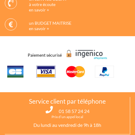
à votre écoute
en savoir +
un BUDGET MAITRISE
en savoir +
Paiement sécurisé
Service client par téléphone
01 58 57 24 24
Prix d’un appel local
Du lundi au vendredi de 9h à 18h