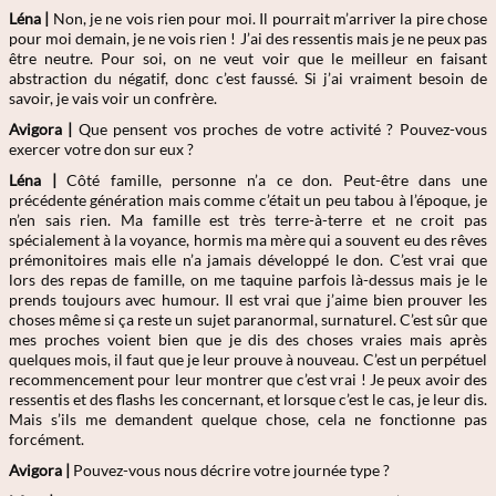
Léna |
Non, je ne vois rien pour moi. Il pourrait m’arriver la pire chose
pour moi demain, je ne vois rien ! J’ai des ressentis mais je ne peux pas
être neutre. Pour soi, on ne veut voir que le meilleur en faisant
abstraction du négatif, donc c’est faussé. Si j’ai vraiment besoin de
savoir, je vais voir un confrère.
Avigora |
Que pensent vos proches de votre activité ? Pouvez-vous
exercer votre don sur eux ?
Léna |
Côté famille, personne n’a ce don. Peut-être dans une
précédente génération mais comme c’était un peu tabou à l’époque, je
n’en sais rien. Ma famille est très terre-à-terre et ne croit pas
spécialement à la voyance, hormis ma mère qui a souvent eu des rêves
prémonitoires mais elle n’a jamais développé le don. C’est vrai que
lors des repas de famille, on me taquine parfois là-dessus mais je le
prends toujours avec humour. Il est vrai que j’aime bien prouver les
choses même si ça reste un sujet paranormal, surnaturel. C’est sûr que
mes proches voient bien que je dis des choses vraies mais après
quelques mois, il faut que je leur prouve à nouveau. C’est un perpétuel
recommencement pour leur montrer que c’est vrai ! Je peux avoir des
ressentis et des flashs les concernant, et lorsque c’est le cas, je leur dis.
Mais s’ils me demandent quelque chose, cela ne fonctionne pas
forcément.
Avigora |
Pouvez-vous nous décrire votre journée type ?