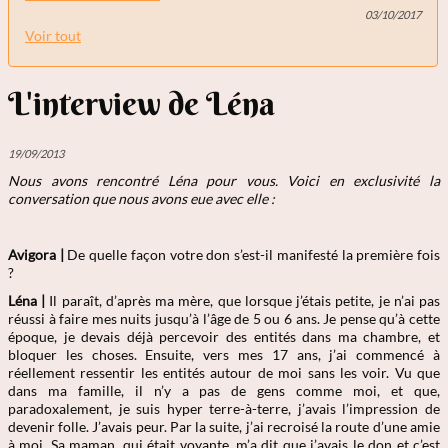
03/10/2017
Voir tout
L'interview de Léna
19/09/2013
Nous avons rencontré Léna
pour vous. Voici en exclusivité la
conversation que nous avons eue avec elle :
Avigora |
De quelle façon votre don s’est-il manifesté la première fois
?
Léna |
Il paraît, d’après ma mère, que lorsque j’étais petite, je n’ai pas
réussi à faire mes nuits jusqu’à l’âge de 5 ou 6 ans. Je pense qu’à cette
époque, je devais déjà percevoir des entités dans ma chambre, et
bloquer les choses. Ensuite, vers mes 17 ans, j’ai commencé à
réellement ressentir les entités autour de moi sans les voir. Vu que
dans ma famille, il n’y a pas de gens comme moi, et que,
paradoxalement, je suis hyper terre-à-terre, j’avais l’impression de
devenir folle. J’avais peur. Par la suite, j’ai recroisé la route d’une amie
à moi. Sa maman, qui était voyante, m’a dit que j’avais le don et c’est