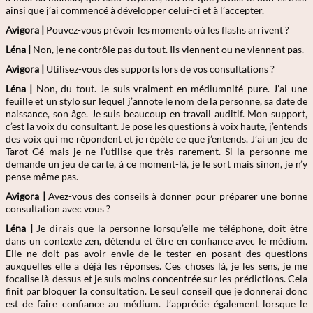
ainsi que j’ai commencé à développer celui-ci et à l’accepter.
Avigora |
Pouvez-vous prévoir les moments où les flashs arrivent ?
Léna |
Non, je ne contrôle pas du tout. Ils viennent ou ne viennent pas.
Avigora |
Utilisez-vous des supports lors de vos consultations ?
Léna |
Non, du tout. Je suis vraiment en médiumnité pure. J’ai une
feuille et un stylo sur lequel j’annote le nom de la personne, sa date de
naissance, son âge. Je suis beaucoup en travail auditif. Mon support,
c’est la voix du consultant. Je pose les questions à voix haute, j’entends
des voix qui me répondent et je répète ce que j’entends. J’ai un jeu de
Tarot Gé mais je ne l’utilise que très rarement. Si la personne me
demande un jeu de carte, à ce moment-là, je le sort mais sinon, je n’y
pense même pas.
Avigora |
Avez-vous des conseils à donner pour préparer une bonne
consultation avec vous ?
Léna |
Je dirais que la personne lorsqu’elle me téléphone, doit être
dans un contexte zen, détendu et être en confiance avec le médium.
Elle ne doit pas avoir envie de le tester en posant des questions
auxquelles elle a déjà les réponses. Ces choses là, je les sens, je me
focalise là-dessus et je suis moins concentrée sur les prédictions. Cela
finit par bloquer la consultation. Le seul conseil que je donnerai donc
est de faire confiance au médium. J’apprécie également lorsque le