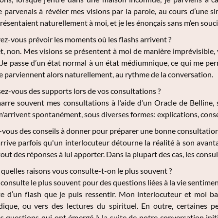
e parvenais à révéler mes visions par la parole, au cours d’une s
présentaient naturellement à moi, et je les énonçais sans m’en souc
z-vous prévoir les moments où les flashs arrivent ?
, non. Mes visions se présentent à moi de manière imprévisible, vo
 Je passe d’un état normal à un état médiumnique, ce qui me per
 parviennent alors naturellement, au rythme de la conversation.
sez-vous des supports lors de vos consultations ?
rre souvent mes consultations à l’aide d’un Oracle de Belline, s
'arrivent spontanément, sous diverses formes: explications, conseil
vous des conseils à donner pour préparer une bonne consultation
rrive parfois qu'un interlocuteur détourne la réalité à son avant
tout des réponses à lui apporter. Dans la plupart des cas, les consul
quelles raisons vous consulte-t-on le plus souvent ?
consulte le plus souvent pour des questions liées à la vie sentim
te d’un flash que je puis ressentir. Mon interlocuteur et moi ba
dique, ou vers des lectures du spirituel. En outre, certaines 
 questions qui ont émergé à la suite de notre conversation initi