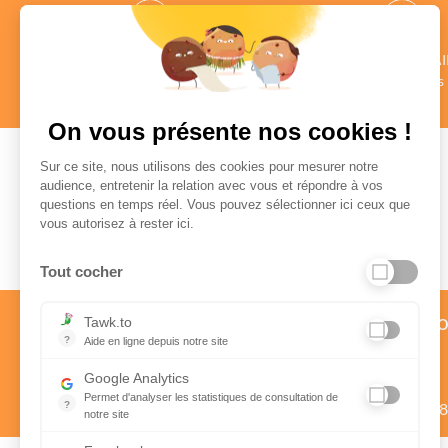
des CONSEILLERS
des COMMENTAI
au profil vérifié
Authentiques
en savoir +
en savoir +
On vous présente nos cookies !
Sur ce site, nous utilisons des cookies pour mesurer notre
audience, entretenir la relation avec vous et répondre à vos
questions en temps réel. Vous pouvez sélectionner ici ceux que
Paiement sécurisé
vous autorisez à rester ici.
Tout cocher
Service client par téléph
Tawk.to
?
Aide en ligne depuis notre site
01 58 57 24 24
Aide en ligne depuis notre site
Google Analytics
Prix d’un appel local
Permet d'analyser les statistiques de consultation de
?
Du lundi au vendredi de 9h à 1
notre site
Indispensable pour piloter notre site internet, il permet de mes