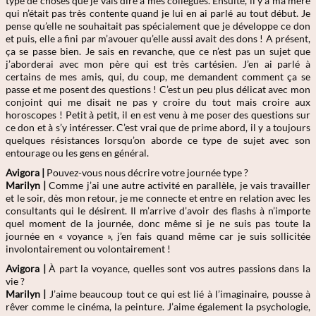
type de choses que je vais dire à mes collègues. Ensuite, il y a ma mère
qui n’était pas très contente quand je lui en ai parlé au tout début. Je
pense qu’elle ne souhaitait pas spécialement que je développe ce don
et puis, elle a fini par m’avouer qu’elle aussi avait des dons ! A présent,
ça se passe bien. Je sais en revanche, que ce n’est pas un sujet que
j’aborderai avec mon père qui est très cartésien. J’en ai parlé à
certains de mes amis, qui, du coup, me demandent comment ça se
passe et me posent des questions ! C’est un peu plus délicat avec mon
conjoint qui me disait ne pas y croire du tout mais croire aux
horoscopes ! Petit à petit, il en est venu à me poser des questions sur
ce don et à s’y intéresser. C’est vrai que de prime abord, il y a toujours
quelques résistances lorsqu’on aborde ce type de sujet avec son
entourage ou les gens en général.
Avigora |
Pouvez-vous nous décrire votre journée type ?
Marilyn |
Comme j’ai une autre activité en parallèle, je vais travailler
et le soir, dès mon retour, je me connecte et entre en relation avec les
consultants qui le désirent. Il m’arrive d’avoir des flashs à n’importe
quel moment de la journée, donc même si je ne suis pas toute la
journée en « voyance », j’en fais quand même car je suis sollicitée
involontairement ou volontairement !
Avigora |
À part la voyance, quelles sont vos autres passions dans la
vie ?
Marilyn |
J’aime beaucoup tout ce qui est lié à l’imaginaire, pousse à
rêver comme le cinéma, la peinture. J’aime également la psychologie,