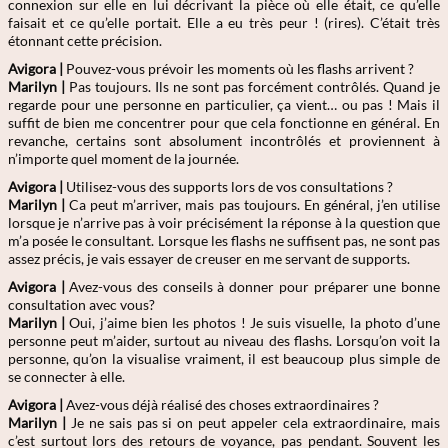
connexion sur elle en lui décrivant la pièce où elle était, ce qu’elle
faisait et ce qu’elle portait. Elle a eu très peur ! (rires). C’était très
étonnant cette précision.
Avigora |
Pouvez-vous prévoir les moments où les flashs arrivent ?
Marilyn |
Pas toujours. Ils ne sont pas forcément contrôlés. Quand je
regarde pour une personne en particulier, ça vient… ou pas ! Mais il
suffit de bien me concentrer pour que cela fonctionne en général. En
revanche, certains sont absolument incontrôlés et proviennent à
n’importe quel moment de la journée.
Avigora |
Utilisez-vous des supports lors de vos consultations ?
Marilyn |
Ca peut m’arriver, mais pas toujours. En général, j’en utilise
lorsque je n’arrive pas à voir précisément la réponse à la question que
m’a posée le consultant. Lorsque les flashs ne suffisent pas, ne sont pas
assez précis, je vais essayer de creuser en me servant de supports.
Avigora |
Avez-vous des conseils à donner pour préparer une bonne
consultation avec vous?
Marilyn |
Oui, j’aime bien les photos ! Je suis visuelle, la photo d’une
personne peut m’aider, surtout au niveau des flashs. Lorsqu’on voit la
personne, qu’on la visualise vraiment, il est beaucoup plus simple de
se connecter à elle.
Avigora |
Avez-vous déjà réalisé des choses extraordinaires ?
Marilyn
|
Je ne sais pas si on peut appeler cela extraordinaire, mais
c’est surtout lors des retours de voyance, pas pendant. Souvent les