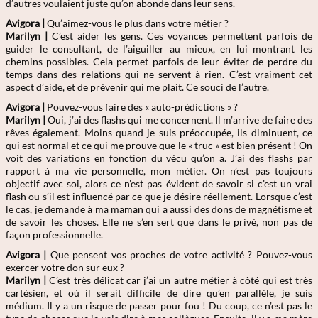
d’autres voulaient juste qu’on abonde dans leur sens.
Avigora |
Qu’aimez-vous le plus dans votre métier ?
Marilyn |
C’est aider les gens. Ces voyances permettent parfois de
guider le consultant, de l’aiguiller au mieux, en lui montrant les
chemins possibles. Cela permet parfois de leur éviter de perdre du
temps dans des relations qui ne servent à rien. C’est vraiment cet
aspect d’aide, et de prévenir qui me plait. Ce souci de l’autre.
Avigora |
Pouvez-vous faire des « auto-prédictions » ?
Marilyn |
Oui, j’ai des flashs qui me concernent. Il m’arrive de faire des
rêves également. Moins quand je suis préoccupée, ils diminuent, ce
qui est normal et ce qui me prouve que le « truc » est bien présent ! On
voit des variations en fonction du vécu qu’on a. J’ai des flashs par
rapport à ma vie personnelle, mon métier. On n’est pas toujours
objectif avec soi, alors ce n’est pas évident de savoir si c’est un vrai
flash ou s’il est influencé par ce que je désire réellement. Lorsque c’est
le cas, je demande à ma maman qui a aussi des dons de magnétisme et
de savoir les choses. Elle ne s’en sert que dans le privé, non pas de
façon professionnelle.
Avigora |
Que pensent vos proches de votre activité ? Pouvez-vous
exercer votre don sur eux ?
Marilyn |
C’est très délicat car j’ai un autre métier à côté qui est très
cartésien, et où il serait difficile de dire qu’en parallèle, je suis
médium. Il y a un risque de passer pour fou ! Du coup, ce n’est pas le