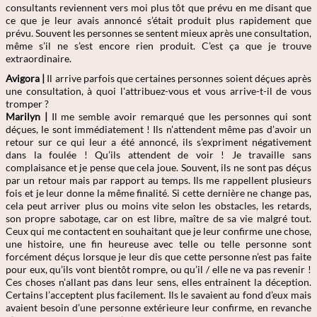
consultants reviennent vers moi plus tôt que prévu en me disant que
ce que je leur avais annoncé s’était produit plus rapidement que
prévu. Souvent les personnes se sentent mieux après une consultation,
même s’il ne s’est encore rien produit. C’est ça que je trouve
extraordinaire.
Avigora |
Il arrive parfois que certaines personnes soient déçues après
une consultation, à quoi l'attribuez-vous et vous arrive-t-il de vous
tromper ?
Marilyn |
Il me semble avoir remarqué que les personnes qui sont
déçues, le sont immédiatement ! Ils n’attendent même pas d’avoir un
retour sur ce qui leur a été annoncé, ils s’expriment négativement
dans la foulée ! Qu’ils attendent de voir ! Je travaille sans
complaisance et je pense que cela joue. Souvent, ils ne sont pas déçus
par un retour mais par rapport au temps. Ils me rappellent plusieurs
fois et je leur donne la même finalité. Si cette dernière ne change pas,
cela peut arriver plus ou moins vite selon les obstacles, les retards,
son propre sabotage, car on est libre, maître de sa vie malgré tout.
Ceux qui me contactent en souhaitant que je leur confirme une chose,
une histoire, une fin heureuse avec telle ou telle personne sont
forcément déçus lorsque je leur dis que cette personne n’est pas faite
pour eux, qu’ils vont bientôt rompre, ou qu’il / elle ne va pas revenir !
Ces choses n’allant pas dans leur sens, elles entrainent la déception.
Certains l’acceptent plus facilement. Ils le savaient au fond d’eux mais
avaient besoin d’une personne extérieure leur confirme, en revanche