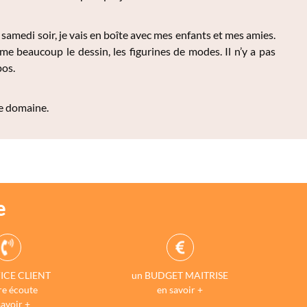
e samedi soir, je vais en boîte avec mes enfants et mes amies.
me beaucoup le dessin, les figurines de modes. Il n’y a pas
pos.
 ce domaine.
e
ICE CLIENT
un BUDGET MAITRISE
re écoute
en savoir +
savoir +