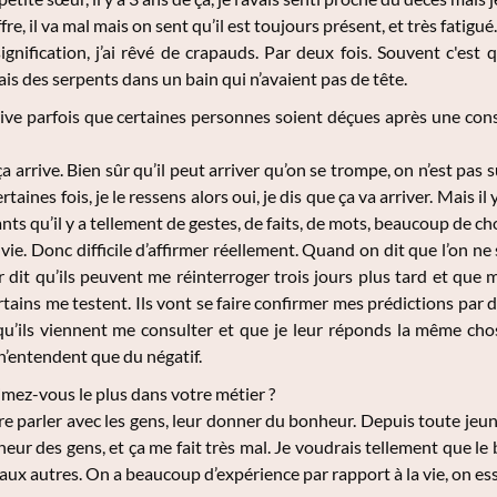
e, il va mal mais on sent qu’il est toujours présent, et très fatigué
signification, j’ai rêvé de crapauds. Par deux fois. Souvent c'es
ais des serpents dans un bain qui n’avaient pas de tête.
rive parfois que certaines personnes soient déçues après une consu
a arrive. Bien sûr qu’il peut arriver qu’on se trompe, on n’est pa
Certaines fois, je le ressens alors oui, je dis que ça va arriver. Mais 
nts qu’il y a tellement de gestes, de faits, de mots, beaucoup de 
ie. Donc difficile d’affirmer réellement. Quand on dit que l’on ne s
r dit qu’ils peuvent me réinterroger trois jours plus tard et que 
rtains me testent. Ils vont se faire confirmer mes prédictions par d
u’ils viennent me consulter et que je leur réponds la même chos
 n’entendent que du négatif.
mez-vous le plus dans votre métier ?
e parler avec les gens, leur donner du bonheur. Depuis toute jeune
heur des gens, et ça me fait très mal. Je voudrais tellement que le
 aux autres. On a beaucoup d’expérience par rapport à la vie, on ess