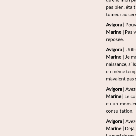
pas bien, était
tumeur au cer
Avigora |
Pouve
Marine
|
Pas v
reposée.
Avigora |
Utili
Marine
|
Je me
naissance, s’i
en même temps q
m’avaient pas d
Avigora |
Avez-
Marine
|
Le con
eu un monsieu
consultation.
Avigora |
Avez-
Marine
|
Déjà,
Le mari de ma p