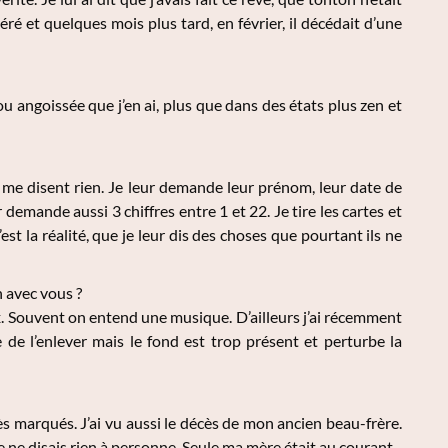
péré et quelques mois plus tard, en février, il décédait d’une
u angoissée que j’en ai, plus que dans des états plus zen et
e me disent rien. Je leur demande leur prénom, leur date de
demande aussi 3 chiffres entre 1 et 22. Je tire les cartes et
st la réalité, que je leur dis des choses que pourtant ils ne
 avec vous ?
eux. Souvent on entend une musique. D’ailleurs j’ai récemment
de l’enlever mais le fond est trop présent et perturbe la
ès marqués. J’ai vu aussi le décès de mon ancien beau-frère.
 je ne disais rien à personne. Seule ma mère était au courant.