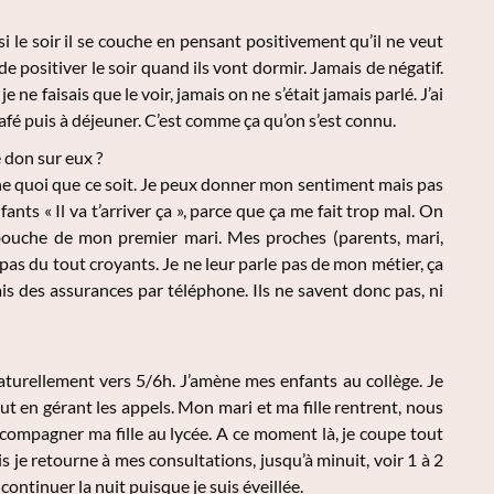
si le soir il se couche en pensant positivement qu’il ne veut
s de positiver le soir quand ils vont dormir. Jamais de négatif.
ne faisais que le voir, jamais on ne s’était jamais parlé. J’ai
 café puis à déjeuner. C’est comme ça qu’on s’est connu.
 don sur eux ?
che quoi que ce soit. Je peux donner mon sentiment mais pas
nts « Il va t’arriver ça », parce que ça me fait trop mal. On
la bouche de mon premier mari. Mes proches (parents, mari,
 pas du tout croyants. Je ne leur parle pas de mon métier, ça
is des assurances par téléphone. Ils ne savent donc pas, ni
naturellement vers 5/6h. J’amène mes enfants au collège. Je
t en gérant les appels. Mon mari et ma fille rentrent, nous
ccompagner ma fille au lycée. A ce moment là, je coupe tout
s je retourne à mes consultations, jusqu’à minuit, voir 1 à 2
 continuer la nuit puisque je suis éveillée.