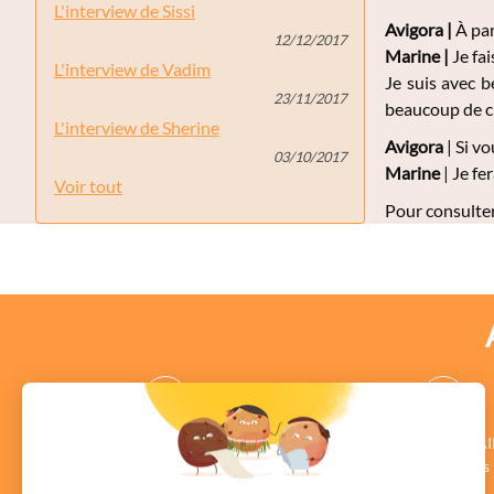
L'interview de Sissi
Avigora |
À par
12/12/2017
Marine
|
Je fai
L'interview de Vadim
Je suis avec b
23/11/2017
beaucoup de ch
L'interview de Sherine
Avigora
| Si vo
03/10/2017
Marine
| Je fe
Voir tout
Pour consulter
des CONSEILLERS
des COMMENTAI
au profil vérifié
Authentiques
en savoir +
en savoir +