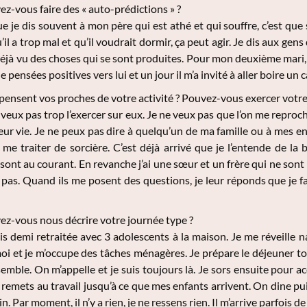
z-vous faire des « auto-prédictions » ?
 je dis souvent à mon père qui est athé et qui souffre, c’est que 
u’il a trop mal et qu’il voudrait dormir, ça peut agir. Je dis aux gen
déjà vu des choses qui se sont produites. Pour mon deuxième mari, je 
pensées positives vers lui et un jour il m’a invité à aller boire un
ensent vos proches de votre activité ? Pouvez-vous exercer votre
 veux pas trop l’exercer sur eux. Je ne veux pas que l’on me repro
eur vie. Je ne peux pas dire à quelqu’un de ma famille ou à mes enfa
 me traiter de sorcière. C’est déjà arrivé que je l’entende de 
 sont au courant. En revanche j’ai une sœur et un frère qui ne sont
 pas. Quand ils me posent des questions, je leur réponds que je fa
z-vous nous décrire votre journée type ?
is demi retraitée avec 3 adolescents à la maison. Je me réveille 
oi et je m’occupe des tâches ménagères. Je prépare le déjeuner tou
mble. On m’appelle et je suis toujours là. Je sors ensuite pour a
 remets au travail jusqu’à ce que mes enfants arrivent. On dine pui
. Par moment, il n’y a rien, je ne ressens rien. Il m’arrive parfois de