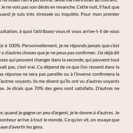
. Je ne vois pas son décès en revanche. Cette nuit, il faut que
t quand je suis très stressée ou inquiète. Pour mon premier
ltation, à quoi l’attribuez-vous et vous arrive-t-il de vous
s sûr à 100%. Personnellement, je ne réponds jamais que c’est
il y a d’autres choses que je ne peux pas confirmer. J’ai déjà dit
choses qui peuvent changer dans la seconde, qui peuvent tout
ait pas, c’est vrai. Ca dépend de ce que l’on ressent dans la
ma réponse ne sera pas pareille ou à l’inverse confirmera la
’autres voyants. Ils me disent qu’ils ont vu d’autres voyants
e. Je dirais que 70% des gens sont satisfaits. D’autres ne
, quand je gagne un peu d’argent, je le donne à d’autres. Je
 bonheur arrive à tout le monde. Ce qu’on vit, on essaye que
aye d’avertir les gens.