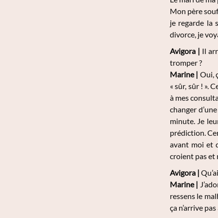
Mon père souffr
je regarde la 
divorce, je voy
Avigora |
Il ar
tromper ?
Marine
|
Oui, ç
« sûr, sûr ! ». 
à mes consulta
changer d’une v
minute. Je leu
prédiction. Ce
avant moi et q
croient pas et
Avigora |
Qu’ai
Marine
|
J’ador
ressens le mal
ça n’arrive pas