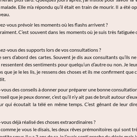
 malade. Elle m’a répondu qu’il était en train de mourir. Il a été o
veau.
z-vous prévoir les moments où les flashs arrivent ?
raiment. C’est souvent dans les moments où je suis très fatiguée o
sez-vous des supports lors de vos consultations ?
 sers d’abord des cartes. Souvent je dis aux consultants qu’ils n
ls ressentent des sentiments pour quelqu’un d’autre ou non. Je leur 
ue je le les lis, je ressens des choses et ils me confirment que c’e
it.
vous des conseils à donner pour préparer une bonne consultation
seil que je peux donner, c’est qu’il n’y ait pas de bruit autour d’
r qui écoutait la télé en même temps. C’est gênant de leur dire 
vous déjà réalisé des choses extraordinaires ?
 comme je vous le disais, les deux rêves prémonitoires qui sont tr
etite sœur, il y a 3 ans de ça, je l’avais senti proche du décès mais