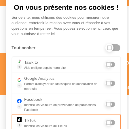
On vous présente nos cookies !
Sur ce site, nous utilisons des cookies pour mesurer notre
audience, entretenir la relation avec vous et répondre à vos
questions en temps réel. Vous pouvez sélectionner ici ceux que
Paiement sécurisé
vous autorisez à rester ici.
Tout cocher
Service client par téléph
Tawk.to
?
Aide en ligne depuis notre site
01 58 57 24 24
Aide en ligne depuis notre site
Google Analytics
Prix d’un appel local
Permet d'analyser les statistiques de consultation de
?
Du lundi au vendredi de 9h à 1
notre site
Indispensable pour piloter notre site internet, il permet de mes
Facebook
Identifie les visiteurs en provenance de publications
?
Facebook
Suivez nous sur
Parce que vous ne venez pas tous les jours sur notre site, ce 
Rejoignez-nous
TikTok
Instagram
sur Facebook
?
Identifie les visiteurs de TikTok