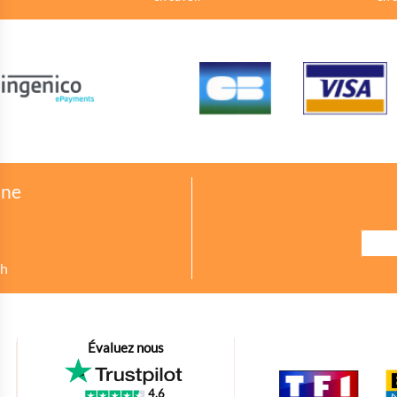
one
8h
urer des indicateurs comme l’affluence, les produits les plus consultés, ou enc
Évaluez nous
petit bout de code que nous fourni Facebook nous permet de poursuivre nos éc
4,6