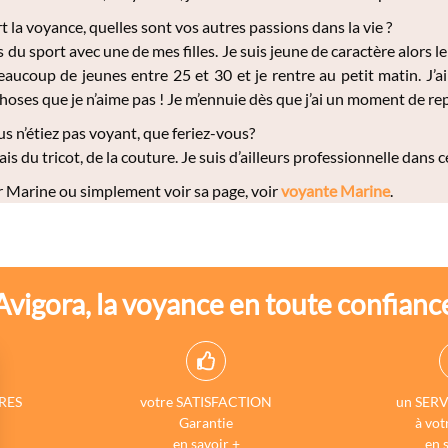
t la voyance, quelles sont vos autres passions dans la vie ?
s du sport avec une de mes filles. Je suis jeune de caractère alors l
eaucoup de jeunes entre 25 et 30 et je rentre au petit matin. J’ai
oses que je n’aime pas ! Je m’ennuie dès que j’ai un moment de re
us n’étiez pas voyant, que feriez-vous?
rais du tricot, de la couture. Je suis d’ailleurs professionnelle dans
 Marine ou simplement voir sa page, voir
voyante Marine
.
Avigora, la voyance en toute confianc
RES
votre SATISFACTION
un SERV
Garantie
à vot
en savoir +
en 