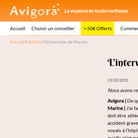
La voyance en toute confiance
Accueil
Choisir un conseiller
50€ Offerts
Comment
Accueil
Articles
L'interview de Marine
L'inte
01/02/2011
Nous avons re
Avigora |
De qu
Marine |
J’ai f
doit être alité
accident grave 
voyais à l’hôpi
qu’elle m’en pa