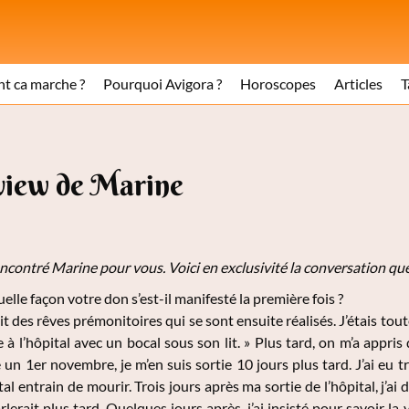
 ca marche ?
Pourquoi Avigora ?
Horoscopes
Articles
T
rview de Marine
ncontré Marine
pour vous. Voici en exclusivité la conversation que
elle façon votre don s’est-il manifesté la première fois ?
ait des rêves prémonitoires qui se sont ensuite réalisés. J’étais toute p
e à l’hôpital avec un bocal sous son lit. » Plus tard, on m’a appris
un 1er novembre, je m’en suis sortie 10 jours plus tard. J’ai eu très
tal entrain de mourir. Trois jours après ma sortie de l’hôpital, j’a
rlerait plus tard. Quelques jours après, j’ai insisté pour savoir la vé