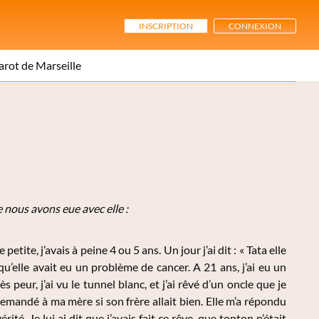
INSCRIPTION
CONNEXION
arot de Marseille
 nous avons eue avec elle :
etite, j’avais à peine 4 ou 5 ans. Un jour j’ai dit : « Tata elle
 qu’elle avait eu un problème de cancer. A 21 ans, j’ai eu un
 peur, j’ai vu le tunnel blanc, et j’ai rêvé d’un oncle que je
i demandé à ma mère si son frère allait bien. Elle m’a répondu
rité. Je lui ai dit que j’avais fait ce rêve, que tonton n’était