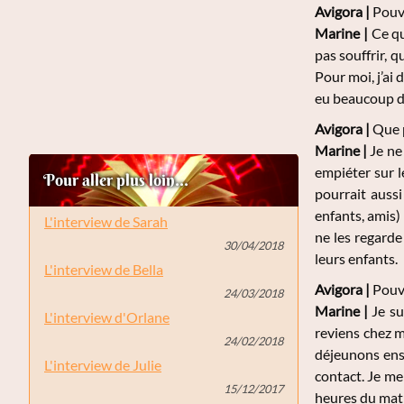
Avigora |
Pouve
Marine
|
Ce que
pas souffrir, q
Pour moi, j’ai 
eu beaucoup de 
Avigora |
Que p
Marine
|
Je ne
empiéter sur l
Pour aller plus loin...
pourrait aussi
enfants, amis)
L'interview de Sarah
ne les regarde
30/04/2018
leurs enfants.
L'interview de Bella
Avigora |
Pouve
24/03/2018
Marine
|
Je su
L'interview d'Orlane
reviens chez m
24/02/2018
déjeunons ense
L'interview de Julie
contact. Je me
15/12/2017
heures du matin