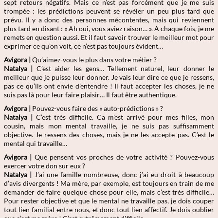
sept retours négatifs. Mais ce n’est pas forcément que je me suis
trompée : les prédictions peuvent se révéler un peu plus tard que
prévu. Il y a donc des personnes mécontentes, mais qui reviennent
plus tard en disant : « Ah oui, vous aviez raison… ». A chaque fois, je me
remets en question aussi. Et il faut savoir trouver le meilleur mot pour
exprimer ce qu’on voit, ce n’est pas toujours évident…
Avigora |
Qu’aimez-vous le plus dans votre métier ?
Natalya
|
C’est aider les gens… Tellement naturel, leur donner le
meilleur que je puisse leur donner. Je vais leur dire ce que je ressens,
pas ce qu’ils ont envie d’entendre ! Il faut accepter les choses, je ne
suis pas là pour leur faire plaisir… Il faut être authentique.
Avigora |
Pouvez-vous faire des « auto-prédictions » ?
Natalya
|
C’est très difficile. Ca m’est arrivé pour mes filles, mon
cousin, mais mon mental travaille, je ne suis pas suffisamment
objective. Je ressens des choses, mais je ne les accepte pas. C’est le
mental qui travaille…
Avigora |
Que pensent vos proches de votre activité ? Pouvez-vous
exercer votre don sur eux ?
Natalya
|
J’ai une famille nombreuse, donc j’ai eu droit à beaucoup
d’avis divergents ! Ma mère, par exemple, est toujours en train de me
demander de faire quelque chose pour elle, mais c’est très difficile…
Pour rester objective et que le mental ne travaille pas, je dois couper
tout lien familial entre nous, et donc tout lien affectif. Je dois oublier