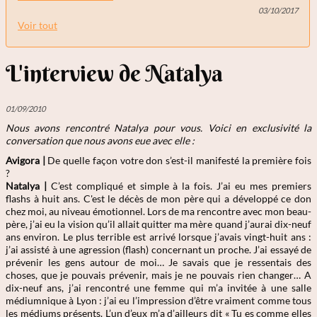
03/10/2017
Voir tout
L'interview de Natalya
01/09/2010
Nous avons rencontré Natalya
pour vous. Voici en exclusivité la
conversation que nous avons eue avec elle :
Avigora |
De quelle façon votre don s’est-il manifesté la première fois
?
Natalya
|
C’est compliqué et simple à la fois. J’ai eu mes premiers
flashs à huit ans. C'est le décès de mon père qui a développé ce don
chez moi, au niveau émotionnel. Lors de ma rencontre avec mon beau-
père, j’ai eu la vision qu’il allait quitter ma mère quand j’aurai dix-neuf
ans environ. Le plus terrible est arrivé lorsque j’avais vingt-huit ans :
j’ai assisté à une agression (flash) concernant un proche. J’ai essayé de
prévenir les gens autour de moi… Je savais que je ressentais des
choses, que je pouvais prévenir, mais je ne pouvais rien changer… A
dix-neuf ans, j’ai rencontré une femme qui m’a invitée à une salle
médiumnique à Lyon : j’ai eu l’impression d’être vraiment comme tous
les médiums présents. L’un d’eux m’a d’ailleurs dit « Tu es comme elles