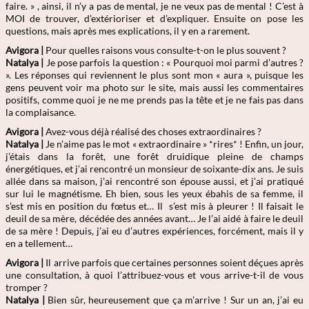
faire. » , ainsi, il n’y a pas de mental, je ne veux pas de mental ! C’est à
MOI de trouver, d’extérioriser et d’expliquer. Ensuite on pose les
questions, mais après mes explications, il y en a rarement.
Avigora |
Pour quelles raisons vous consulte-t-on le plus souvent ?
Natalya
|
Je pose parfois la question : « Pourquoi moi parmi d’autres ?
». Les réponses qui reviennent le plus sont mon « aura », puisque les
gens peuvent voir ma photo sur le site, mais aussi les commentaires
positifs, comme quoi je ne me prends pas la tête et je ne fais pas dans
la complaisance.
Avigora |
Avez-vous déjà réalisé des choses extraordinaires ?
Natalya
|
Je n’aime pas le mot « extraordinaire » *rires* ! Enfin, un jour,
j’étais dans la forêt, une forêt druidique pleine de champs
énergétiques, et j’ai rencontré un monsieur de soixante-dix ans. Je suis
allée dans sa maison, j’ai rencontré son épouse aussi, et j’ai pratiqué
sur lui le magnétisme. Eh bien, sous les yeux ébahis de sa femme, il
s’est mis en position du fœtus et… Il s’est mis à pleurer ! Il faisait le
deuil de sa mère, décédée des années avant… Je l’ai aidé à faire le deuil
de sa mère ! Depuis, j’ai eu d’autres expériences, forcément, mais il y
en a tellement…
Avigora |
Il arrive parfois que certaines personnes soient déçues après
une consultation, à quoi l’attribuez-vous et vous arrive-t-il de vous
tromper ?
Natalya
|
Bien sûr, heureusement que ça m’arrive ! Sur un an, j’ai eu