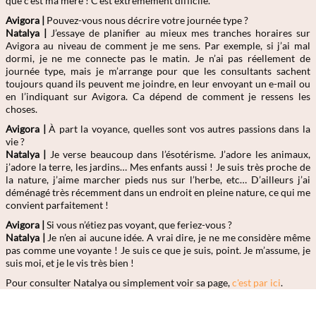
que c’est ma mère ! C’est extrêmement difficile.
Avigora |
Pouvez-vous nous décrire votre journée type ?
Natalya
|
J’essaye de planifier au mieux mes tranches horaires sur
Avigora au niveau de comment je me sens. Par exemple, si j’ai mal
dormi, je ne me connecte pas le matin. Je n’ai pas réellement de
journée type, mais je m’arrange pour que les consultants sachent
toujours quand ils peuvent me joindre, en leur envoyant un e-mail ou
en l’indiquant sur Avigora. Ca dépend de comment je ressens les
choses.
Avigora |
À part la voyance, quelles sont vos autres passions dans la
vie ?
Natalya
|
Je verse beaucoup dans l’ésotérisme. J’adore les animaux,
j’adore la terre, les jardins… Mes enfants aussi ! Je suis très proche de
la nature, j’aime marcher pieds nus sur l’herbe, etc… D’ailleurs j’ai
déménagé très récemment dans un endroit en pleine nature, ce qui me
convient parfaitement !
Avigora |
Si vous n’étiez pas voyant, que feriez-vous ?
Natalya
|
Je n’en ai aucune idée. A vrai dire, je ne me considère même
pas comme une voyante ! Je suis ce que je suis, point. Je m’assume, je
suis moi, et je le vis très bien !
Pour consulter Natalya ou simplement voir sa page,
c'est par ici
.