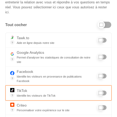
entretenir la relation avec vous et répondre à vos questions en temps
réel. Vous pouvez sélectionner ici ceux que vous autorisez à rester
ici.
Tout cocher
Liens utiles
Tawk.to
?
Aide en ligne depuis notre site
Aide en ligne depuis notre site
Informations personnelles et vie privée
Google Analytics
Permet d'analyser les statistiques de consultation de notre
FAQ - réponses à vos questions
?
site
Indispensable pour piloter notre site internet, il permet de mesure
Contact
Facebook
Identifie les visiteurs en provenance de publications
Conditions Générales de Service
?
Facebook
Parce que vous ne venez pas tous les jours sur notre site, ce pet
Charte qualité
TikTok
?
Identifie les visiteurs de TikTok
Code de déontologie
Permet de suivre les actions du visiteur sur le site web, et de voir
Criteo
Mentions légales
?
Personnaliser votre expérience sur le site
L'algorithme développé par la société tente de prédire les intention