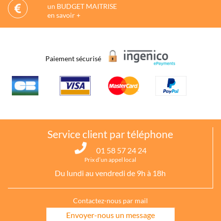
un BUDGET MAITRISE
en savoir +
Paiement sécurisé
Service client par téléphone
01 58 57 24 24
Prix d’un appel local
Du lundi au vendredi de 9h à 18h
Contactez-nous par mail
Envoyer-nous un message