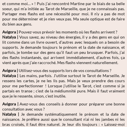
et comme moi… » ! Puis j’ai rencontré Martine par le biais de sa belle
soeur, qui m’a initiée au Tarot de Marseille, que je ne connaissais pas.
Partager mes flashs est une nécessité pour moi. Il n’y a pas de mot
pour me déterminer et je n’en veux pas. Ma seule optique est de faire
du bien aux gens.
Avigora |
Pouvez-vous prévoir les moments où les flashs arrivent ?
Natalya
|
Vous savez, au niveau des énergies, il y a des gens en qui on
lit comme dans un livre ouvert, d’autres avec lesquels on a besoin de
supports. Je demande toujours le prénom et la date de naissance, et
parfois, je tombe sur des gens qu’il faut un peu brusquer. Parfois, j’ai
des flashs instantanés, qui arrivent immédiatement, d’autres fois, ça
vient après que j’aie raccroché. Mes flashs viennent naturellement.
Avigora |
Utilisez-vous des supports lors de vos consultations ?
Natalya
|
Les mains, parfois. J’utilise surtout le Tarot de Marseille. Je
ressens les cartes, je ne les lis pas. Mais je veux prendre des cours
pour me perfectionner ! Lorsque j’utilise le Tarot, c’est comme si je
partais en transe ; c’est de la médiumnité pure. Mais il faut vraiment
que je le ressente, sinon, c’est inutile.
Avigora |
Avez-vous des conseils à donner pour préparer une bonne
consultation avec vous ?
Natalya
|
Je demande systématiquement le prénom et la date de
naissance. Je préfère aussi que le consultant n’ai ni les jambes ni les
bras croisés, il faut être naturel. Je leur dis toujours : « Laissez-moi