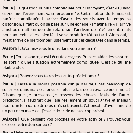
Paule |
La question la plus compliquée pour un voyant, c’est « Quand
est-ce que l’événement va se produire ? ». Cette notion du temps, est
parfois compliquée. Il arrive d’avoir des soucis avec le temps, sa
distorsion, il faut qu’on se base sur une échelle « imaginaire ». Il arrive
ainsi qu’on ait un peu de retard sur l’arrivée de l’événement, mais
pourtant celui-ci est bien là, il va se produire tôt ou tard. Alors oui, il
m’est arrivé de me tromper justement sur ces décalages dans le temps.
Avigora |
Qu’aimez-vous le plus dans votre métier ?
Paule |
Tout d’abord, c’est l’écoute des gens. Puis les aider, les rassurer,
les sortir d’une situation extrêmement compliquée. C’est ce qui me
plait le plus.
Avigora |
Pouvez-vous faire des « auto-prédictions » ?
Paule |
J’essaie le moins possible car je n’ai déjà pas beaucoup de
surprises dans ma vie, alors si en plus je fais de la voyance pour moi... !
Disons que je pressens, je ressens les choses. Mais de l’auto-
prédiction, il faudrait que j’aie réellement un souci grave et majeur,
pour que je regarde de plus près cet aspect. J’ai besoin d’avoir une vie
un peu « normale » et j’essaie donc de ne pas trop prévoir.
Avigora |
Que pensent vos proches de votre activité ? Pouvez-vous
exercer votre don sur eux ?
Paule |
Mes proches sont mes enfants et ils sont très peu friands de la