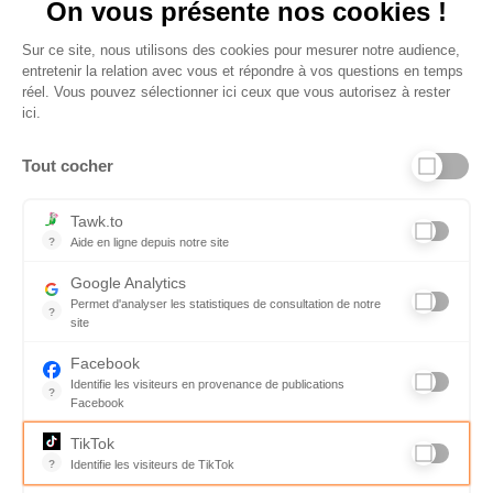
On vous présente nos cookies !
Sur ce site, nous utilisons des cookies pour mesurer notre audience,
entretenir la relation avec vous et répondre à vos questions en temps
réel. Vous pouvez sélectionner ici ceux que vous autorisez à rester
ici.
Tout cocher
Liens utiles
Tawk.to
?
Aide en ligne depuis notre site
Aide en ligne depuis notre site
Informations personnelles et vie privée
Google Analytics
Permet d'analyser les statistiques de consultation de notre
FAQ - réponses à vos questions
?
site
Indispensable pour piloter notre site internet, il permet de mesure
Contact
Facebook
Identifie les visiteurs en provenance de publications
Conditions Générales de Service
?
Facebook
Parce que vous ne venez pas tous les jours sur notre site, ce pet
Charte qualité
TikTok
?
Identifie les visiteurs de TikTok
Code de déontologie
Permet de suivre les actions du visiteur sur le site web, et de voir