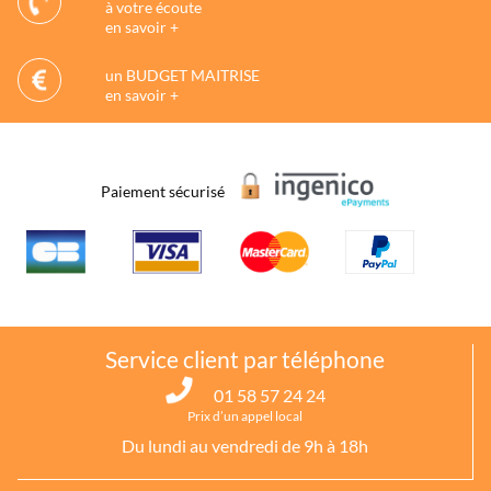
à votre écoute
en savoir +
un BUDGET MAITRISE
en savoir +
Paiement sécurisé
Service client par téléphone
01 58 57 24 24
Prix d’un appel local
Du lundi au vendredi de 9h à 18h