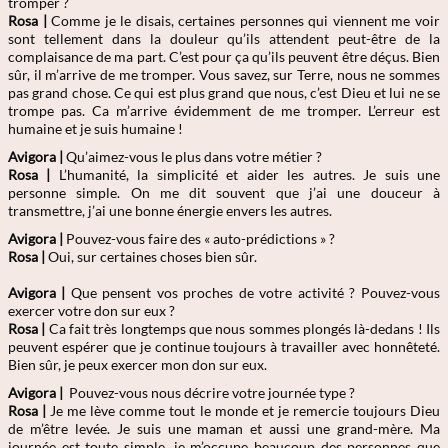
tromper ?
Rosa
|
Comme je le disais, certaines personnes qui viennent me voir
sont tellement dans la douleur qu’ils attendent peut-être de la
complaisance de ma part. C’est pour ça qu’ils peuvent être déçus. Bien
sûr, il m’arrive de me tromper. Vous savez, sur Terre, nous ne sommes
pas grand chose. Ce qui est plus grand que nous, c’est Dieu et lui ne se
trompe pas. Ca m’arrive évidemment de me tromper. L’erreur est
humaine et je suis humaine !
Avigora |
Qu’aimez-vous le plus dans votre métier ?
Rosa
|
L’humanité, la simplicité et aider les autres. Je suis une
personne simple. On me dit souvent que j’ai une douceur à
transmettre, j’ai une bonne énergie envers les autres.
Avigora |
Pouvez-vous faire des « auto-prédictions » ?
Rosa
|
Oui, sur certaines choses bien sûr.
Avigora |
Que pensent vos proches de votre activité ? Pouvez-vous
exercer votre don sur eux ?
Rosa
|
Ca fait très longtemps que nous sommes plongés là-dedans ! Ils
peuvent espérer que je continue toujours à travailler avec honnêteté.
Bien sûr, je peux exercer mon don sur eux.
Avigora |
Pouvez-vous nous décrire votre journée type ?
Rosa
|
Je me lève comme tout le monde et je remercie toujours Dieu
de m’être levée. Je suis une maman et aussi une grand-mère. Ma
journée est toute simple, je m’occupe beaucoup des personnes que