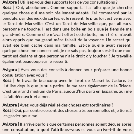
Avigora |
Utilisez-vous des supports lors de vos consultations ?
Rosa
|
Oui, absolument. Comme support, il a fallu que je cherche
quelque chose qui me soit réellement adapté. J'ai commencé par le
pendule, par des jeux de cartes, et le ressenti le plus fort est venu avec
le Tarot de Marseille. C'est un Tarot de Marseille que, par ailleurs,
personne ne touche. Il est dans une boîte en bois que je tiens de ma
grand-mère. Comme elle m'avait offert cette boite, mon frère m'avait
alors appris que ma grand-mère faisait de la voyance. Un secret qui
avait été bien caché dans ma famille. Est-ce qu'elle avait ressenti
quelque chose me concernant, je ne sais pas, toujours est-il que mon
tarot est dedans et que personne n'a le droit d'y toucher ! Je travaille
également beaucoup sur le ressenti.
Avigora |
Avez-vous des conseils à donner pour préparer une bonne
consultation avec vous ?
Rosa
|
Je travaille beaucoup avec le Tarot de Marseille. J’adore. Je
l’utilise depuis que je suis petite. Je me sers également de la Triade.
C’est un grand médium de Paris, aujourd’hui parti en Espagne, qui me
l’a fait découvrir et aimer.
Avigora |
Avez-vous déjà réalisé des choses extraordinaires ?
Rosa
|
Oui, par contre ce sont des choses très personnelles et je tiens à
les garder pour moi.
Avigora |
Il arrive parfois que certaines personnes soient déçues après
une consultation, à quoi l’attribuez-vous et vous arrive-t-il de vous