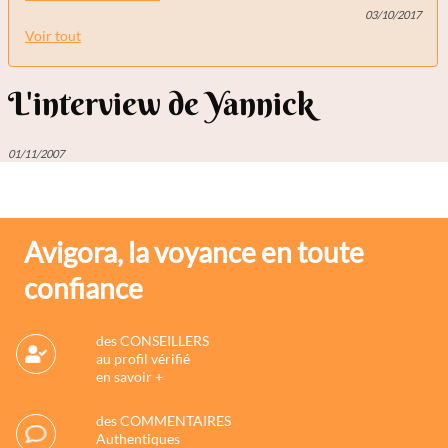
03/10/2017
Voir tout
L'interview de Yannick
01/11/2007
Avigora, la voyance en toute
confiance
des CONSEILLERS
au profil vérifié
en savoir +
des COMMENTAIRES
Authentiques