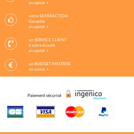
en savoir +
votre SATISFACTION
Garantie
en savoir +
un SERVICE CLIENT
à votre écoute
en savoir +
un BUDGET MAITRISE
en savoir +
Paiement sécurisé