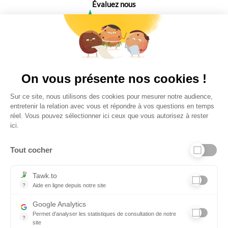
Évaluez nous
4,6
Plus de 650 Avis
Vu à la télé
On vous présente nos cookies !
Sur ce site, nous utilisons des cookies pour mesurer notre audience,
entretenir la relation avec vous et répondre à vos questions en temps
réel. Vous pouvez sélectionner ici ceux que vous autorisez à rester
ici.
Tout cocher
Liens utiles
Tawk.to
?
Aide en ligne depuis notre site
Aide en ligne depuis notre site
Informations personnelles et vie privée
Google Analytics
Permet d'analyser les statistiques de consultation de notre
FAQ - réponses à vos questions
?
site