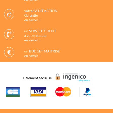
votre SATISFACTION
Garantie
en savoir +
un SERVICE CLIENT
à votre écoute
en savoir +
un BUDGET MAITRISE
en savoir +
Paiement sécurisé