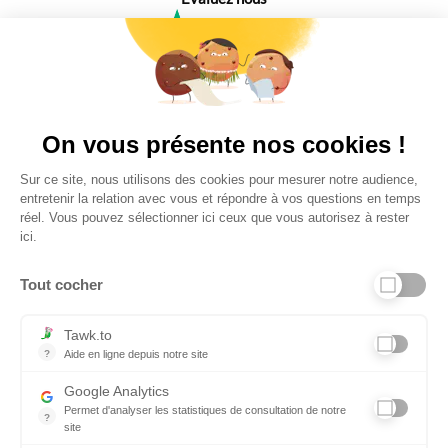
4,6
Plus de 650 Avis
Vu à la télé
On vous présente nos cookies !
Sur ce site, nous utilisons des cookies pour mesurer notre audience,
entretenir la relation avec vous et répondre à vos questions en temps
réel. Vous pouvez sélectionner ici ceux que vous autorisez à rester
ici.
Tout cocher
Liens utiles
Tawk.to
?
Aide en ligne depuis notre site
Aide en ligne depuis notre site
Informations personnelles et vie privée
Google Analytics
Permet d'analyser les statistiques de consultation de notre
FAQ - réponses à vos questions
?
site
Indispensable pour piloter notre site internet, il permet de mesure