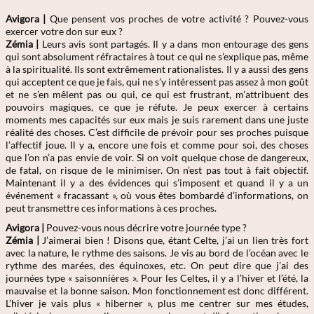
Avigora |
Que pensent vos proches de votre activité ? Pouvez-vous
exercer votre don sur eux ?
Zémia
|
Leurs avis sont partagés. Il y a dans mon entourage des gens
qui sont absolument réfractaires à tout ce qui ne s’explique pas, même
à la spiritualité. Ils sont extrêmement rationalistes. Il y a aussi des gens
qui acceptent ce que je fais, qui ne s’y intéressent pas assez à mon goût
et ne s’en mêlent pas ou qui, ce qui est frustrant, m’attribuent des
pouvoirs magiques, ce que je réfute. Je peux exercer à certains
moments mes capacités sur eux mais je suis rarement dans une juste
réalité des choses. C’est difficile de prévoir pour ses proches puisque
l’affectif joue. Il y a, encore une fois et comme pour soi, des choses
que l’on n’a pas envie de voir. Si on voit quelque chose de dangereux,
de fatal, on risque de le minimiser. On n’est pas tout à fait objectif.
Maintenant il y a des évidences qui s’imposent et quand il y a un
événement « fracassant », où vous êtes bombardé d’informations, on
peut transmettre ces informations à ces proches.
Avigora |
Pouvez-vous nous décrire votre journée type ?
Zémia
|
J’aimerai bien ! Disons que, étant Celte, j’ai un lien très fort
avec la nature, le rythme des saisons. Je vis au bord de l’océan avec le
rythme des marées, des équinoxes, etc. On peut dire que j’ai des
journées type « saisonnières ». Pour les Celtes, il y a l’hiver et l’été, la
mauvaise et la bonne saison. Mon fonctionnement est donc différent.
L’hiver je vais plus « hiberner », plus me centrer sur mes études,