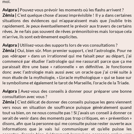
moi.
Avigora |
Pouvez-vous prévoir les moments où les flashs arrivent ?
Zémia
|
C’est quelque chose d’assez imprévisible ! Il y a dans certaines
situations des évidences qui m’apparaissent mais que j’oublie très
rapidement. Je peux éventuellement le prévoir aux travers de certains
rêves. Je ne fais pas souvent de rêves prémonitoires mais lorsque cela
m’arrive, ils sont extrêmement explicites.
Avigora |
Utilisez-vous des supports lors de vos consultations ?
Zémia
|
Oui, bien sûr. Mon premier support, c’est l’astrologie. Pour ne
pas «déraper » dans un irrationnel qui me faisait peur au départ, j’ai
commencé par étudier l’astrologie qui me rassurait parce que ça me
paraissait être une base « rationnelle » en définitive. Je fonctionne
donc avec l’astrologie mais aussi avec un oracle que j’ai créé suite à
mon étude de la mythologie, « L’oracle mythologique » qui se base sur
le symbolisme et également le tarot de Marseille, l’oracle de la Triade.
Avigora |
Avez-vous des conseils à donner pour préparer une bonne
consultation avec vous ?
Zémia
|
C’est délicat de donner des conseils puisque les gens viennent
vers nous en situation de souffrance puisque généralement quand
tout va bien, on ne nous consulte pas ! Si j’avais un conseil à donner ce
serait de venir dans des moments pas trop critiques, en « prévention »
disons, afin que la personne qui me consulte puisse rester ouverte aux
informations que je vais lui communiquer et qu’elle puisse les