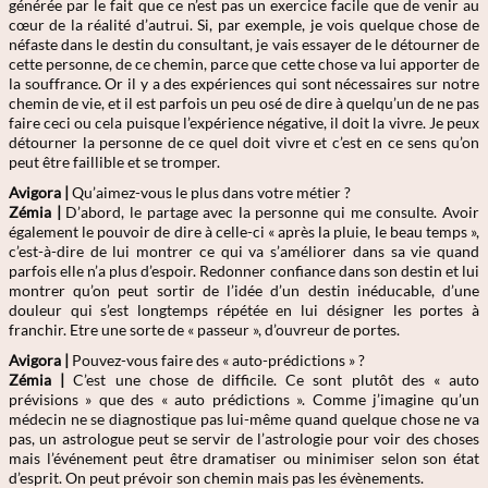
générée par le fait que ce n’est pas un exercice facile que de venir au
cœur de la réalité d’autrui. Si, par exemple, je vois quelque chose de
néfaste dans le destin du consultant, je vais essayer de le détourner de
cette personne, de ce chemin, parce que cette chose va lui apporter de
la souffrance. Or il y a des expériences qui sont nécessaires sur notre
chemin de vie, et il est parfois un peu osé de dire à quelqu’un de ne pas
faire ceci ou cela puisque l’expérience négative, il doit la vivre. Je peux
détourner la personne de ce quel doit vivre et c’est en ce sens qu’on
peut être faillible et se tromper.
Avigora |
Qu’aimez-vous le plus dans votre métier ?
Zémia
|
D’abord, le partage avec la personne qui me consulte. Avoir
également le pouvoir de dire à celle-ci « après la pluie, le beau temps »,
c’est-à-dire de lui montrer ce qui va s’améliorer dans sa vie quand
parfois elle n’a plus d’espoir. Redonner confiance dans son destin et lui
montrer qu’on peut sortir de l’idée d’un destin inéducable, d’une
douleur qui s’est longtemps répétée en lui désigner les portes à
franchir. Etre une sorte de « passeur », d’ouvreur de portes.
Avigora |
Pouvez-vous faire des « auto-prédictions » ?
Zémia
|
C’est une chose de difficile. Ce sont plutôt des « auto
prévisions » que des « auto prédictions ». Comme j’imagine qu’un
médecin ne se diagnostique pas lui-même quand quelque chose ne va
pas, un astrologue peut se servir de l’astrologie pour voir des choses
mais l’événement peut être dramatiser ou minimiser selon son état
d’esprit. On peut prévoir son chemin mais pas les évènements.