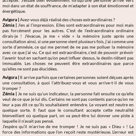
accepter. J’essaie bien évidemment lorsqu’une personne arrive vers
moi dans un état de souffrance, de m’adapter à son état émotionnel et
énergétique.
Avigora |
Avez-vous déjà réalisé des choses extraordinaires ?
Zémia
|
J’en ai l’impression. Elles sont extraordinaires pour moi mais
pas forcément pour les autres. C’est de l’extraordinaire ordinaire
dirais-je ! J’évacue, je me « vide » la mémoire juste après une
consultation ainsi, si une personne vient plusieurs fois, j’ai comme une
sorte d’amnésie, ce qui me permet de ne pas me polluer la mémoire
avec ce que j’ai vu. Ce qui est extraordinaire, c’est de pouvoir prévoir
l’avenir tout en sachant qu’on peut influer dessus, le destin n’étant pas
immuable. Les choses ne peuvent être extraordinaires que parce
qu’elles ne sont pas élucidées.
Avigora |
Il arrive parfois que certaines personnes soient déçues après
une consultation, à quoi l’attribuez-vous et vous arrive-t-il de vous
tromper ?
Zémia
|
Je ne suis qu’un indicateur, la personne fait ensuite ce qu’elle
veut de ce que je lui dis. Certains ne sont pas contents parce qu’on ne
leur a pas dit ce qu’ils souhaitaient entendre. Le voyant est neutre en
quelque sorte. Il faut que le consultant accepte cette neutralité
bienveillant où quelque part, on va peut-être lui donner une piste à
laquelle il n’avait pas pensé.
J’espère qu’il m’arrive de me tromper ! Je ne suis pas « Dieu » ! La
force des informations que l’on reçoit reste mystérieuse. L’erreur est