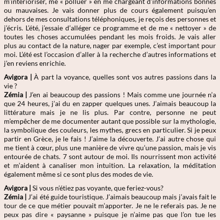
m’intérioriser, me « polluer » en me chargeant d’informations bonnes
ou mauvaises. Je vais donner plus de cours également puisqu’en
dehors de mes consultations téléphoniques, je reçois des personnes et
j’écris. L’été, j’essaie d’alléger ce programme et de me « nettoyer » de
toutes les choses accumulées pendant les mois froids. Je vais aller
plus au contact de la nature, nager par exemple, c’est important pour
moi. L’été est l’occasion d’aller à la recherche d’autres informations et
j’en reviens enrichie.
Avigora |
À part la voyance, quelles sont vos autres passions dans la
vie ?
Zémia
|
J’en ai beaucoup des passions ! Mais comme une journée n’a
que 24 heures, j’ai du en zapper quelques unes. J’aimais beaucoup la
littérature mais je ne lis plus. Par contre, personne ne peut
m’empêcher de me documenter autant que possible sur la mythologie,
la symbolique des couleurs, les mythes, grecs en particulier. Si je peux
partir en Grèce, je le fais ! J’aime la découverte. J’ai autre chose qui
me tient à cœur, plus une manière de vivre qu’une passion, mais je vis
entourée de chats. 7 sont autour de moi. Ils nourrissent mon activité
et m’aident à canaliser mon intuition. La relaxation, la méditation
également même si ce sont plus des modes de vie.
Avigora |
Si vous n’étiez pas voyante, que feriez-vous?
Zémia
|
J’ai été guide touristique. J’aimais beaucoup mais j’avais fait le
tour de ce que métier pouvait m’apporter. Je ne le referais pas. Je ne
peux pas dire « paysanne » puisque je n’aime pas que l’on tue les