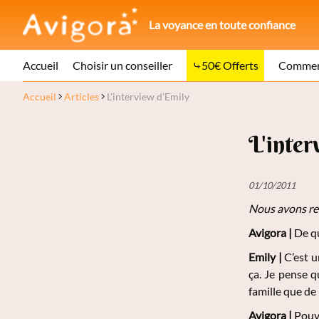
La voyance en toute confiance
Accueil
Choisir un conseiller
50€ Offerts
Comment
Accueil
Articles
L'interview d'Emily
L'inter
01/10/2011
Nous avons re
Avigora |
De qu
Emily
|
C’est u
ça. Je pense q
famille que de
Avigora |
Pouve