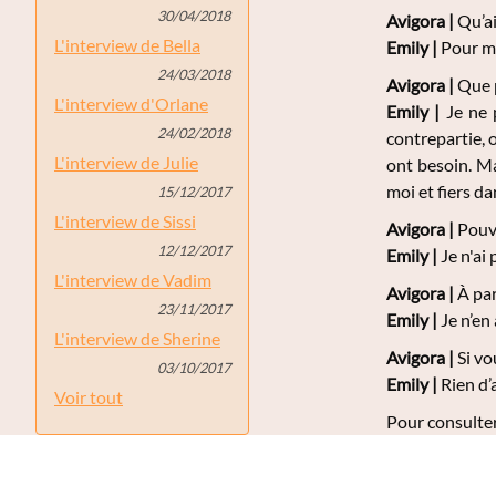
30/04/2018
Avigora |
Qu’ai
L'interview de Bella
Emily
|
Pour mo
24/03/2018
Avigora |
Que p
L'interview d'Orlane
Emily
|
Je ne p
24/02/2018
contrepartie, 
L'interview de Julie
ont besoin. Ma
moi et fiers d
15/12/2017
L'interview de Sissi
Avigora |
Pouve
12/12/2017
Emily
|
Je n'ai 
L'interview de Vadim
Avigora |
À par
23/11/2017
Emily
|
Je n’en 
L'interview de Sherine
Avigora |
Si vo
03/10/2017
Emily
|
Rien d’a
Voir tout
Pour consulter