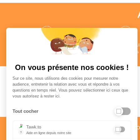
des CONSEILLERS
des COMMENTAI
au profil vérifié
Authentiques
en savoir +
en savoir +
On vous présente nos cookies !
Sur ce site, nous utilisons des cookies pour mesurer notre
audience, entretenir la relation avec vous et répondre à vos
questions en temps réel. Vous pouvez sélectionner ici ceux que
Paiement sécurisé
vous autorisez à rester ici.
Tout cocher
Service client par téléph
Tawk.to
?
Aide en ligne depuis notre site
01 58 57 24 24
Aide en ligne depuis notre site