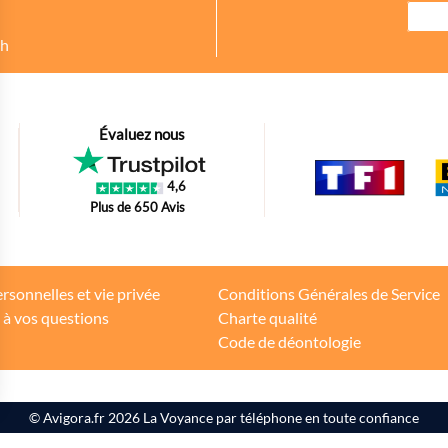
8h
urer des indicateurs comme l’affluence, les produits les plus consultés, ou enc
Évaluez nous
petit bout de code que nous fourni Facebook nous permet de poursuivre nos éc
4,6
oir s'il y a des conversions.
Plus de 650 Avis
tions d'achat des internautes sur la base de leur historique de navigation.
rsonnelles et vie privée
Conditions Générales de Service
 à vos questions
Charte qualité
teurs
Code de déontologie
s Options
© Avigora.fr 2026
La Voyance par téléphone en toute confiance