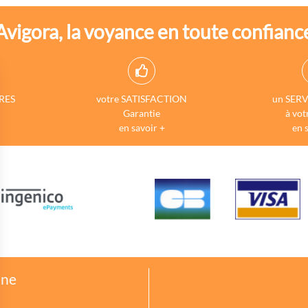
Avigora, la voyance en toute confianc
RES
votre SATISFACTION
un SERV
Garantie
à vot
en savoir +
en 
one