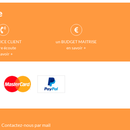
e
ICE CLIENT
un BUDGET MAITRISE
re écoute
en savoir +
savoir +
Contactez-nous par mail