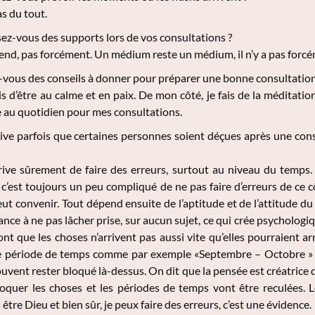
s du tout.
sez-vous des supports lors de vos consultations ?
nd, pas forcément. Un médium reste un médium, il n’y a pas forc
vous des conseils à donner pour préparer une bonne consultation
is d’être au calme et en paix. De mon côté, je fais de la méditat
 au quotidien pour mes consultations.
rive parfois que certaines personnes soient déçues après une consu
rive sûrement de faire des erreurs, surtout au niveau du temps.
t c’est toujours un peu compliqué de ne pas faire d’erreurs de ce 
ut convenir. Tout dépend ensuite de l’aptitude et de l’attitude du
nce à ne pas lâcher prise, sur aucun sujet, ce qui crée psycholo
ont que les choses n’arrivent pas aussi vite qu’elles pourraient 
e période de temps comme par exemple «Septembre – Octobre » 
souvent rester bloqué là-dessus. On dit que la pensée est créatrice 
quer les choses et les périodes de temps vont être reculées. Le
tre Dieu et bien sûr, je peux faire des erreurs, c’est une évidence.