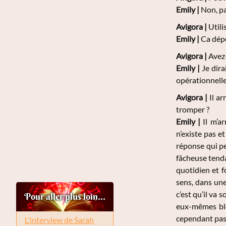
Emily
|
Non, pa
Avigora |
Utili
Emily
|
Ca dépe
Avigora |
Avez-
Emily
|
Je dira
opérationnelle
Avigora |
Il ar
tromper ?
Emily
|
Il m’ar
n’existe pas e
réponse qui pe
fâcheuse tenda
quotidien et f
sens, dans un
c’est qu’il va 
Pour aller plus loin...
eux-mêmes blo
cependant pas ê
L'interview de Sarah