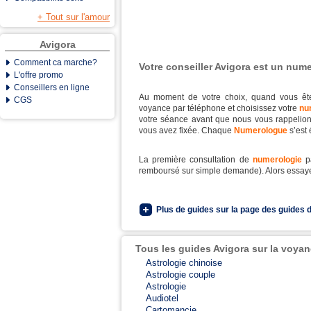
+ Tout sur l'amour
Avigora
Comment ca marche?
Votre conseiller Avigora est un num
L'offre promo
Conseillers en ligne
Au moment de votre choix, quand vous êtes
CGS
voyance par téléphone et choisissez votre
nu
votre séance avant que nous vous rappelio
vous avez fixée. Chaque
Numerologue
s’est
La première consultation de
numerologie
pa
remboursé sur simple demande). Alors essaye
Plus de guides sur la page des guides 
Tous les guides Avigora sur la voya
Astrologie chinoise
Astrologie couple
Astrologie
Audiotel
Cartomancie