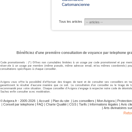
Cartomancienne
Tous les articles
Bénéficiez d'une première consultation de voyance par telephone gra
© Avigora.fr - 2005-2026 |
Accueil
|
Plan du site
|
Les conseillers
|
Mon Avigora
|
Protectio
|
Conseil par telephone
|
FAQ
|
Charte Qualité
|
CGS
|
Tarifs
|
Informations légales
|
Avis cli
|
Arts divinatoires su