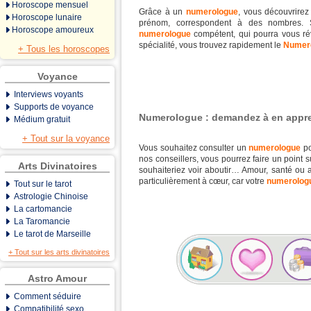
Horoscope mensuel
Grâce à un
numerologue
, vous découvrirez
Horoscope lunaire
prénom, correspondent à des nombres. S
Horoscope amoureux
numerologue
compétent, qui pourra vous rév
spécialité, vous trouvez rapidement le
Numer
+ Tous les horoscopes
Voyance
Interviews voyants
Supports de voyance
Numerologue : demandez à en appren
Médium gratuit
+ Tout sur la voyance
Vous souhaitez consulter un
numerologue
po
nos conseillers, vous pourrez faire un point s
Arts Divinatoires
souhaiteriez voir aboutir… Amour, santé ou a
particulièrement à cœur, car votre
numerolog
Tout sur le tarot
Astrologie Chinoise
La cartomancie
La Taromancie
Le tarot de Marseille
+ Tout sur les arts divinatoires
Astro Amour
Comment séduire
Compatibilité sexo