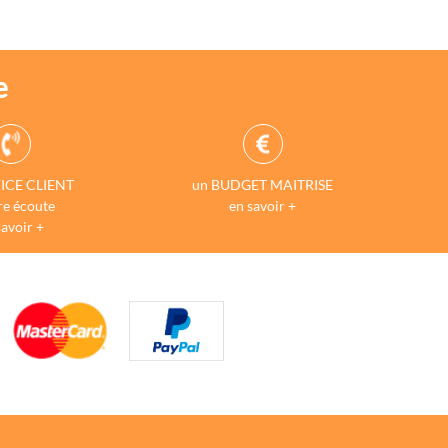
e
ICE CLIENT
un BUDGET MAITRISE
re écoute
en savoir +
savoir +