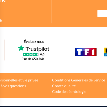
8h
urer des indicateurs comme l’affluence, les produits les plus consultés, ou enc
Évaluez nous
petit bout de code que nous fourni Facebook nous permet de poursuivre nos éc
4,6
oir s'il y a des conversions.
Plus de 650 Avis
tions d'achat des internautes sur la base de leur historique de navigation.
rsonnelles et vie privée
Conditions Générales de Service
 à vos questions
Charte qualité
teurs
Code de déontologie