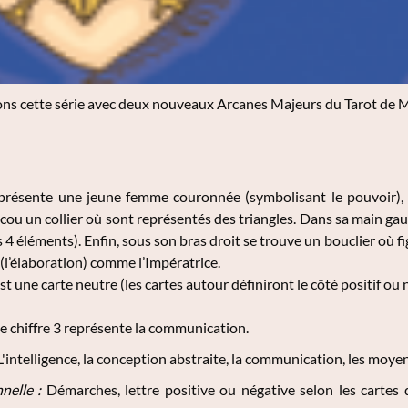
s cette série avec deux nouveaux Arcanes Majeurs du Tarot de Mar
présente une jeune femme couronnée (symbolisant le pouvoir), d
cou un collier où sont représentés des triangles. Dans sa main gau
s 4 éléments). Enfin, sous son bras droit se trouve un bouclier où fi
 (l’élaboration) comme l’Impératrice.
st une carte neutre (les cartes autour définiront le côté positif ou n
Le chiffre 3 représente la communication.
L'intelligence, la conception abstraite, la communication, les moyen
nnelle :
Démarches, lettre positive ou négative selon les cartes 