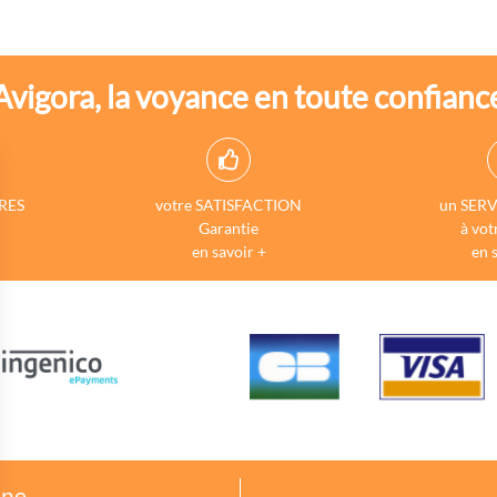
Avigora, la voyance en toute confianc
RES
votre SATISFACTION
un SERV
Garantie
à vot
en savoir +
en 
one