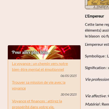
L'Empereur
Cette lame re
éléments) assis
le blason où fi
L’empereur est
Pour aller plus loin...
Symbolique
: 
La voyance : un chemin vers notre
Signification
: 
bien-être mental et émotionnel
06/05/2025
Vie profession
Trouver sa mission de vie avec la
voyance
30/04/2025
Vie affective :
C
Voyance et finances : attirez la
Matériel :
Remi
prospérité dans votre vie.