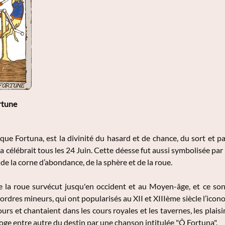
rtune
ique Fortuna, est la divinité du hasard et de chance, du sort et p
la célébrait tous les 24 Juin. Cette déesse fut aussi symbolisée par
de la corne d’abondance, de la sphère et de la roue.
 la roue survécut jusqu'en occident et au Moyen-âge, et ce sont 
ordres mineurs, qui ont popularisés au XII et XIIIème siècle l’icon
rs et chantaient dans les cours royales et les tavernes, les plaisirs
éloge entre autre du destin par une chanson intitulée "Ô Fortuna".