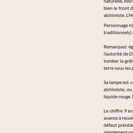
naturelle, mor
bien le front 
alchimiste. L’H
Personnage hiv
traditionnels)
Remarquez éga
l’autorité de 
tomber la grèl
terre sous les 
Sa lampe est u
alchimiste, ou
liquide rouge.
Le chiffre 9 e
avance à recul
défaut précède
simplement par