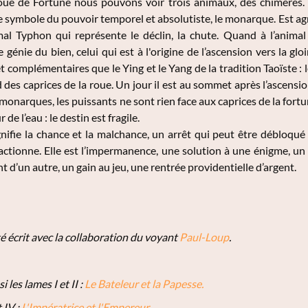
ue de Fortune nous pouvons voir trois animaux, des chimères. L’
t le symbole du pouvoir temporel et absolutiste, le monarque. Est ag
al Typhon qui représente le déclin, la chute. Quand à l’animal 
 génie du bien, celui qui est à l'origine de l’ascension vers la g
t complémentaires que le Ying et le Yang de la tradition Taoïste : 
des caprices de la roue. Un jour il est au sommet après l’ascension
 monarques, les puissants ne sont rien face aux caprices de la fort
de l’eau : le destin est fragile.
nifie la chance et la malchance, un arrêt qui peut être débloqué
actionne. Elle est l’impermanence, une solution à une énigme, un re
’un autre, un gain au jeu, une rentrée providentielle d’argent.
té écrit avec la collaboration du voyant
Paul-Loup
.
 les lames I et II :
Le Bateleur et la Papesse.
t IV :
L'Impératrice et l'Empereur