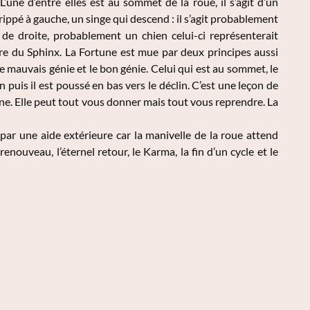
une d’entre elles est au sommet de la roue, il s’agit d’un
rippé à gauche, un singe qui descend : il s’agit probablement
de droite, probablement un chien celui-ci représenterait
loire du Sphinx. La Fortune est mue par deux principes aussi
le mauvais génie et le bon génie. Celui qui est au sommet, le
 puis il est poussé en bas vers le déclin. C’est une leçon de
une. Elle peut tout vous donner mais tout vous reprendre. La
 par une aide extérieure car la manivelle de la roue attend
nouveau, l’éternel retour, le Karma, la fin d’un cycle et le