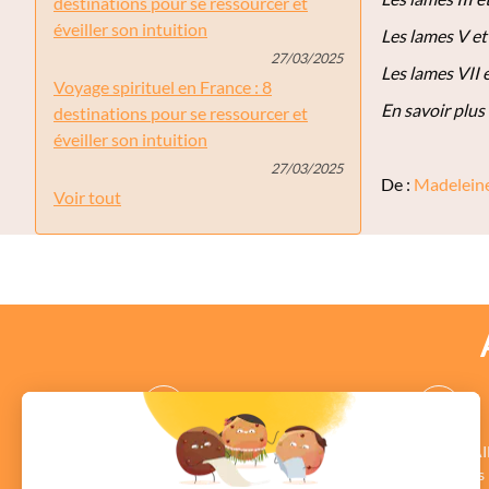
destinations pour se ressourcer et
éveiller son intuition
Les lames V et
27/03/2025
Les lames VII e
Voyage spirituel en France : 8
En savoir plus
destinations pour se ressourcer et
éveiller son intuition
27/03/2025
De :
Madeleine
Voir tout
des CONSEILLERS
des COMMENTAI
au profil vérifié
Authentiques