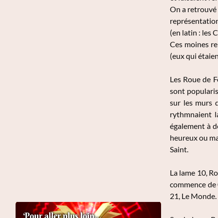
On a retrouvé
représentation
(en latin : le
Ces moines reb
(eux qui étaie
Les Roue de Fo
sont popularis
sur les murs d
rythmnaient l
également à de
heureux ou mal
Saint.
La lame 10, Ro
commence de 0,
21, Le Monde.
Pour aller plus loin...