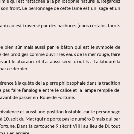
imie qui est rattachée à la philosophie naturelle. Regardez
nt son front. Le personnage de cette lame est un sage et un
manteau est traversé par des hachures (dans certains tarots
e bien sûr mais aussi par le bâton qui est le symbole de
e des prodiges comme ouvrir les eaux de la mer rouge, faire
ant le pharaon et il a aussi servi d’outils : il a labouré la
par ce dernier.
rence à la quête de la pierre philosophale dans la tradition
pas faire l’analogie entre le calice et la lampe remplie de
en avant de passer en Roue de Fortune.
ambivalence et aussi une position instable, car le personnage
 à 10, soit du Mat (qui ne porte pas le numéro 0 mais qui par
rtune. Dans la cartouche 9 s’écrit VIIII au lieu de IX, tout
ais en arrière.