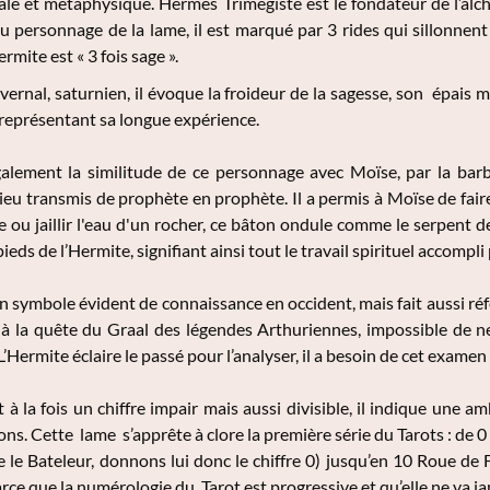
ale et métaphysique. Hermès Trimégiste est le fondateur de l’alch
du personnage de la lame, il est marqué par 3 rides qui sillonne
ermite est « 3 fois sage ».
ernal, saturnien, il évoque la froideur de la sagesse, son épais 
 représentant sa longue expérience.
lement la similitude de ce personnage avec Moïse, par la barb
Dieu transmis de prophète en prophète. Il a permis à Moïse de fair
e ou jaillir l'eau d'un rocher, ce bâton ondule comme le serpent dev
pieds de l’Hermite, signifiant ainsi tout le travail spirituel accompli 
n symbole évident de connaissance en occident, mais fait aussi réfé
 à la quête du Graal des légendes Arthuriennes, impossible de ne 
 L’Hermite éclaire le passé pour l’analyser, il a besoin de cet exam
st à la fois un chiffre impair mais aussi divisible, il indique une 
ons. Cette lame s’apprête à clore la première série du Tarots : de 0
 le Bateleur, donnons lui donc le chiffre 0) jusqu’en 10 Roue de Fo
ce que la numérologie du Tarot est progressive et qu’elle ne va jam