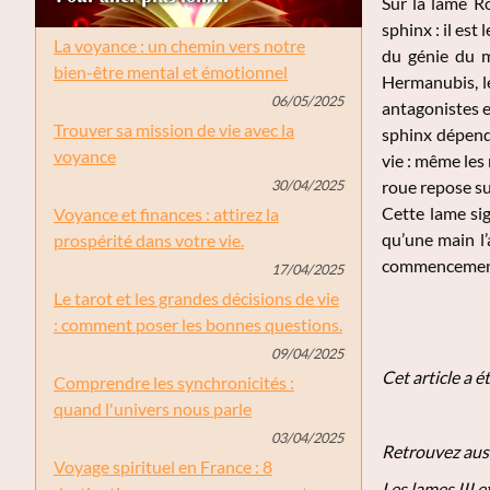
Sur la lame Ro
sphinx : il es
La voyance : un chemin vers notre
du génie du m
bien-être mental et émotionnel
Hermanubis, le
06/05/2025
antagonistes e
Trouver sa mission de vie avec la
sphinx dépend 
voyance
vie : même les
30/04/2025
roue repose sur 
Cette lame sig
Voyance et finances : attirez la
qu’une main l’
prospérité dans votre vie.
commencement d
17/04/2025
Le tarot et les grandes décisions de vie
: comment poser les bonnes questions.
09/04/2025
Cet article a é
Comprendre les synchronicités :
quand l'univers nous parle
03/04/2025
Retrouvez aussi
Voyage spirituel en France : 8
Les lames III e