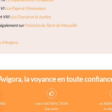
 VI :
Le Pape et l'Amoureux.
t VIII :
Le Chariot et la Justice
 également sur
l'histoire du Tarot de Marseille
 d'Avigora
Avigora, la voyance en toute confianc
RES
votre SATISFACTION
un SERV
Garantie
à vot