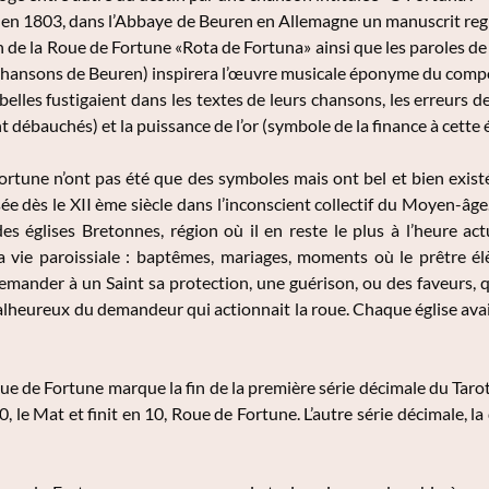
 en 1803, dans l’Abbaye de Beuren en Allemagne un manuscrit reg
 de la Roue de Fortune «Rota de Fortuna» ainsi que les paroles de
s Chansons de Beuren) inspirera l’œuvre musicale éponyme du com
elles fustigaient dans les textes de leurs chansons, les erreurs de 
nt débauchés) et la puissance de l’or (symbole de la finance à cette
rtune n’ont pas été que des symboles mais ont bel et bien existé 
ée dès le XII ème siècle dans l’inconscient collectif du Moyen-âge
es églises Bretonnes, région où il en reste le plus à l’heure act
a vie paroissiale : baptêmes, mariages, moments où le prêtre élè
mander à un Saint sa protection, une guérison, ou des faveurs, q
heureux du demandeur qui actionnait la roue. Chaque église avait
ue de Fortune marque la fin de la première série décimale du Tarot,
 le Mat et finit en 10, Roue de Fortune. L’autre série décimale, la