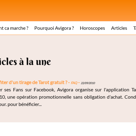
 ca marche ?
Pourquoi Avigora ?
Horoscopes
Articles
T
icles à la une
er d'un tirage de Tarot gratuit ? -
FAQ
-
22/09/2010
r ses Fans sur Facebook, Avigora organise sur l'application T
0, une opération promotionnelle sans obligation d'achat. Conditi
r. pour bénéficier...