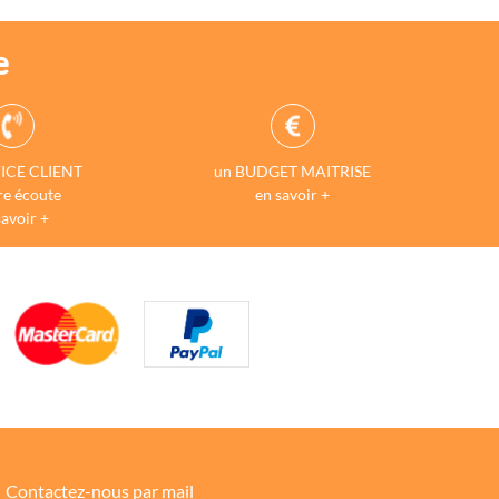
e
ICE CLIENT
un BUDGET MAITRISE
re écoute
en savoir +
savoir +
Contactez-nous par mail