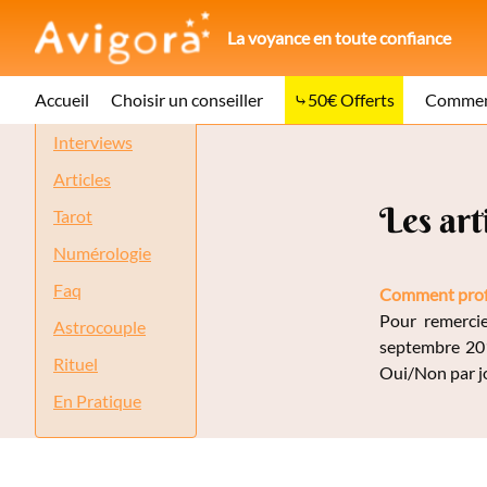
La voyance en toute confiance
Tout les articles
Accueil
Choisir un conseiller
50€ Offerts
Comment
Interviews
Accueil
Articles
Articles
Les art
Tarot
Numérologie
Faq
Comment profit
Pour remercie
Astrocouple
septembre 201
Rituel
Oui/Non par jou
En Pratique