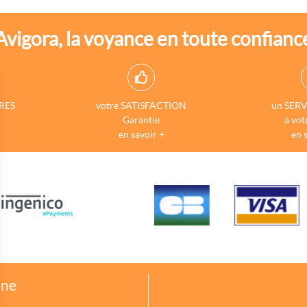
Avigora, la voyance en toute confianc
RES
votre SATISFACTION
un SERV
Garantie
à vot
en savoir +
en 
one