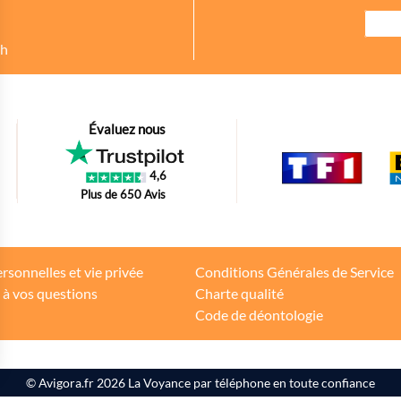
8h
urer des indicateurs comme l’affluence, les produits les plus consultés, ou enc
Évaluez nous
petit bout de code que nous fourni Facebook nous permet de poursuivre nos éc
4,6
oir s'il y a des conversions.
Plus de 650 Avis
tions d'achat des internautes sur la base de leur historique de navigation.
rsonnelles et vie privée
Conditions Générales de Service
 à vos questions
Charte qualité
teurs
Code de déontologie
s Options
© Avigora.fr 2026
La Voyance par téléphone en toute confiance