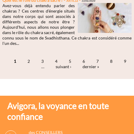
Quel est le rôle du chakra sacré ? -
Article
-
13/06/2024
Avez-vous déjà entendu parler des
chakras ? Ces centres d'énergie situés
dans notre corps qui sont associés à
différents aspects de notre être ?
Aujourd'hui, nous allons nous plonger
dans le rôle du chakra sacré, également
connu sous le nom de Svadhisthana. Ce chakra est considéré comme
l'un des...
1
2
3
4
5
6
7
8
9
…
suivant ›
dernier »
Pages
Avigora, la voyance en toute
confiance
des CONSEILLERS