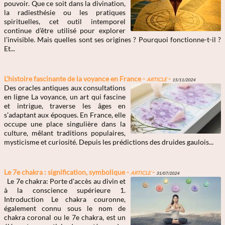
pouvoir. Que ce soit dans la divination,
la radiesthésie ou les pratiques
spirituelles, cet outil intemporel
continue d’être utilisé pour explorer
l’invisible. Mais quelles sont ses origines ? Pourquoi fonctionne-t-il ?
Et...
L’histoire fascinante de la voyance en France -
Article
-
15/11/2024
Des oracles antiques aux consultations
en ligne La voyance, un art qui fascine
et intrigue, traverse les âges en
s’adaptant aux époques. En France, elle
occupe une place singulière dans la
culture, mêlant traditions populaires,
mysticisme et curiosité. Depuis les prédictions des druides gaulois...
Le 7e chakra : signification, symbolique -
Article
-
31/07/2024
Le 7e chakra: Porte d'accès au divin et
à la conscience supérieure 1.
Introduction Le chakra couronne,
également connu sous le nom de
chakra coronal ou le 7e chakra, est un