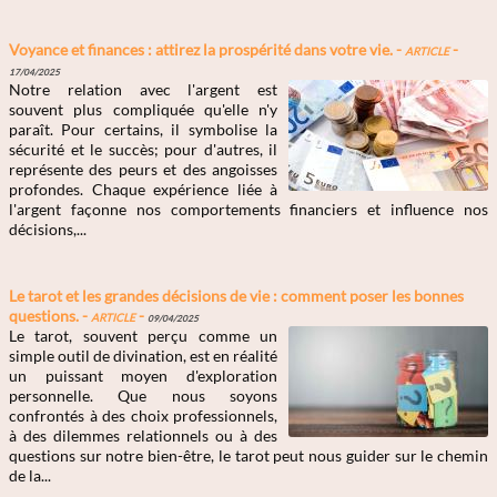
Voyance et finances : attirez la prospérité dans votre vie. -
Article
-
17/04/2025
Notre relation avec l'argent est
souvent plus compliquée qu'elle n'y
paraît. Pour certains, il symbolise la
sécurité et le succès; pour d'autres, il
représente des peurs et des angoisses
profondes. Chaque expérience liée à
l'argent façonne nos comportements financiers et influence nos
décisions,...
Le tarot et les grandes décisions de vie : comment poser les bonnes
questions. -
Article
-
09/04/2025
Le tarot, souvent perçu comme un
simple outil de divination, est en réalité
un puissant moyen d'exploration
personnelle. Que nous soyons
confrontés à des choix professionnels,
à des dilemmes relationnels ou à des
questions sur notre bien-être, le tarot peut nous guider sur le chemin
de la...