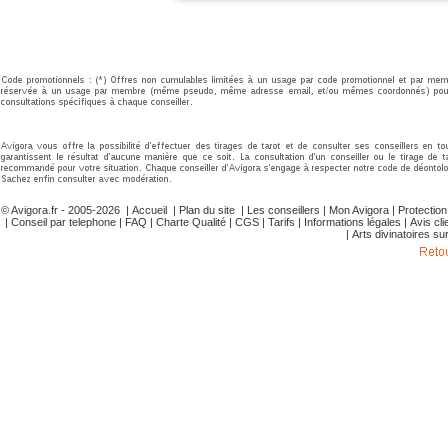
© Avigora.fr - 2005-2026 |
Accueil
|
Plan du site
|
Les conseillers
|
Mon Avigora
|
Protectio
|
Conseil par telephone
|
FAQ
|
Charte Qualité
|
CGS
|
Tarifs
|
Informations légales
|
Avis cli
|
Arts divinatoires su