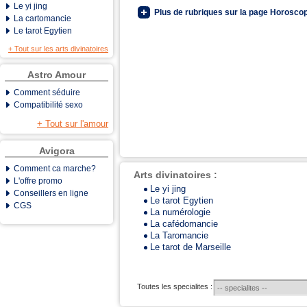
Le yi jing
Plus de rubriques sur la page Horoscop
La cartomancie
Le tarot Egytien
+ Tout sur les arts divinatoires
Astro Amour
Comment séduire
Compatibilité sexo
+ Tout sur l'amour
Avigora
Comment ca marche?
Arts divinatoires :
L'offre promo
Le yi jing
Conseillers en ligne
Le tarot Egytien
CGS
La numérologie
La cafédomancie
La Taromancie
Le tarot de Marseille
Toutes les specialites :