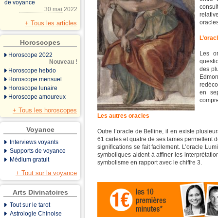
de voyance
consul
30 mai 2022
relati
oracles
+ Tous les articles
L’orac
Horoscopes
Les or
Horoscope 2022
questi
Nouveau !
des pl
Horoscope hebdo
Edmond
Horoscope mensuel
redéco
Horoscope lunaire
en sep
Horoscope amoureux
compre
+ Tous les horoscopes
Les autres oracles
Voyance
Outre l’oracle de Belline, il en existe plusieu
61 cartes et quatre de ses lames permettent de
Interviews voyants
significations se fait facilement. L’oracle Lu
Supports de voyance
symboliques aident à affiner les interprétati
Médium gratuit
symbolisme en rapport avec le chiffre 3.
+ Tout sur la voyance
Arts Divinatoires
Tout sur le tarot
Astrologie Chinoise