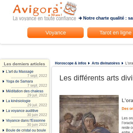
Notre charte qualité : s
Voyance
Tarot en ligne
Horoscope & infos
Arts divinatoires
L'ora
Les derniers articles
L'art du Massage
7 sept. 2022
Les différents arts div
Yoga de Samara
7 sept. 2022
Méditation des chakras
29 juil. 2022
L'or
La kinésiologie
29 juil. 2022
Des or
La voyance auditive
30 juin 2022
Les or
Voyance dans l'Essonne
l’orac
30 juin 2022
reste c
Boule de cristal ou boule
entre 