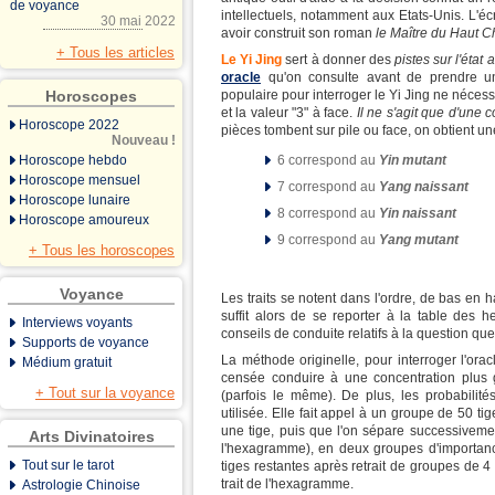
de voyance
intellectuels, notamment aux Etats-Unis. L'éc
30 mai 2022
avoir construit son roman
le Maître du Haut 
+ Tous les articles
Le Yi Jing
sert à donner des
pistes sur l'état 
oracle
qu'on consulte avant de prendre une
Horoscopes
populaire pour interroger le Yi Jing ne nécessi
et la valeur "3" à face.
Il ne s'agit que d'une c
Horoscope 2022
pièces tombent sur pile ou face, on obtient u
Nouveau !
Horoscope hebdo
6 correspond au
Yin mutant
Horoscope mensuel
7 correspond au
Yang naissant
Horoscope lunaire
8 correspond au
Yin naissant
Horoscope amoureux
9 correspond au
Yang mutant
+ Tous les horoscopes
Voyance
Les traits se notent dans l'ordre, de bas en 
suffit alors de se reporter à la table de
Interviews voyants
conseils de conduite relatifs à la question que
Supports de voyance
La méthode originelle, pour interroger l'ora
Médium gratuit
censée conduire à une concentration plus 
+ Tout sur la voyance
(parfois le même). De plus, les probabilité
utilisée. Elle fait appel à un groupe de 50 tige
une tige, puis que l'on sépare successivement
Arts Divinatoires
l'hexagramme), en deux groupes d'importan
Tout sur le tarot
tiges restantes après retrait de groupes de 
trait de l'hexagramme.
Astrologie Chinoise