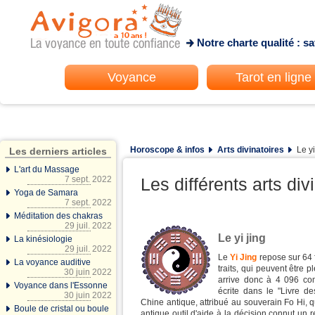
Notre charte qualité : s
Voyance
Tarot en ligne
Horoscope & infos
Arts divinatoires
Le yi
Les derniers articles
L'art du Massage
7 sept. 2022
Les différents arts div
Yoga de Samara
7 sept. 2022
Méditation des chakras
29 juil. 2022
Le yi jing
La kinésiologie
29 juil. 2022
Le
Yi Jing
repose sur 64 
La voyance auditive
traits, qui peuvent être 
30 juin 2022
arrive donc à 4 096 com
Voyance dans l'Essonne
écrite dans le "Livre d
30 juin 2022
Chine antique, attribué au souverain Fo Hi, 
Boule de cristal ou boule
antique outil d'aide à la décision connut un