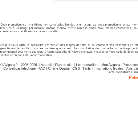
© Avigora.fr - 2005-2026 |
Accueil
|
Plan du site
|
Les conseillers
|
Mon Avigora
|
Protectio
|
Conseil par telephone
|
FAQ
|
Charte Qualité
|
CGS
|
Tarifs
|
Informations légales
|
Avis cli
|
Arts divinatoires su