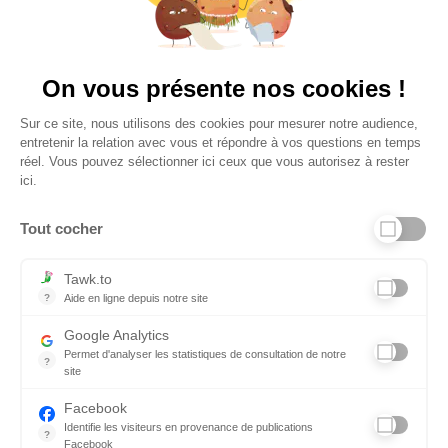
Plus de 650 Avis
Vu à la télé
On vous présente nos cookies !
Sur ce site, nous utilisons des cookies pour mesurer notre audience,
entretenir la relation avec vous et répondre à vos questions en temps
réel. Vous pouvez sélectionner ici ceux que vous autorisez à rester
ici.
Tout cocher
Liens utiles
Tawk.to
?
Aide en ligne depuis notre site
Aide en ligne depuis notre site
Informations personnelles et vie privée
Google Analytics
Permet d'analyser les statistiques de consultation de notre
FAQ - réponses à vos questions
?
site
Indispensable pour piloter notre site internet, il permet de mesure
Contact
Facebook
Identifie les visiteurs en provenance de publications
Conditions Générales de Service
?
Facebook