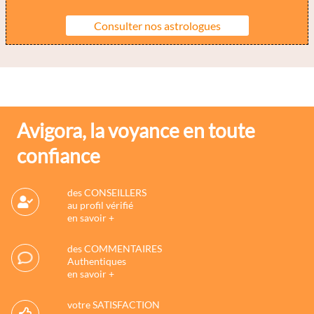
Consulter nos astrologues
Avigora, la voyance en toute
confiance
des CONSEILLERS
au profil vérifié
en savoir +
des COMMENTAIRES
Authentiques
en savoir +
votre SATISFACTION