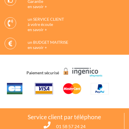
Garantie
en savoir +
un SERVICE CLIENT
à votre écoute
en savoir +
un BUDGET MAITRISE
en savoir +
Paiement sécurisé
Service client par téléphone
01 58 57 24 24