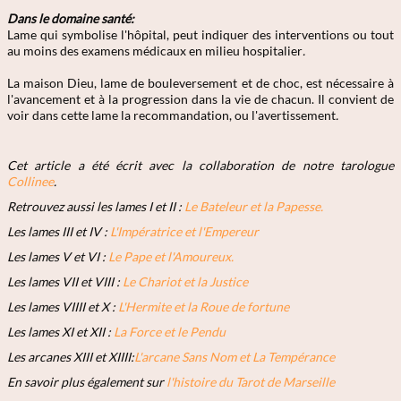
Dans le domaine santé:
Lame qui symbolise l'hôpital, peut indiquer des interventions ou tout
au moins des examens médicaux en milieu hospitalier
.
La maison Dieu, lame de bouleversement et de choc, est nécessaire à
l'avancement et à la progression dans la vie de chacun. Il convient de
voir dans cette lame la recommandation, ou l'avertissement
.
Cet article a été écrit avec la collaboration de notre tarologue
Collinee
.
Retrouvez aussi les lames I et II :
Le Bateleur et la Papesse.
Les lames III et IV :
L'Impératrice et l'Empereur
Les lames V et VI :
Le Pape et l'Amoureux.
Les lames VII et VIII :
Le Chariot et la Justice
Les lames VIIII et X :
L'Hermite et la Roue de fortune
Les lames XI et XII :
La Force et le Pendu
Les arcanes XIII et XIIII:
L'arcane Sans Nom et La Tempérance
En savoir plus également sur
l'histoire du Tarot de Marseille