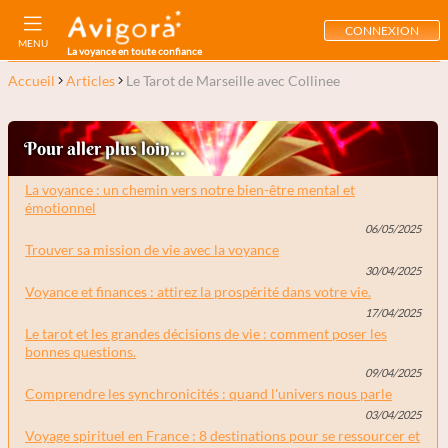
CONNEXION
MENU
La voyance en toute confiance
Accueil
Articles
Le Tarot de Marseille avec Collinee
Pour aller plus loin...
La voyance : un chemin vers notre bien-être mental et
émotionnel
06/05/2025
Trouver sa mission de vie avec la voyance
30/04/2025
Voyance et finances : attirez la prospérité dans votre vie.
17/04/2025
Le tarot et les grandes décisions de vie : comment poser les
bonnes questions.
09/04/2025
Comprendre les synchronicités : quand l'univers nous parle
03/04/2025
Voyage spirituel en France : 8 destinations pour se ressourcer et