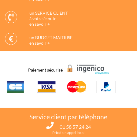
un SERVICE CLIENT
à votre écoute
en savoir +
un BUDGET MAITRISE
en savoir +
Paiement sécurisé
Service client par téléphone
01 58 57 24 24
Prix d’un appel local