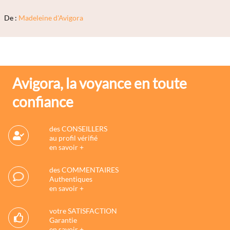
De :
Madeleine d'Avigora
Avigora, la voyance en toute
confiance
des CONSEILLERS
au profil vérifié
en savoir +
des COMMENTAIRES
Authentiques
en savoir +
votre SATISFACTION
Garantie
en savoir +