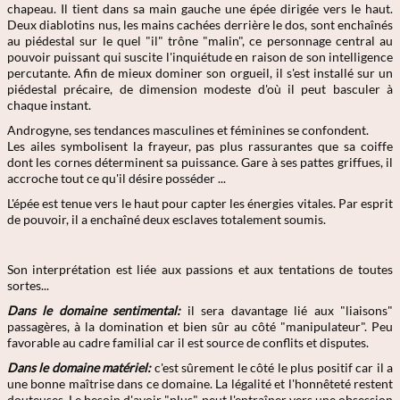
chapeau. Il tient dans sa main gauche une épée dirigée vers le haut.
Deux diablotins nus, les mains cachées derrière le dos, sont enchaînés
au piédestal sur le quel "il" trône "malin", ce personnage central au
pouvoir puissant qui suscite l'inquiétude en raison de son intelligence
percutante. Afin de mieux dominer son orgueil, il s'est installé sur un
piédestal précaire, de dimension modeste d'où il peut basculer à
chaque instant.
Androgyne, ses tendances masculines et féminines se confondent.
Les ailes symbolisent la frayeur, pas plus rassurantes que sa coiffe
dont les cornes déterminent sa puissance. Gare à ses pattes griffues, il
accroche tout ce qu'il désire posséder ...
L'épée est tenue vers le haut pour capter les énergies vitales. Par esprit
de pouvoir, il a enchaîné deux esclaves totalement soumis.
Son interprétation est liée aux passions et aux tentations de toutes
sortes...
Dans le domaine sentimental:
il sera davantage lié aux "liaisons"
passagères, à la domination et bien sûr au côté "manipulateur". Peu
favorable au cadre familial car il est source de conflits et disputes.
Dans le domaine matériel:
c'est sûrement le côté le plus positif car il a
une bonne maîtrise dans ce domaine. La légalité et l'honnêteté restent
douteuses. Le besoin d'avoir "plus" peut l'entraîner vers une obsession