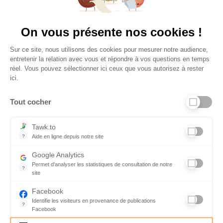
Vu à la télé
On vous présente nos cookies !
Sur ce site, nous utilisons des cookies pour mesurer notre audience,
entretenir la relation avec vous et répondre à vos questions en temps
réel. Vous pouvez sélectionner ici ceux que vous autorisez à rester
ici.
Tout cocher
Liens utiles
Tawk.to
?
Aide en ligne depuis notre site
Aide en ligne depuis notre site
Informations personnelles et vie privée
Google Analytics
Permet d'analyser les statistiques de consultation de notre
FAQ - réponses à vos questions
?
site
Indispensable pour piloter notre site internet, il permet de mesure
Contact
Facebook
Identifie les visiteurs en provenance de publications
Conditions Générales de Service
?
Facebook
Parce que vous ne venez pas tous les jours sur notre site, ce pet