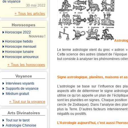
de voyance
30 mai 2022
+ Tous les articles
Horoscopes
Horoscope 2022
Nouveau !
Astrolog
Horoscope hebdo
Horoscope mensuel
Le terme astrologie vient du grec « astron » q
Horoscope lunaire
Cette science des astres (datant de l’époqu
Horoscope amoureux
but consiste à analyser les phénomènes céles
+ Tous les horoscopes
Voyance
Signe astrologique, planètes, maisons et a
Interviews voyants
L’astrologie se base sur l’influence des p
Supports de voyance
aspects afin de déterminer le signe astrologiq
Médium gratuit
utilise ce qu’on appelle un plan de l’éclipti
sont les planètes en signes. Chaque position es
+ Tout sur la voyance
cercle (le Zodiaque). Dans l’analyse des pla
plus la Terre. D’autres facteurs intervienne
Arts Divinatoires
négatifs ou positifs.
Tout sur le tarot
L’Astrologie aujourd’hui, c’est aussi l’horo
Astrologie Chinoise