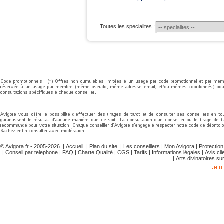
Toutes les specialites :
© Avigora.fr - 2005-2026 |
Accueil
|
Plan du site
|
Les conseillers
|
Mon Avigora
|
Protectio
|
Conseil par telephone
|
FAQ
|
Charte Qualité
|
CGS
|
Tarifs
|
Informations légales
|
Avis cli
|
Arts divinatoires su