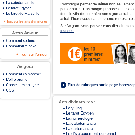
La cafédomancie
L’astrologie permet de définir non seulement l
Le tarot Egytien
personnalité. L’astrologie propose des expl
Le tarot de Marseille
donné. Afin de connaître son signe astral ai
astral, l’horoscope par téléphone représente 
+ Tout sur les arts divinatoires
Sur Avigora, vous pouvez consulter directem
mensuel
.
Astro Amour
Comment séduire
Compatibilité sexo
+ Tout sur l'amour
Avigora
Comment ca marche?
L'offre promo
Conseillers en ligne
Plus de rubriques sur la page Horoscop
CGS
Arts divinatoires :
Le yi jing
Le tarot Egytien
La numérologie
La cafédomancie
La cartomancie
Le développement personnel